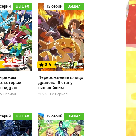
 серий
Вышел
12 серий
Вышел
8.6
й режим:
Перерождение в яйцо
р, который
дракона: Я стану
 спидран
сильнейшим
TV Сериал
2026 - TV Сериал
 серий
Вышел
12 серий
Вышел