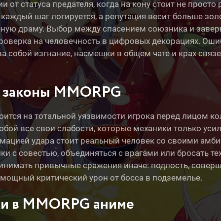
и от статуса предателя, когда на кону стоит не просто
 каждый шаг логируется, а репутация весит больше зол
ную драму. Выбор между спасением союзника и заверш
проверка на человечность в цифровых декорациях. Оши
за собой изгнание, насмешки в общем чате и крах связ
 и законы MMORPG
ится на тотальной уязвимости игрока перед лицом ко
 собой все свои слабости, которые механики только ус
имацией удара стоит реальный человек со своими амб
ки с совестью, объединяться с врагами или бросать тех
инимать привычные сражения иначе: подлость, соверш
 мощный критический урон от босса в подземелье.
ки в MMORPG аниме