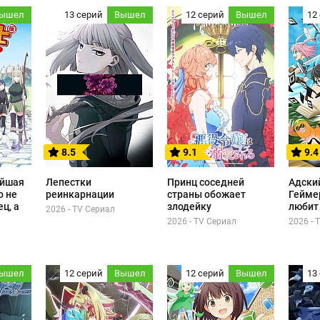
ышел
13 серий
Вышел
12 серий
Вышел
12
8.5
9.1
9.4
ейшая
Лепестки
Принц соседней
Адски
о не
реинкарнации
страны обожает
Гейме
ц, а
злодейку
любит
2026 - TV Сериал
2026 - TV Сериал
2026 - 
ышел
12 серий
Вышел
12 серий
Вышел
13