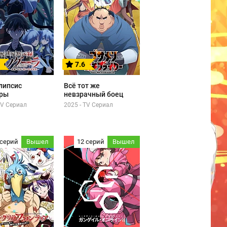
7.6
липсис
Всё тот же
ры
невзрачный боец
TV Сериал
2025 - TV Сериал
 серий
Вышел
12 серий
Вышел