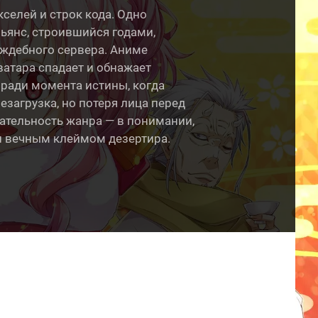
кселей и строк кода. Одно
ьянс, строившийся годами,
аждебного сервера. Аниме
ватара спадает и обнажает
 ради момента истины, когда
езагрузка, но потеря лица перед
ательность жанра — в понимании,
и вечным клеймом дезертира.