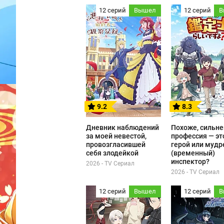
12 серий
Вышел
12 серий
В
9.2
8.3
Дневник наблюдений
Похоже, сильн
за моей невестой,
профессия — эт
провозгласившей
герой или мудре
себя злодейкой
(временный)
инспектор?
2026 - TV Сериал
2026 - TV Сериал
12 серий
Вышел
12 серий
В