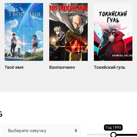
Твоё имя
Ванпанчмен
Токийский гуль
G
Год 1995
Выберите озвучку