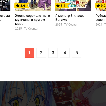
8.9
8.4
9.2
истема
Жизнь сорокалетнего
Я монстр S-класса
Рубеж
о
мужчины в другом
Бегемот
сезон
мире
2025 - TV Сериал
2024 - 
2025 - TV Сериал
1
2
3
4
5