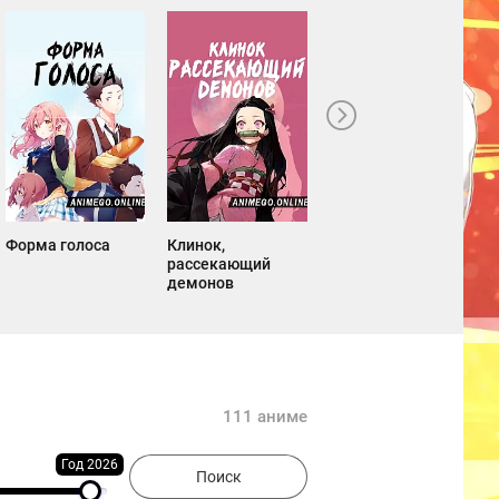
Форма голоса
Клинок,
Мастера Меча
рассекающий
Онлайн
демонов
111 аниме
Год 2026