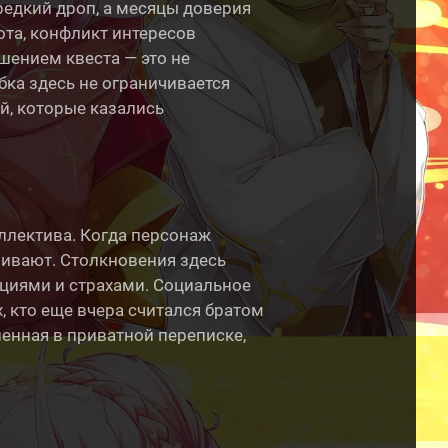
 редкий дроп, а месяцы доверия
ота, конфликт интересов
ением квеста — это не
бка здесь не ограничивается
ей, которые казались
ллектива. Когда персонаж
иливают. Столкновения здесь
ициями и страхами. Социальное
, кто еще вчера считался братом
енная в приватной переписке,