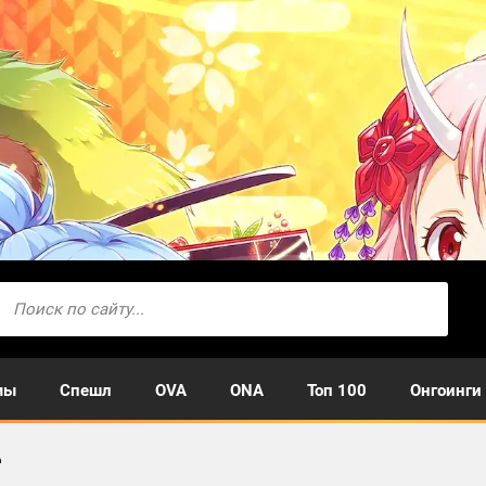
мы
Спешл
OVA
ONA
Топ 100
Онгоинги
е