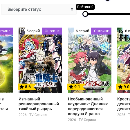
Рейтинг 0
Выберите статус
гоинг
5 серий
Онгоинг
6 серий
Онгоинг
6 
8.6
9.1
9.0
 в
Изгнанный
Необыкновенный
Крест
:
реинкарнированный
неудачник: Дневник
девят
та и
тяжёлый рыцарь
переродившегося
девят
колдуна S-ранга
2026 - TV Сериал
2026 - 
2026 - TV Сериал