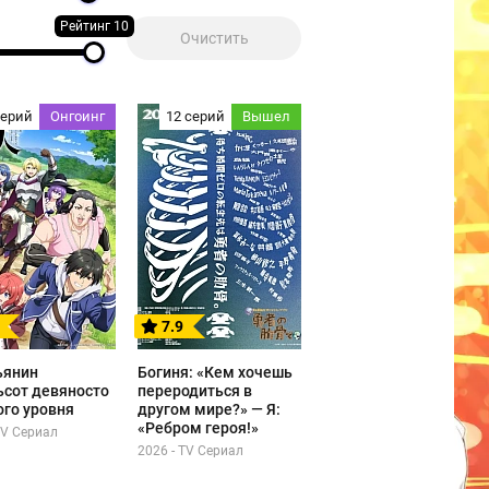
Рейтинг 10
серий
Онгоинг
12 серий
Вышел
7.9
ьянин
Богиня: «Кем хочешь
ьсот девяносто
переродиться в
ого уровня
другом мире?» — Я:
«Ребром героя!»
TV Сериал
2026 - TV Сериал