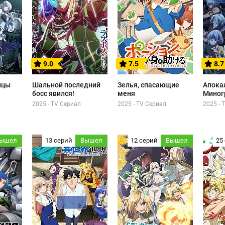
9.0
7.5
8.7
йцы
Шальной последний
Зелья, спасающие
Апока
босс явился!
меня
Миног
2025 - TV Сериал
2025 - TV Сериал
2025 - 
ышел
13 серий
Вышел
12 серий
Вышел
25