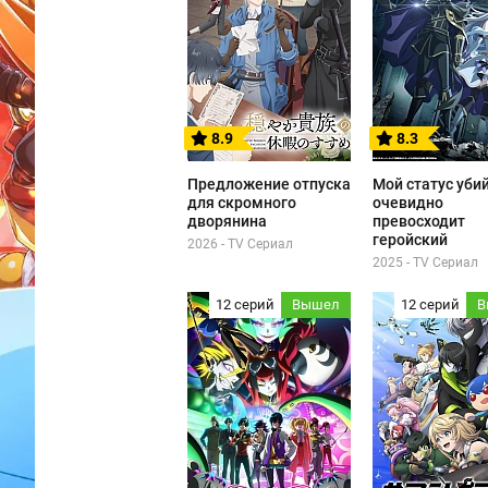
8.9
8.3
Предложение отпуска
Мой статус уби
для скромного
очевидно
дворянина
превосходит
геройский
2026 - TV Сериал
2025 - TV Сериал
12 серий
Вышел
12 серий
В