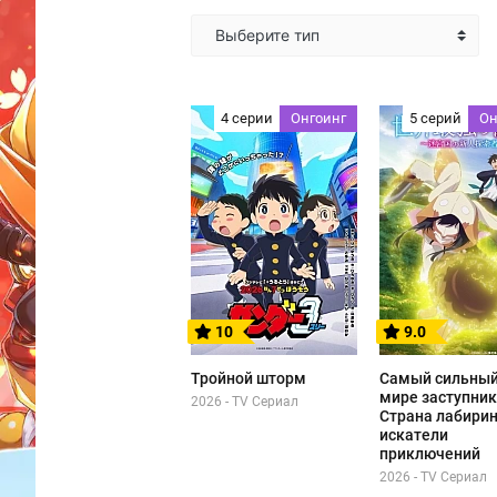
Выберите тип
4 серии
Онгоинг
5 серий
Он
10
9.0
Тройной шторм
Самый сильный
мире заступник
2026 - TV Сериал
Страна лабирин
искатели
приключений
2026 - TV Сериал