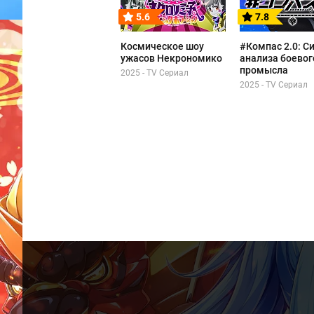
5.6
7.8
Космическое шоу
#Компас 2.0: С
ужасов Некрономико
анализа боевог
промысла
2025 - TV Сериал
2025 - TV Сериал