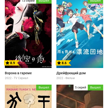
13 серий
Вышел
Вышел
8.9
8.6
Ворона в гареме
Дрейфующий дом
2022 - TV Сериал
2022 - Фильм
Вышел
5 серий
Вышел