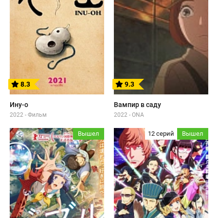
8.3
9.3
Ину-о
Вампир в саду
2022 - Фильм
2022 - ONA
Вышел
12 серий
Вышел