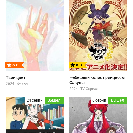
6.8
8.3
Твой цвет
Небесный колос принцессы
Сакуны
2024 - Фильм
2024 - TV Сериал
24 серии
Вышел
6 серий
Вышел