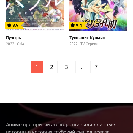
8.9
9.4
Пузырь
Тусовщик Кунмин
2022 - ONA
2022 - TV Сериал
1
2
3
...
7
Аниме про притчи это короткие или длинные
истории, в которых глубокий смысл всегда