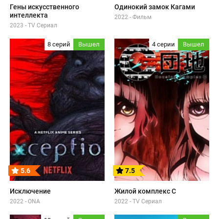
Гены искусственного
Одинокий замок Кагами
интеллекта
2022 - Фильм
2023 - TV Сериал
8 серий
Вышел
4 серии
Вышел
5.6
7.5
Исключение
Жилой комплекс С
2022 - ONA
2022 - TV Сериал