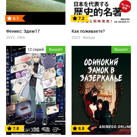
6.1
7.2
Феникс: Эдем17
Как поживаете?
2023 - ONA
2023 - Фильм
12 серий
Вышел
Вышел
7.8
8.8