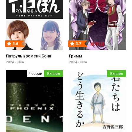
5.6
5.7
Патруль времени Бона
Гримм
2024 - ONA
2024 - ONA
4 серии
Вышел
Вышел