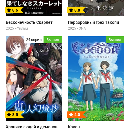
8.6
8.8
Бесконечность Скарлет
Первородный грех Такопи
2025 - Фильм
2025 - ONA
24 серии
Вышел
Вышел
8.5
4.0
Хроники людей и демонов
Кокон