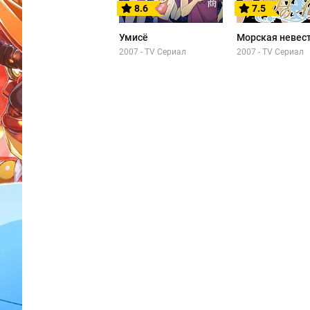
8.6
7.5
Умисё
Морская невес
2007 - TV Сериал
2007 - TV Сериал