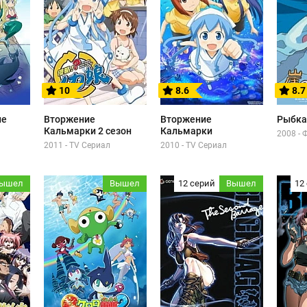
10
8.6
8.7
не
Вторжение
Вторжение
Рыбка
Кальмарки 2 сезон
Кальмарки
2008 -
2011 - TV Сериал
2010 - TV Сериал
ышел
Вышел
12 серий
Вышел
12