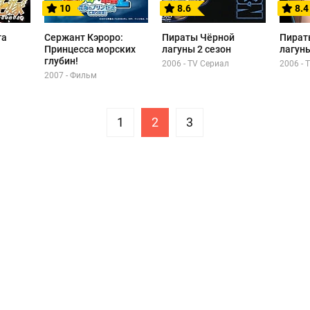
10
8.6
8.4
та
Сержант Кэроро:
Пираты Чёрной
Пират
Принцесса морских
лагуны 2 сезон
лагун
глубин!
2006 - TV Сериал
2006 - 
2007 - Фильм
1
2
3