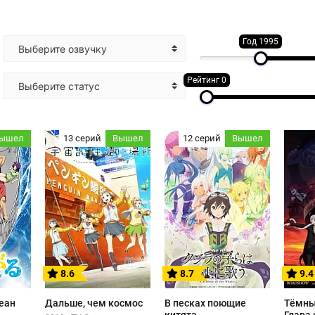
Год 1995
Выберите озвучку
Рейтинг 0
Выберите статус
ышел
13 серий
Вышел
12 серий
Вышел
8.6
8.7
9.4
еан
Дальше, чем космос
В песках поющие
Тёмны