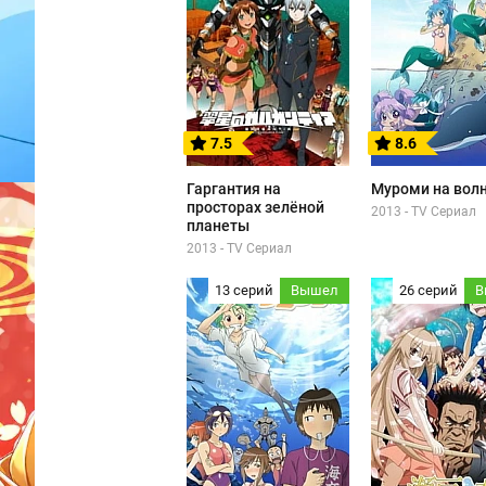
7.5
8.6
Гаргантия на
Муроми на вол
просторах зелёной
2013 - TV Сериал
планеты
2013 - TV Сериал
13 серий
Вышел
26 серий
В