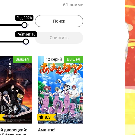
61 аниме
Год 2026
Рейтинг 10
Вышел
12 серий
Вышел
8.3
й дворецкий:
Амантю!