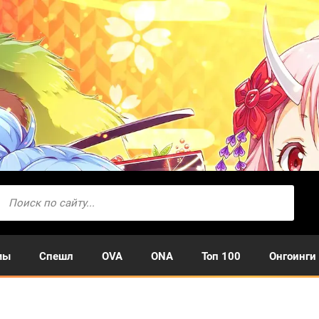
мы
Спешл
OVA
ONA
Топ 100
Онгоинги