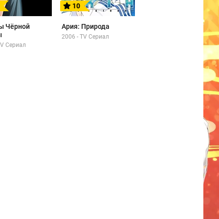
10
ы Чёрной
Ария: Природа
ы
2006 - TV Сериал
TV Сериал