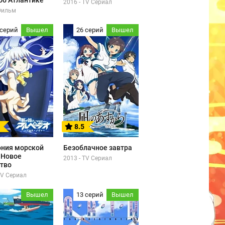
об Атлантике
2016 - TV Сериал
 Фильм
 серий
Вышел
26 серий
Вышел
8.5
ния морской
Безоблачное завтра
 Новое
2013 - TV Сериал
ство
TV Сериал
Вышел
13 серий
Вышел