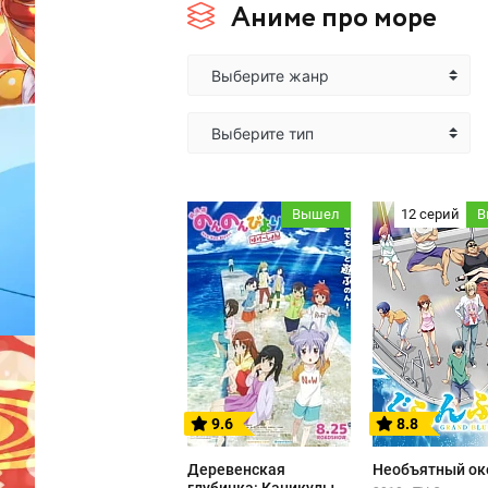
Аниме про море
Выберите жанр
Выберите тип
Вышел
12 серий
В
9.6
8.8
Деревенская
Необъятный ок