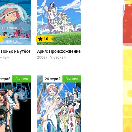
10
 Поньо на утёсе
Ария: Происхождение
 Фильм
2008 - TV Сериал
 серий
Вышел
26 серий
Вышел