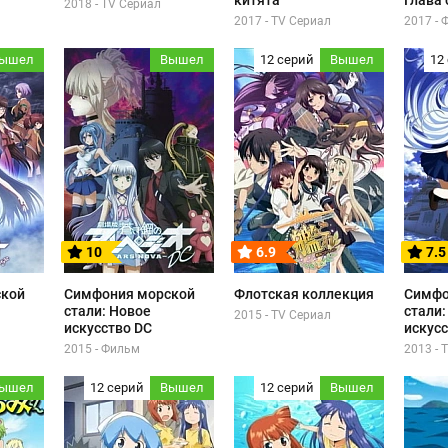
китята
Глава 
2018 - TV Сериал
2017 - TV Сериал
2017 -
ышел
Вышел
12 серий
Вышел
12
10
6.9
7.5
ской
Симфония морской
Флотская коллекция
Симфо
стали: Новое
стали:
2015 - TV Сериал
искусство DC
искус
2015 - Фильм
2013 - 
ышел
12 серий
Вышел
12 серий
Вышел