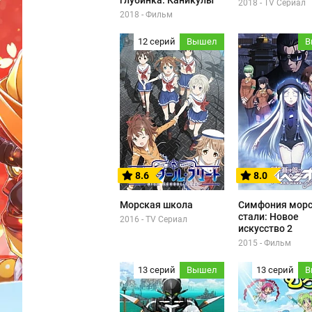
глубинка: Каникулы
2018 - TV Сериал
2018 - Фильм
12 серий
Вышел
В
8.6
8.0
Морская школа
Симфония мор
стали: Новое
2016 - TV Сериал
искусство 2
2015 - Фильм
13 серий
Вышел
13 серий
В