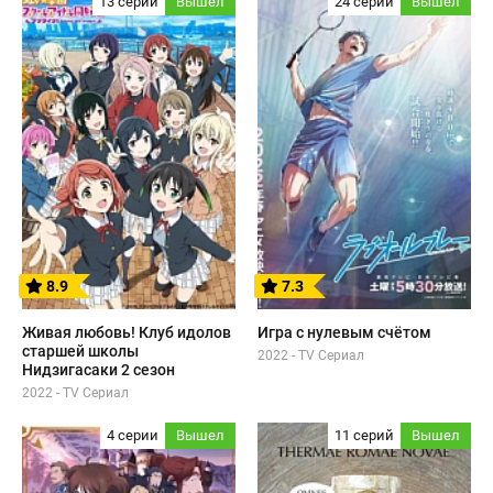
13 серий
Вышел
24 серии
Вышел
8.9
7.3
Живая любовь! Клуб идолов
Игра с нулевым счётом
старшей школы
2022 - TV Сериал
Нидзигасаки 2 сезон
2022 - TV Сериал
4 серии
Вышел
11 серий
Вышел