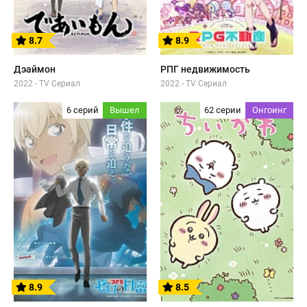
8.7
8.9
Дэаймон
РПГ недвижимость
2022 - TV Сериал
2022 - TV Сериал
6 серий
Вышел
62 серии
Онгоинг
8.9
8.5