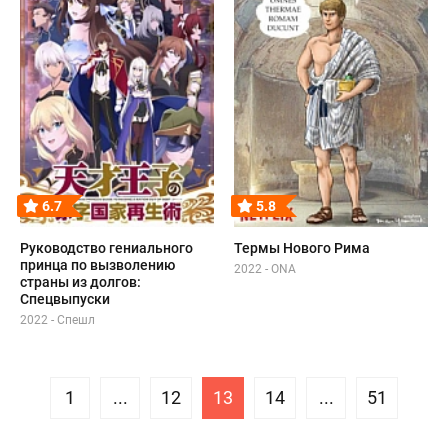
6.7
5.8
Руководство гениального
Термы Нового Рима
принца по вызволению
2022 - ONA
страны из долгов:
Спецвыпуски
2022 - Спешл
1
...
12
13
14
...
51