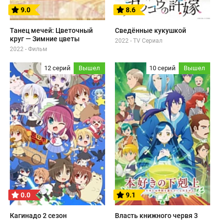
9.0
8.6
Танец мечей: Цветочный
Сведённые кукушкой
круг — Зимние цветы
2022 - TV Сериал
2022 - Фильм
12 серий
Вышел
10 серий
Вышел
0.0
9.1
Кагинадо 2 сезон
Власть книжного червя 3