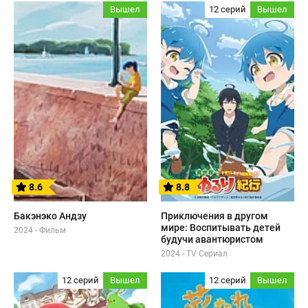
Вышел
12 серий
Вышел
8.6
8.8
Бакэнэко Андзу
Приключения в другом
мире: Воспитывать детей
2024 - Фильм
будучи авантюристом
2024 - TV Сериал
12 серий
Вышел
12 серий
Вышел