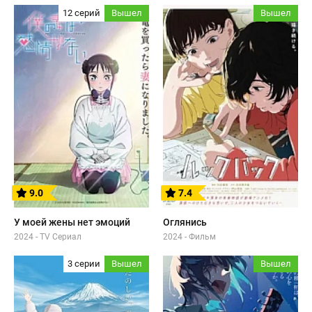
12 серий
Вышел
Вышел
9.0
7.4
У моей жены нет эмоций
Оглянись
2024 - TV Сериал
2024 - Фильм
3 серии
Вышел
Вышел