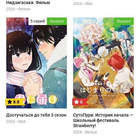
Нидзигасаки. Фильм
2024 - ONA
2024 - Фильм
5 серий
Вышел
Вышел
8.8
0
Достучаться до тебя 3 сезон
СутоПури: История начала —
Школьный фестиваль
2024 - ONA
Strawberry!
2024 - Фильм