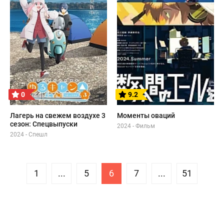
0
9.2
Лагерь на свежем воздухе 3
Моменты оваций
сезон: Спецвыпуски
2024 - Фильм
2024 - Спешл
1
...
5
6
7
...
51