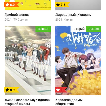
6.0
7.5
Грибной щенок
Дарованный: К океану
2024 - TV Сериал
2024 - Фильм
Вышел
12 серий
Вышел
8.9
0
Живая любовь! Клуб идолов
Королева драмы
старшей школы
общежития