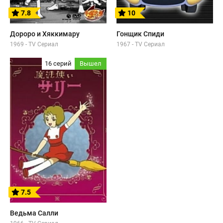
7.8
10
Дороро и Хяккимару
Гонщик Спиди
1969 - TV Сериал
1967 - TV Сериал
16 серий
Вышел
7.5
Ведьма Салли