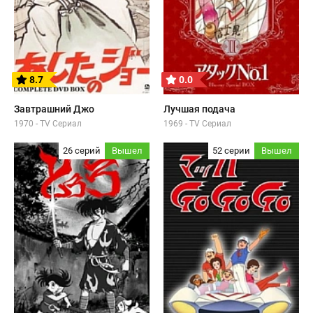
8.7
0.0
Завтрашний Джо
Лучшая подача
1970 - TV Сериал
1969 - TV Сериал
26 серий
Вышел
52 серии
Вышел