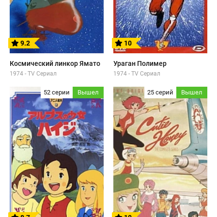
9.2
10
Космический линкор Ямато
Ураган Полимер
1974 - TV Сериал
1974 - TV Сериал
52 серии
Вышел
25 серий
Вышел