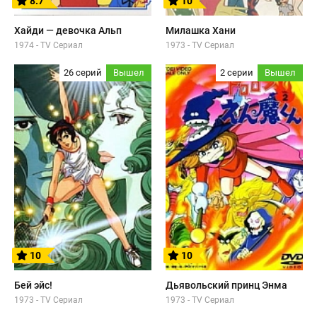
8.7
10
Хайди — девочка Альп
Милашка Хани
1974 - TV Сериал
1973 - TV Сериал
26 серий
Вышел
2 серии
Вышел
10
10
Бей эйс!
Дьявольский принц Энма
1973 - TV Сериал
1973 - TV Сериал