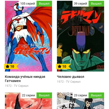
105 серий
Вышел
39 серий
Вышел
10
10
Команда учёных-ниндзя
Человек-дьявол
Гатчамен
1972 - TV Сериал
1972 - TV Сериал
22 серии
Вышел
23 серии
Вышел