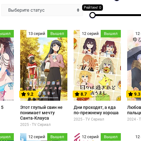
Рейтинг 0
Выберите статус
ышел
13 серий
Вышел
12 серий
Вышел
12
9.2
8.7
9.3
 5
Этот глупый свин не
Дни проходят, а еда
Любов
понимает мечту
по-прежнему хороша
пальц
Санта-Клауса
2025 - TV Сериал
2024 - 
2025 - TV Сериал
ышел
12 серий
Вышел
12 серий
Вышел
12