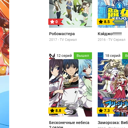
0
8.5
Робомастера
Кэйджо!!!!!!!!
2017 - TV Сериал
2016 - TV Сериал
12 серий
Вышел
18 серий
В
8.8
7.3
Бесконечные небеса
Заморозка: Ви
2 сезон