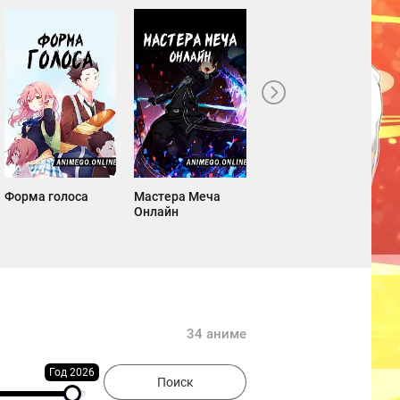
Форма голоса
Мастера Меча
Клинок,
Онлайн
рассекающий
демонов
34 аниме
Год 2026