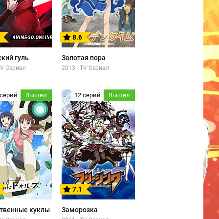
8.6
ский гуль
Золотая пора
TV Сериал
2013 - TV Сериал
 серий
Вышел
12 серий
Вышел
7.1
твенные куклы
Заморозка