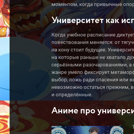
моментом, когда привычные опоры 
Университет как ис
Когда учебное расписание диктуе
повествования меняется: от тягуч
на кону стоит будущее. Университ
на которые раньше не хватало ду
серьёзными разочарованиями, а о
жанре умело фиксирует метаморф
выбор, ложь ради спасения или в
невозможно остаться прежним, ве
и определённые.
Аниме про универси