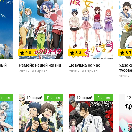
9.0
8.3
8.7
ный
Ремейк нашей жизни
Девушка на час
Удзак
тусова
2021 - TV Сериал
2020 - TV Сериал
2020 - 
ышел
12 серий
Вышел
12 серий
Вышел
12