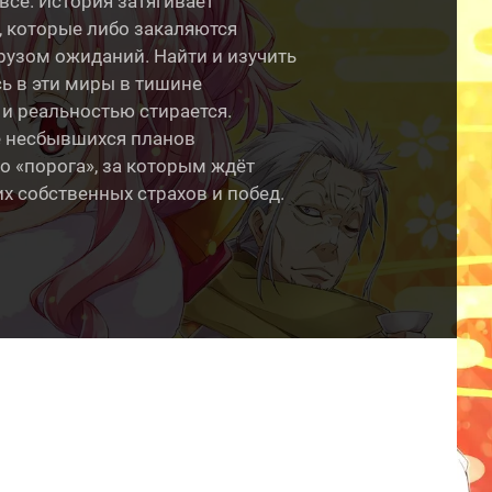
сё. История затягивает
, которые либо закаляются
грузом ожиданий. Найти и изучить
сь в эти миры в тишине
и реальностью стирается.
е несбывшихся планов
о «порога», за которым ждёт
их собственных страхов и побед.