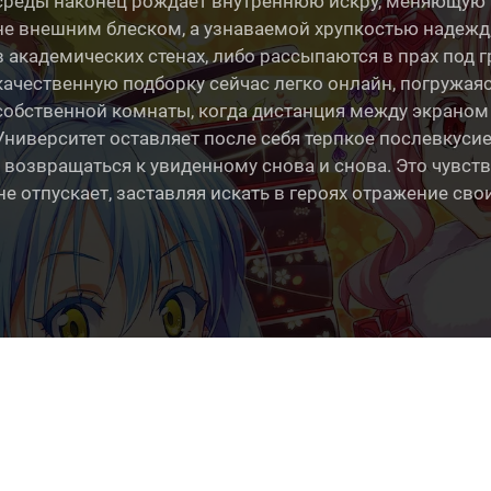
среды наконец рождает внутреннюю искру, меняющую в
не внешним блеском, а узнаваемой хрупкостью надежд
в академических стенах, либо рассыпаются в прах под 
качественную подборку сейчас легко онлайн, погружая
собственной комнаты, когда дистанция между экраном 
Университет оставляет после себя терпкое послевкуси
 возвращаться к увиденному снова и снова. Это чувств
не отпускает, заставляя искать в героях отражение сво