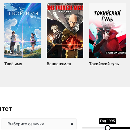
Твоё имя
Ванпанчмен
Токийский гуль
итет
Год 1995
Выберите озвучку