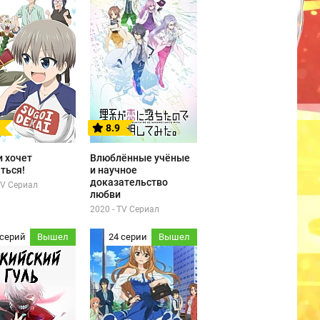
8.9
и хочет
Влюблённые учёные
ться!
и научное
доказательство
TV Сериал
любви
2020 - TV Сериал
 серий
Вышел
24 серии
Вышел