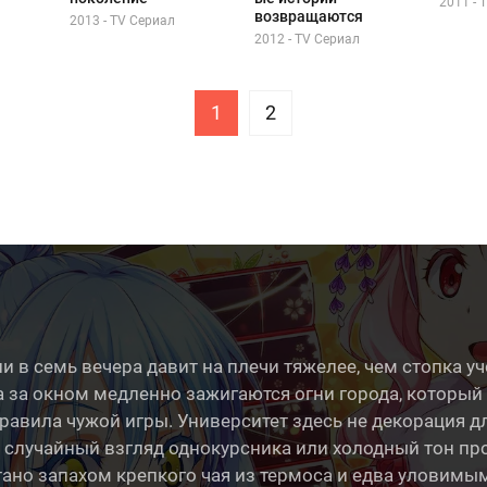
2011 - 
возвращаются
2013 - TV Сериал
2012 - TV Сериал
1
2
и в семь вечера давит на плечи тяжелее, чем стопка у
а за окном медленно зажигаются огни города, который 
авила чужой игры. Университет здесь не декорация для
 случайный взгляд однокурсника или холодный тон пр
итано запахом крепкого чая из термоса и едва улови