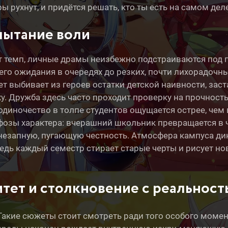
рухнут, и придётся решать, кто ты есть на самом деле,
пытание воли
т темп, личные драмы неизбежно подстраиваются под г
его ожидания в очередях до резких, почти лихорадочн
ет выбивает из героев остатки детской наивности, зас
ху. Дружба здесь часто проходит проверку на прочно
диночество в толпе студентов ощущается острее, чем 
озы характера: вчерашний школьник превращается в 
незапную, пугающую честность. Атмосфера кампуса дик
дь каждый семестр стирает старые черты и рисует нов
тет и столкновение с реальност
Такие сюжеты стоит смотреть ради того особого момен