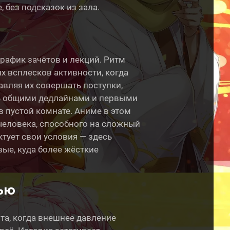
 без подсказок из зала.
рафик зачётов и лекций. Ритм
ых всплесков активности, когда
тавляя их совершать поступки,
сть общими дедлайнами и первыми
в пустой комнате. Аниме в этом
человека, способного на сложный
тует свои условия — здесь
ые, куда более жёсткие
ью
та, когда внешнее давление