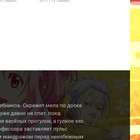
TV Сериал
2011 - TV Сериал
чебников. Скрежет мела по доске
уже давно не спит, пока
 весёлых прогулок, а гулкое эхо
офессора заставляет пульс
мым мандражом перед неизбежным: