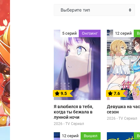
Выберите тип
5 серий
Онгоинг
12 серий
В
9.5
7.6
Я влюбился в тебя,
Девушка на час
когда ты бежала в
сезон
лунной ночи
2026 - TV Сериал
2026 - TV Сериал
12 серий
Вышел
В