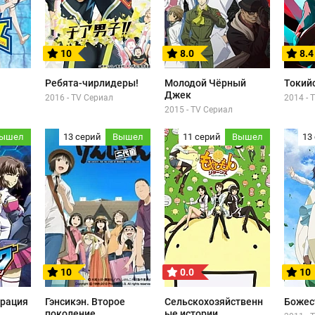
10
8.0
8.4
Ребята-чирлидеры!
Молодой Чёрный
Токий
Джек
2016 - TV Сериал
2014 - 
2015 - TV Сериал
ышел
13 серий
Вышел
11 серий
Вышел
13
10
0.0
10
брация
Гэнсикэн. Второе
Сельскохозяйственн
Божес
поколение
ые истории