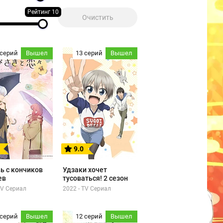
Рейтинг 10
 серий
Вышел
13 серий
Вышел
9.0
ь с кончиков
Удзаки хочет
ев
тусоваться! 2 сезон
TV Сериал
2022 - TV Сериал
 серий
Вышел
12 серий
Вышел