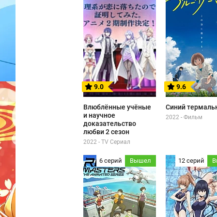
9.0
9.6
Влюблённые учёные
Синий термаль
и научное
2022 - Фильм
доказательство
любви 2 сезон
2022 - TV Сериал
6 серий
Вышел
12 серий
В