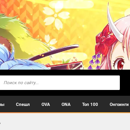
мы
Спешл
OVA
ONA
Топ 100
Онгоинги
е