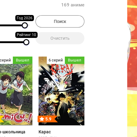
169 аниме
Год 2026
Рейтинг 10
 серий
Вышел
6 серий
Вышел
5.9
я-школьница
Карас