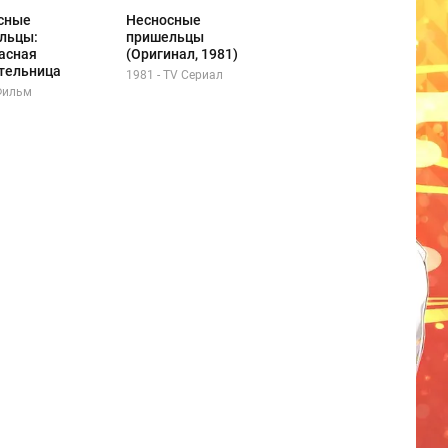
сные
Несносные
льцы:
пришельцы
асная
(Оригинал, 1981)
тельница
1981 - TV Сериал
 Фильм