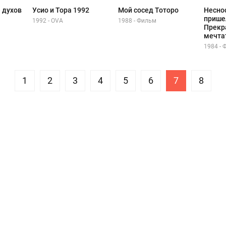
е духов
Усио и Тора 1992
Мой сосед Тоторо
Несно
прише
1992 - OVA
1988 - Фильм
Прекр
мечта
1984 -
1
2
3
4
5
6
7
8