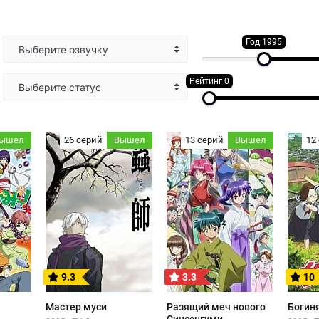
Год 1995
Выберите озвучку
Рейтинг 0
Выберите статус
ышел
26 серий
Вышел
13 серий
Вышел
12
9.3
3.3
10
Мастер муси
Разящий меч нового
Богин