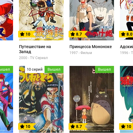
10
8.7
8.0
Путешествие на
Принцесса Мононоке
Адски
Запад
1997 - Фильм
1996 - 
2000 - TV Сериал
ышел
10 серий
Вышел
Вышел
10
8.7
10