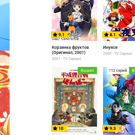
9.1
8.1
Корзинка фруктов
Инуяся
(Оригинал, 2001)
2000 - TV Сериал
2001 - TV Сериал
Вышел
112 серий
В
10
9.3