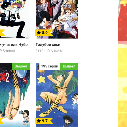
8.0
й учитель Нубэ
Голубое семя
TV Сериал
1994 - TV Сериал
Вышел
195 серий
Вышел
9.7