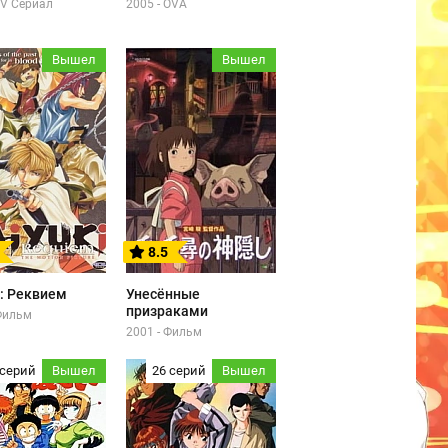
TV Сериал
2005 - OVA
Вышел
Вышел
8.5
: Реквием
Унесённые
призраками
 Фильм
2001 - Фильм
 серий
Вышел
26 серий
Вышел