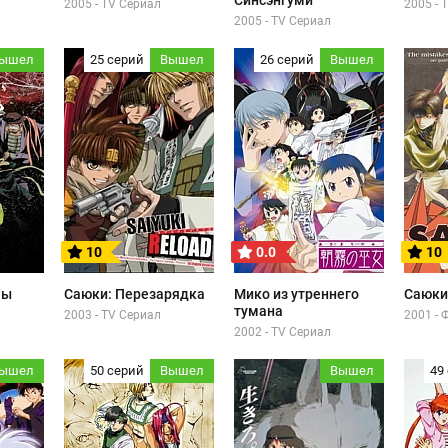
Синсэнгуми
2005 - TV Сериал
2005 - 
2005 - TV Сериал
ышел
25 серий
Вышел
26 серий
Вышел
10
0.0
10
мы
Саюки: Перезарядка
Мико из утреннего
Саюки
тумана
2003 - TV Сериал
2001 -
2002 - TV Сериал
ышел
50 серий
Вышел
Вышел
49