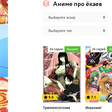
Аниме про ёкаев
Выберите жанр
Выберите тип
24 серии
Вышел
26 серий
В
9.5
7.1
Триплексоголик
Инуками!