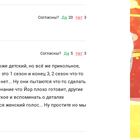
Согласны?
Да
20
Нет
3
Согласны?
Да
5
Нет
3
оже детский, но всё же прикольное,
то 1 сезон и конец 3, 2 сезон что-то
ет... Ну они пытаются что-то сделать
нание что Йор плохо готовит, другие
кое и вспоминать о деталях
ся женский голос... Ну простите но мы