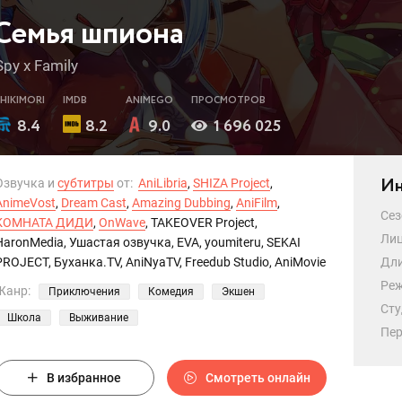
Семья шпиона
Spy x Family
SHIKIMORI
IMDB
ANIMEGO
ПРОСМОТРОВ
8.4
8.2
9.0
1 696 025
Ин
Озвучка и
субтитры
от:
AniLibria
,
SHIZA Project
,
AnimeVost
,
Dream Cast
,
Amazing Dubbing
,
AniFilm
,
Сез
КОМНАТА ДИДИ
,
OnWave
, TAKEOVER Project,
Лиц
HaronMedia, Ушастая озвучка, EVA, youmiteru, SEKAI
PROJECT, Буханка.TV, AniNyaTV, Freedub Studio, AniMovie
Дли
Реж
Жанр:
Приключения
Комедия
Экшен
Сту
Школа
Выживание
Пер
В избранное
Смотреть онлайн