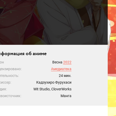
формация об аниме
он
Весна
2022
ензировано:
Амедиатека
тельность:
24 мин.
иссер:
Кадзухиро Фурухаси
дия:
Wit Studio, CloverWorks
воисточник:
Манга