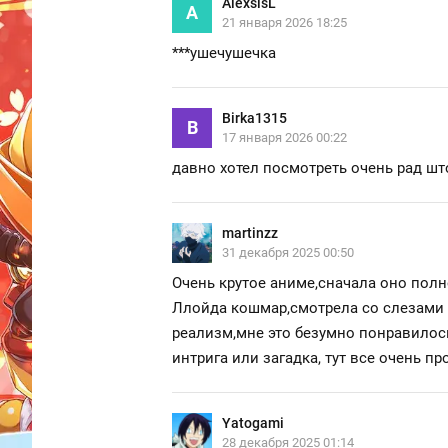
AlexsisL
A
21 января 2026 18:25
***
ушечушечка
Birka1315
B
17 января 2026 00:22
давно хотел посмотреть очень рад ш
martinzz
31 декабря 2025 00:50
Очень крутое аниме,сначала оно полн
Ллойда кошмар,смотрела со слезами н
реализм,мне это безумно понравилось
интрига или загадка, тут все очень п
Yatogami
28 декабря 2025 01:14