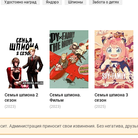
Удостоено наград
Яндэрэ
Шпионы
Забота о детях
Семья шпиона 2
Семья шпиона.
Семья шпиона 3
сезон
Фильм
сезон
(2023)
(2023)
(2025)
исит. Администрация приносит свои извинения. Без негатива, друзь