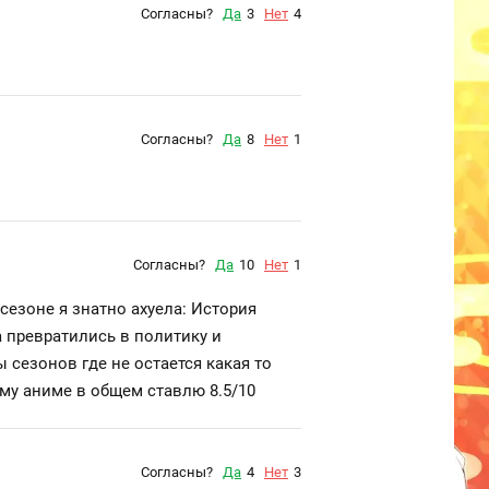
Согласны?
Да
3
Нет
4
Согласны?
Да
8
Нет
1
Согласны?
Да
10
Нет
1
сезоне я знатно ахyeлa: История
 превратились в политику и
 сезонов где не остается какая то
мому аниме в общем ставлю 8.5/10
Согласны?
Да
4
Нет
3