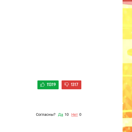
11319
1317
Согласны?
Да
10
Нет
0