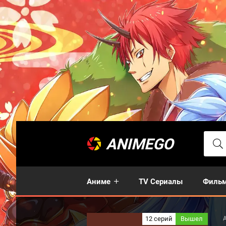
ANIMEGO
Аниме
TV Сериалы
Филь
12 серий
Вышел