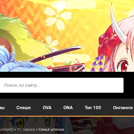
мы
Спешл
OVA
ONA
Топ 100
Онгоинги
AnimeGO
»
TV Сериал
» Семья шпиона