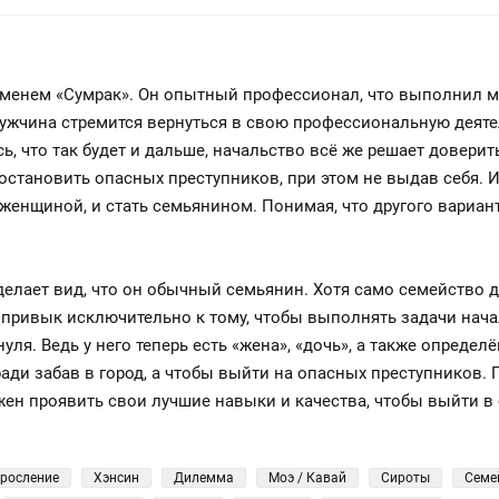
именем «Сумрак». Он опытный профессионал, что выполнил м
Мужчина стремится вернуться в свою профессиональную деяте
, что так будет и дальше, начальство всё же решает доверит
 остановить опасных преступников, при этом не выдав себя. И
женщиной, и стать семьянином. Понимая, что другого вариант
делает вид, что он обычный семьянин. Хотя само семейство д
 привык исключительно к тому, чтобы выполнять задачи начал
нуля. Ведь у него теперь есть «жена», «дочь», а также опреде
ради забав в город, а чтобы выйти на опасных преступников
ен проявить свои лучшие навыки и качества, чтобы выйти в 
зросление
Хэнсин
Дилемма
Моэ / Кавай
Сироты
Семе