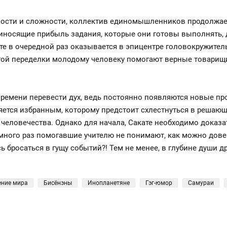
ности и сложности, коллектив единомышленников продолжа
риносящие прибыль задания, которые они готовы выполнять,
ате в очередной раз оказывается в эпицентре головокружите
стой переделки молодому человеку помогают верные товарищ
времени перевести дух, ведь постоянно появляются новые пр
ляется избранным, которому предстоит схлестнуться в решаю
о человечества. Однако для начала, Сакате необходимо дока
 много раз помогавшие учителю не понимают, как можно дове
 бросаться в гущу событий?! Тем не менее, в глубине души д
ение мира
Бисёнэны
Инопланетяне
Гэг-юмор
Самураи