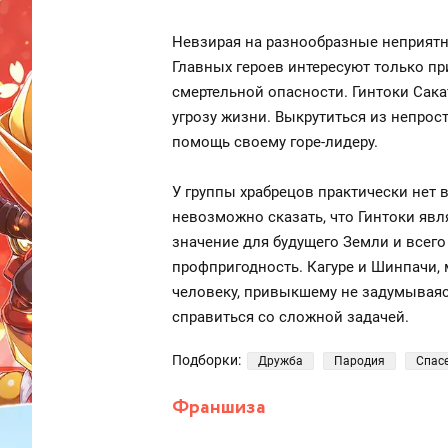
Невзирая на разнообразные неприят
Главных героев интересуют только п
смертельной опасности. Гинтоки Сак
угрозу жизни. Выкрутиться из непро
помощь своему горе-лидеру.
У группы храбрецов практически нет 
невозможно сказать, что Гинтоки яв
значение для будущего Земли и всег
профпригодность. Кагуре и Шинпачи,
человеку, привыкшему не задумываясь
справиться со сложной задачей.
Подборки:
Дружба
Пародия
Спас
Франшиза