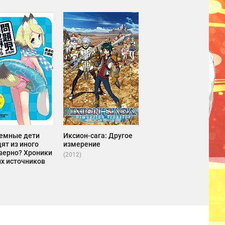
емные дети
Иксион-сага: Другое
ят из иного
измерение
 верно? Хроники
(2012)
их источников