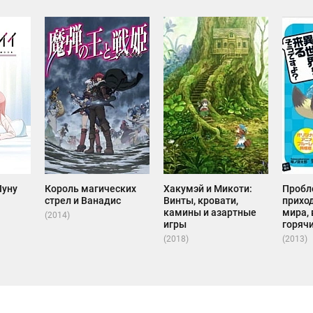
Луну
Король магических
Хакумэй и Микоти:
Пробл
стрел и Ванадис
Винты, кровати,
приход
камины и азартные
мира,
(2014)
игры
горяч
(2018)
(2013)