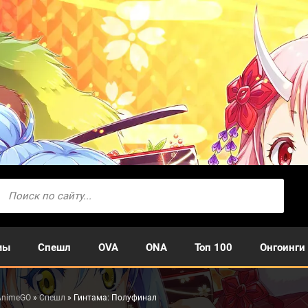
мы
Спешл
OVA
ONA
Топ 100
Онгоинги
AnimeGO
»
Спешл
» Гинтама: Полуфинал