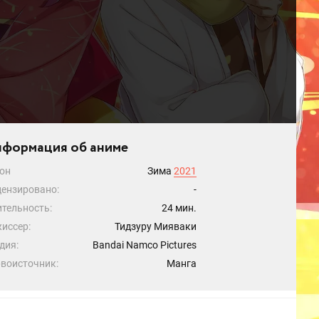
формация об аниме
он
Зима
2021
ензировано:
-
тельность:
24 мин.
иссер:
Тидзуру Мияваки
дия:
Bandai Namco Pictures
воисточник:
Манга