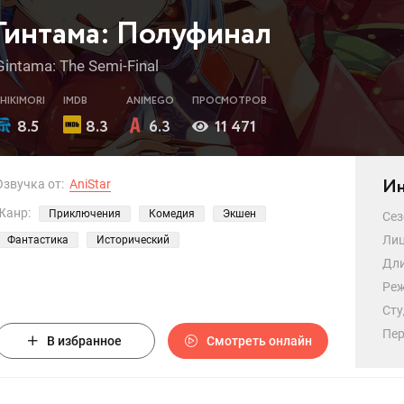
Гинтама: Полуфинал
Gintama: The Semi-Final
SHIKIMORI
IMDB
ANIMEGO
ПРОСМОТРОВ
8.5
8.3
6.3
11 471
Ин
Озвучка от:
AniStar
Жанр:
Приключения
Комедия
Экшен
Сез
Лиц
Фантастика
Исторический
Дли
Реж
Сту
Пер
В избранное
Смотреть онлайн