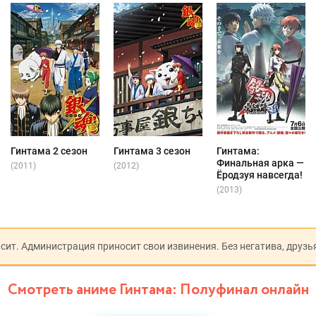
Гинтама 2 сезон
Гинтама 3 сезон
Гинтама:
Финальная арка —
(2011)
(2012)
Ёродзуя навсегда!
(2013)
исит. Администрация приносит свои извинения. Без негатива, друзь
Смотреть аниме Гинтама: Полуфинал онлайн