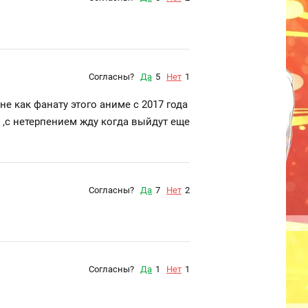
Согласны?
Да
5
Нет
1
е как фанату этого аниме с 2017 года
 ,с нетерпением жду когда выйдут еще
Согласны?
Да
7
Нет
2
Согласны?
Да
1
Нет
1