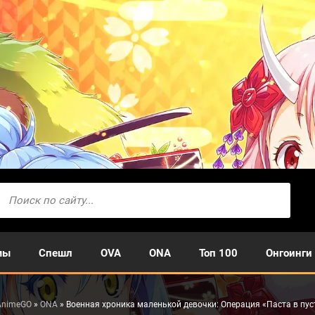
мы
Спешл
OVA
ONA
Топ 100
Онгоинги
AnimeGO
»
ONA
» Военная хроника маленькой девочки: Операция «Паста в пу