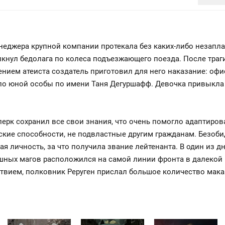
неджера крупной компании протекала без каких-либо незап
олкнул бедолага по колеса подъезжающего поезда. После траг
дением атеиста создатель приготовил для него наказание: о
тело юной особы по имени Таня Дегуршафф. Девочка привыкла
рк сохранил все свои знания, что очень помогло адаптирова
кие способности, не подвластные другим гражданам. Безоби
ная личность, за что получила звание лейтенанта. В один из
ушных магов расположился на самой линии фронта в далекой 
вием, полковник Реруген прислал большое количество макар