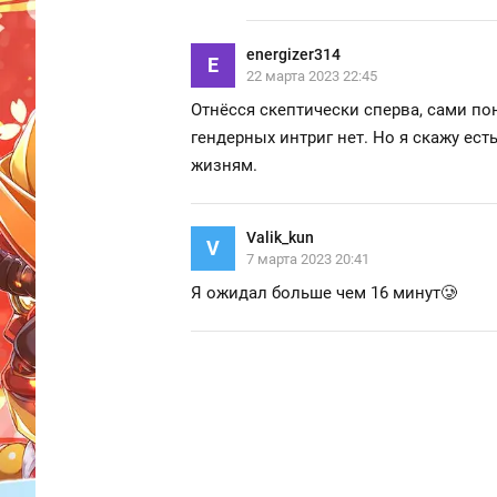
energizer314
E
22 марта 2023 22:45
Отнёсся скептически сперва, сами пон
гендерных интриг нет. Но я скажу ес
жизням.
Valik_kun
V
7 марта 2023 20:41
Я ожидал больше чем 16 минут🥲