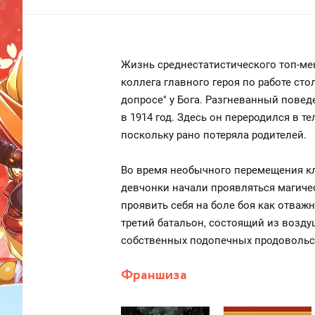
Жизнь среднестатистического топ-ме
коллега главного героя по работе ст
допросе" у Бога. Разгневанный пове
в 1914 год. Здесь он переродился в 
поскольку рано потеряла родителей.
Во время необычного перемещения кле
девчонки начали проявляться магичес
проявить себя на боле боя как отваж
третий батальон, состоящий из возд
собственных подопечных продовольст
Франшиза