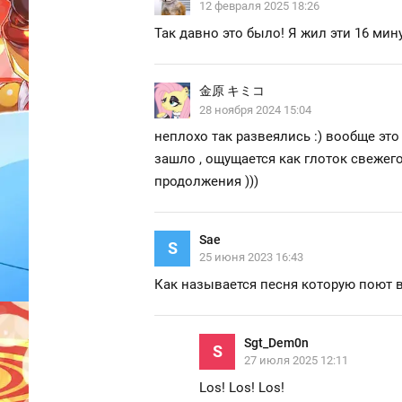
12 февраля 2025 18:26
Так давно это было! Я жил эти 16 минут
金原 キミコ
28 ноября 2024 15:04
неплохо так развеялись :) вообще эт
зашло , ощущается как глоток свежег
продолжения )))
Sae
S
25 июня 2023 16:43
Как называется песня которую поют 
Sgt_Dem0n
S
27 июля 2025 12:11
Los! Los! Los!