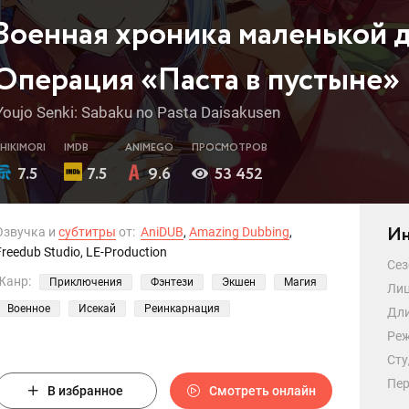
Военная хроника маленькой 
Операция «Паста в пустыне»
Youjo Senki: Sabaku no Pasta Daisakusen
SHIKIMORI
IMDB
ANIMEGO
ПРОСМОТРОВ
7.5
7.5
9.6
53 452
Ин
Озвучка и
субтитры
от:
AniDUB
,
Amazing Dubbing
,
Freedub Studio, LE-Production
Сез
Жанр:
Приключения
Фэнтези
Экшен
Магия
Лиц
Военное
Исекай
Реинкарнация
Дли
Реж
Сту
Пер
В избранное
Смотреть онлайн