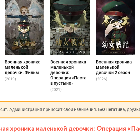
Военная хроника
Военная хроника
Военная хроника
маленькой
маленькой
маленькой
девочки. Фильм
девочки:
девочки 2 сезон
Операция «Паста
(2019)
(2026)
в пустыне»
(2021)
исит. Администрация приносит свои извинения. Без негатива, друзь
ая хроника маленькой девочки: Операция «Па