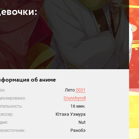
девочки:
формация об аниме
он
Лето
2021
ензировано:
Crunchyroll
тельность:
16 мин.
иссер:
Ютака Уэмура
дия:
Nut
воисточник:
Ранобэ