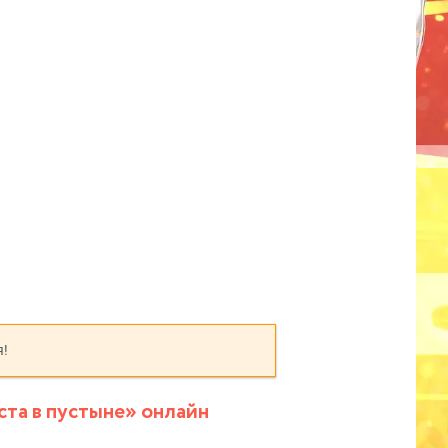
я!
ста в пустыне» онлайн