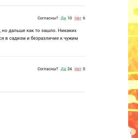
Согласны?
Да
10
Нет
6
, но дальше как то зашло. Никаких
ся в садизм и безразличие к чужим
Согласны?
Да
24
Нет
0