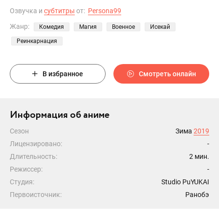
Озвучка и
субтитры
от:
Persona99
Жанр:
Комедия
Магия
Военное
Исекай
Реинкарнация
В избранное
Смотреть онлайн
Информация об аниме
Сезон
Зима
2019
Лицензировано:
-
Длительность:
2 мин.
Режиссер:
-
Студия:
Studio PuYUKAI
Первоисточник:
Ранобэ