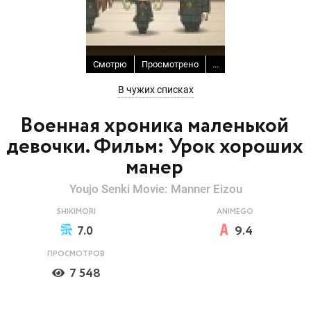
Смотрю
Просмотрено
...
В чужих списках
Военная хроника маленькой
девочки. Фильм: Урок хороших
манер
Youjo Senki Movie: Manner Eizou
SHIKIMORI
ANIMEGO
7.0
9.4
ПРОСМОТРОВ
7 548