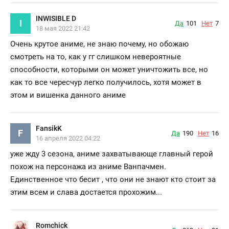
INWISIBLE D
I
Да
101
Нет
7
18 мая 2022 21:42
Очень крутое аниме, не знаю почему, но обожаю
смотреть на то, как у гг слишком невероятные
способности, которыми он может уничтожить все, но
как то все чересчур легко получилось, хотя может в
этом и вишенка данного аниме
FansikK
F
Да
190
Нет
16
16 апреля 2022 04:22
уже жду 3 сезона, аниме захватывающе главный герой
похож на персонажа из аниме Ванпачмен.
Единственное что бесит , что они не знают кто стоит за
этим всем и слава достается прохожим...
Romchick