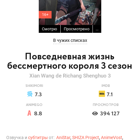
16+
Смотрю
Просмотрено
...
В чужих списках
Повседневная жизнь
бессмертного короля 3 сезон
Xian Wang de Richang Shenghuo 3
SHIKIMORI
IMDB
7.3
7.1
ANIMEGO
ПРОСМОТРОВ
8.8
394 127
Озвучка и
субтитры
от:
AniStar
,
SHIZA Project
,
AnimeVost
,