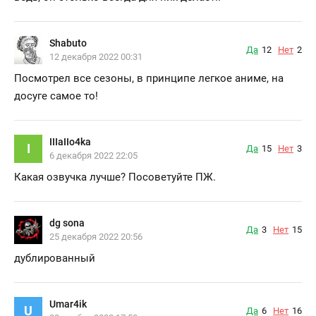
Shabuto
Да
12
Нет
2
12 декабря 2022 00:31
Посмотрел все сезоны, в принципе легкое аниме, на
досуге самое то!
IIIaIIo4ka
I
Да
15
Нет
3
6 декабря 2022 22:05
Какая озвучка лучше? Посоветуйте ПЖ.
dg sona
Да
3
Нет
15
25 декабря 2022 20:56
дублированный
Umar4ik
U
Да
6
Нет
16