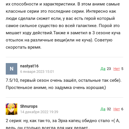
их способности и характеристики. В этом аниме самые
классные серии это последние серии. Интересно как
люди сделали сюжет если, у вас есть герой который
самое сильное существо во всей галактике. Порой это
мешает ходу действий.Также я заметил в 3 сезоне куча
отсылок на различные вещи(или не куча). Советую
скоротать время.
nastyat16
N
Да
23
Нет
5
6 января 2023 15:01
7.5/10, первый сезон очень зашёл, остальные так себе).
Простенькое аниме, но задумка очень хорошая;)
Shnurops
Да
32
Нет
6
14 декабря 2022 19:39
2 серия: ну, как так-то, за Эрха капец обидно стало =( А,
ведь, он столько всегда для них делает..