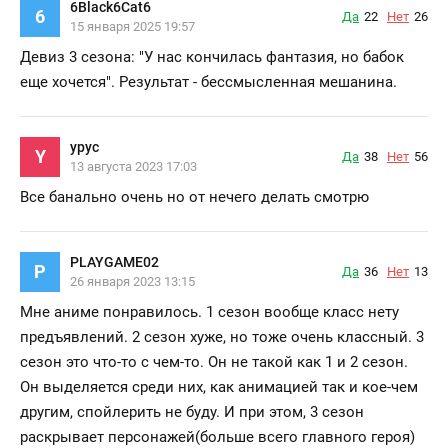
6Black6Cat6
6
Да
22
Нет
26
15 января 2025 19:57
Девиз 3 сезона: "У нас кончилась фантазия, но бабок
еще хочется". Результат - бессмысленная мешанина.
ypyc
Y
Да
38
Нет
56
13 августа 2023 17:03
Все банально очень но от нечего делать смотрю
PLAYGAME02
P
Да
36
Нет
13
26 января 2023 13:15
Мне аниме понравилось. 1 сезон вообще класс нету
предъявлений. 2 сезон хуже, но тоже очень классный. 3
сезон это что-то с чем-то. Он не такой как 1 и 2 сезон.
Он выделяется среди них, как анимацией так и кое-чем
другим, спойлерить не буду. И при этом, 3 сезон
раскрывает персонажей(больше всего главного героя)