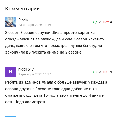
Комментарии
Pikkis
Да
2
Нет
4
23 января 2026 18:49
3 сезон 8 серия озвучки Шизы просто картинка
опаздывающая за звуком, да и сам 3 сезон какая-то
дичь, жалею о том что посмотрел, лучше бы студия
закончила выпускать аниме на 2 сезоне
higg1617
H
Да
0
Нет
4
9 декабря 2025 16:37
Ребята из админов умаляю больше азвучек у каждава
сезона другая в 1сезоне тока адна добавьте пж я
сматреть буду гдета 15числа ато у меня ещо 4 аниме
есть Нада дасматреть