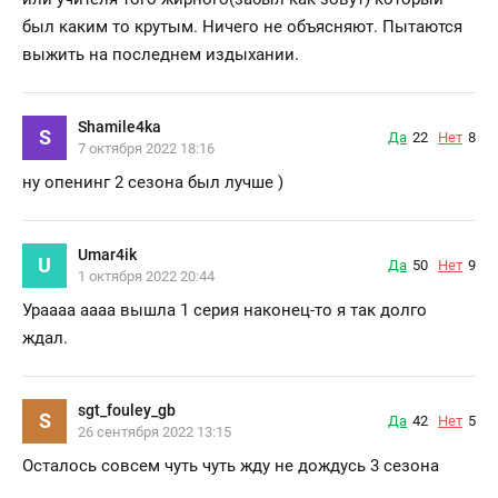
был каким то крутым. Ничего не объясняют. Пытаются
выжить на последнем издыхании.
Shamile4ka
S
Да
22
Нет
8
7 октября 2022 18:16
ну опенинг 2 сезона был лучше )
Umar4ik
U
Да
50
Нет
9
1 октября 2022 20:44
Ураааа аааа вышла 1 серия наконец-то я так долго
ждал.
sgt_fouley_gb
S
Да
42
Нет
5
26 сентября 2022 13:15
Осталось совсем чуть чуть жду не дождусь 3 сезона