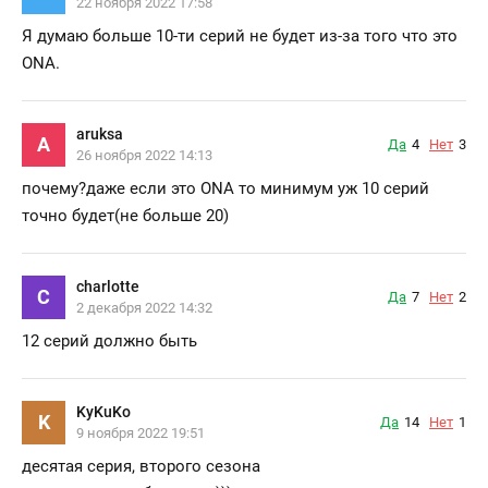
22 ноября 2022 17:58
Я думаю больше 10-ти серий не будет из-за того что это
ONA.
aruksa
A
Да
4
Нет
3
26 ноября 2022 14:13
почему?даже если это ONA то минимум уж 10 серий
точно будет(не больше 20)
charlotte
C
Да
7
Нет
2
2 декабря 2022 14:32
12 серий должно быть
KyKuKo
K
Да
14
Нет
1
9 ноября 2022 19:51
десятая серия, второго сезона