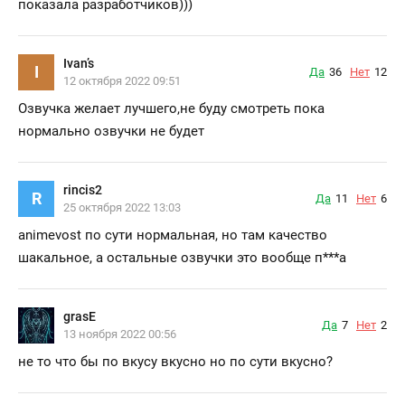
показала разработчиков)))
Ivan’s
I
Да
36
Нет
12
12 октября 2022 09:51
Озвучка желает лучшего,не буду смотреть пока
нормально озвучки не будет
rincis2
R
Да
11
Нет
6
25 октября 2022 13:03
animevost по сути нормальная, но там качество
шакальное, а остальные озвучки это вообще п***а
grasE
Да
7
Нет
2
13 ноября 2022 00:56
не то что бы по вкусу вкусно но по сути вкусно?