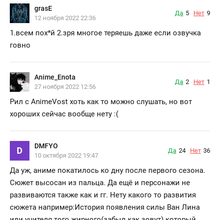
grasE
Да
5
Нет
9
12 ноября 2022 22:36
1.всем пох*й 2.зря многое теряешь даже если озвучка
говно
Anime_Enota
Да
2
Нет
1
27 ноября 2022 12:56
Рил с AnimeVost хоть как то можно слушать, но вот
хороших сейчас вообще нету :(
DMFYO
D
Да
24
Нет
36
10 октября 2022 19:47
Да уж, аниме покатилось ко дну после первого сезона.
Сюжет высосан из пальца. Да ещё и персонажи не
развиваются также как и гг. Нету какого то развития
сюжета например:История появления силы Ван Лина
или учителя того жирного(забыл как зовут) который