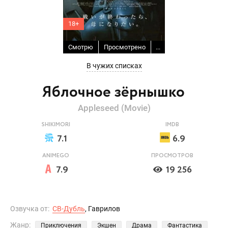
18+
Смотрю
Просмотрено
...
В чужих списках
Яблочное зёрнышко
Appleseed (Movie)
SHIKIMORI
IMDB
7.1
6.9
ANIMEGO
ПРОСМОТРОВ
7.9
19 256
Озвучка от:
СВ-Дубль
, Гаврилов
Жанр:
Приключения
Экшен
Драма
Фантастика