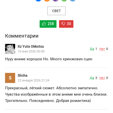
СВЕТ
258
30
Комментарии
Itz Yuta Okkotsu
Да
1
Нет
0
10 мая 2026 00:08
Нууу аниме хорошое Но. Много кринжових сцен
Slicha
S
Да
3
Нет
0
22 января 2026 21:24
Прекрасный, лёгкий сюжет. Абсолютно эмпатично.
Чувства изображённые в этом аниме мне очень близки.
Трогательно. Повседневно. Добрая романтика)