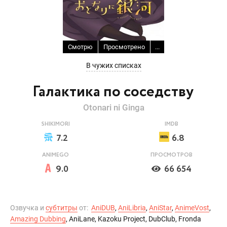
Смотрю
Просмотрено
...
В чужих списках
Галактика по соседству
Otonari ni Ginga
SHIKIMORI
IMDB
7.2
6.8
ANIMEGO
ПРОСМОТРОВ
9.0
66 654
Озвучка и
субтитры
от:
AniDUB
,
AniLibria
,
AniStar
,
AnimeVost
,
Amazing Dubbing
, AniLane, Kazoku Project, DubClub, Fronda