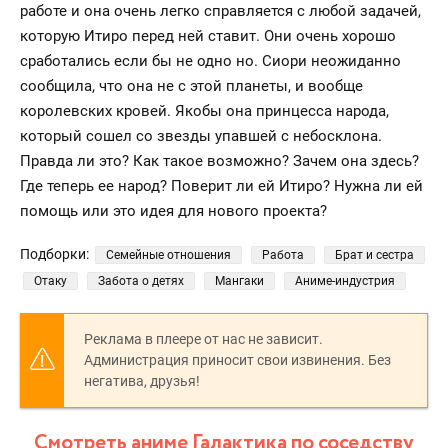
работе и она очень легко справляется с любой задачей,
которую Итиро перед ней ставит. Они очень хорошо
сработались если бы не одно но. Сиори неожиданно
сообщила, что она не с этой планеты, и вообще
королевских кровей. Якобы она принцесса народа,
который сошел со звезды упавшей с небосклона.
Правда ли это? Как такое возможно? Зачем она здесь?
Где теперь ее народ? Поверит ли ей Итиро? Нужна ли ей
помощь или это идея для нового проекта?
Подборки:
Семейные отношения
Работа
Брат и сестра
Отаку
Забота о детях
Мангаки
Аниме-индустрия
Реклама в плеере от нас не зависит.
Администрация приносит свои извинения. Без
негатива, друзья!
Смотреть аниме Галактика по соседству