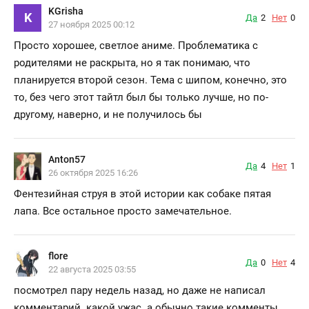
KGrisha
K
Да
2
Нет
0
27 ноября 2025 00:12
Просто хорошее, светлое аниме. Проблематика с
родителями не раскрыта, но я так понимаю, что
планируется второй сезон. Тема с шипом, конечно, это
то, без чего этот тайтл был бы только лучше, но по-
другому, наверно, и не получилось бы
Anton57
Да
4
Нет
1
26 октября 2025 16:26
Фентезийная струя в этой истории как собаке пятая
лапа. Все остальное просто замечательное.
flore
Да
0
Нет
4
22 августа 2025 03:55
посмотрел пару недель назад, но даже не написал
комментарий. какой ужас. а обычно такие комменты