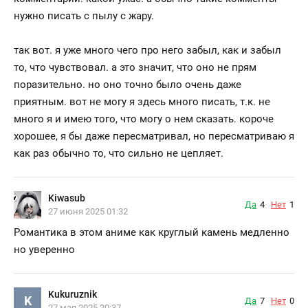
нужно писать с пылу с жару.
так вот. я уже много чего про него забыл, как и забыл
то, что чувствовал. а это значит, что оно не прям
поразительно. но оно точно было очень даже
приятным. вот не могу я здесь много писать, т.к. не
много я и имею того, что могу о нем сказать. короче
хорошее, я бы даже пересматривал, но пересматриваю я
как раз обычно то, что сильно не цепляет.
Kiwasub
Да
4
Нет
1
27 июня 2025 01:32
Романтика в этом аниме как круглый камень медленно
но уверенно
Kukuruznik
K
Да
7
Нет
0
27 мая 2025 20:37