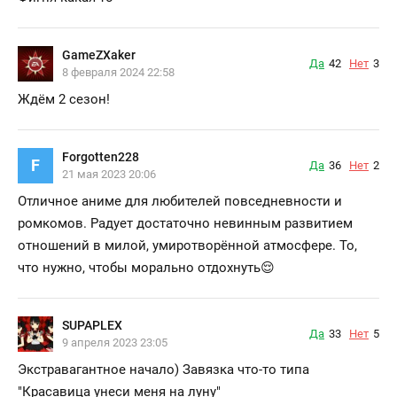
GameZXaker
Да
42
Нет
3
8 февраля 2024 22:58
Ждём 2 сезон!
Forgotten228
F
Да
36
Нет
2
21 мая 2023 20:06
Отличное аниме для любителей повседневности и
ромкомов. Радует достаточно невинным развитием
отношений в милой, умиротворённой атмосфере. То,
что нужно, чтобы морально отдохнуть😌
SUPAPLEX
Да
33
Нет
5
9 апреля 2023 23:05
Экстравагантное начало) Завязка что-то типа
"Красавица унеси меня на луну"