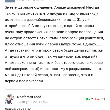
Знаете, двоякое ощущение. Аниме шикарное! Иногда
так хочется смотреть что нибудь на такую тематику))
смотришь и расслабляешься ☺️ но вот... Жду ли я
второй сезон? А вот тут не знаю, с одной стороны
очень жду продолжения, всё таки вопрос возвращения
на остров остаётся открытым, плюс реакция родителей,
плюс отношения Куги к своей матери тоже. Однако......
А где гарантия, что второй сезон будет делаться так же
от души и что он будет так же шикарен, как первый?
Аниме закончено так, что и без второго сезона хорошо
всё завершилось))) и вот поэтому я разрываюсь, часть
меня ждёт второй сезон, а часть согласна, что и в
первом всё показали
Nosferatu zodd
Да
7
Нет
41
13 августа 2024 15:39
Фигня какая то