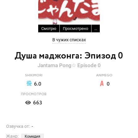
Смотрю
Просмотрено
...
В чужих списках
Душа маджонга: Эпизод 0
Jantama Pong☆ Episode 0
SHIKIMORI
ANIMEGO
6.0
0
ПРОСМОТРОВ
663
Озвучка от:
-
Жанр:
Комедия