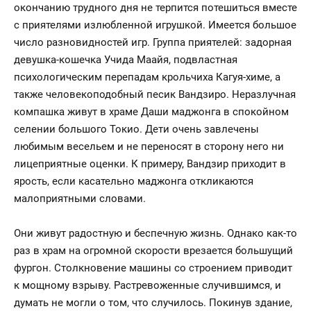
окончанию трудного дня не терпится потешиться вместе
с приятелями излюбленной игрушкой. Имеется большое
число разновидностей игр. Группа приятелей: задорная
девушка-кошечка Учида Маайя, подвластная
психологическим перепадам крольчиха Кагуя-химе, а
также человекоподобный песик Вандзиро. Неразлучная
компашка живут в храме Даши маджонга в спокойном
селении большого Токио. Дети очень завлечены
любимым весельем и не переносят в сторону него ни
лицеприятные оценки. К примеру, Вандзир приходит в
ярость, если касательно маджонга откликаются
малоприятными словами.
Они живут радостную и беспечную жизнь. Однако как-то
раз в храм на огромной скорости врезается большущий
фургон. Столкновение машины со строением приводит
к мощному взрыву. Растревоженные случившимся, и
думать не могли о том, что случилось. Покинув здание,