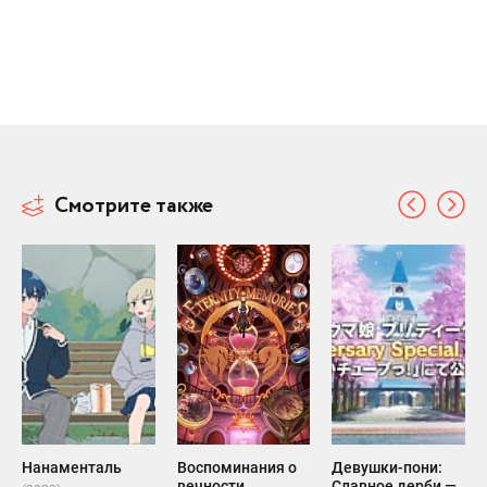
Смотрите также
Нанаменталь
Воспоминания о
Девушки-пони:
вечности
Славное дерби —