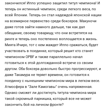
закончился! Иппо успешно защитил титул чемпиона! И
теперь он истинный чемпион, среди легкого веса, по
всей Японии. Теперь он стал надеждой японской нации
на всемирное первенство среди боксеров. Макуночи
даже готов зайти намного дальше, так как дал
обещание, своему товарищу, что они встретятся на
ринге и теперь оно постепенно воплощается в жизнь.
Мията Ичиро, тот с кем жаждет Иппо сражаться, будет
участвовать в поединке, который решит кто станет
чемпионом OPBF и также параллельно начал
готовиться к этой долгожданной встрече со своим
другом. Оба боксера довольно быстро прогрессируют, и
даже Такамура не теряет времени, он готовится к
поединку с нынешним чемпионом мира в легком весе.
Атмосфера в "Зале Камогавы" очень напряженная.
Однако сможет ли достигнуть титула чемпиона мира
такой скромный парнишка, который все не может
закончить бой на личном фронте?