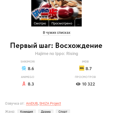
Смотрю
Просмотрено
...
В чужих списках
Первый шаг: Восхождение
Hajime no Ippo: Rising
SHIKIMORI
IMDB
8.6
8.7
ANIMEGO
ПРОСМОТРОВ
8.3
10 322
Озвучка от:
AniDUB
,
SHIZA Project
Жанр:
Комедия
Драма
Спорт