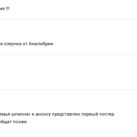
я !!!
ся озвучка от Анилибрии
емья шпиона» к анонсу представлен первый постер.
общат позже.