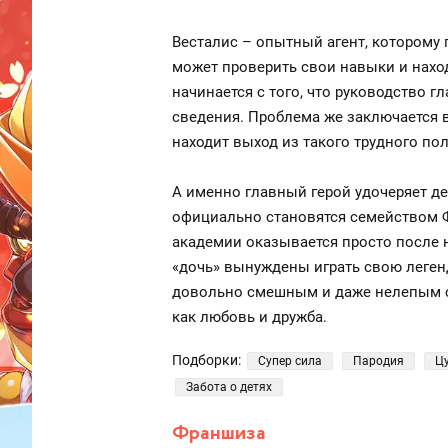
Весталис – опытный агент, которому п
может проверить свои навыки и наход
начинается с того, что руководство 
сведения. Проблема же заключается в 
находит выход из такого трудного по
А именно главный герой удочеряет де
официально становятся семейством Ф
академии оказывается просто после н
«дочь» вынуждены играть свою легенд
довольно смешным и даже нелепым си
как любовь и дружба.
Подборки:
Супер сила
Пародия
Ц
Забота о детях
Франшиза