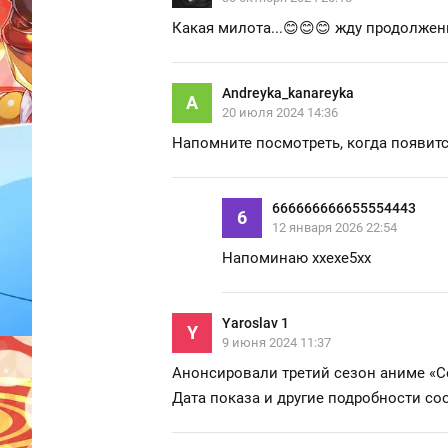
Какая милота...😊😊😊 жду продолжени
Andreyka_kanareyka
A
20 июля 2024 14:36
Напомните посмотреть, когда появит
666666666655554443
6
12 января 2026 22:54
Напоминаю ххехе5хх
Yaroslav 1
Y
9 июня 2024 11:37
Анонсировали третий сезон аниме «С
Дата показа и другие подробности со