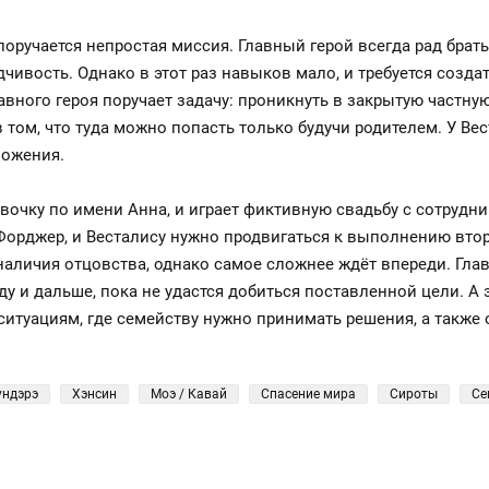
оручается непростая миссия. Главный герой всегда рад брать
чивость. Однако в этот раз навыков мало, и требуется созда
главного героя поручает задачу: проникнуть в закрытую частн
том, что туда можно попасть только будучи родителем. У Вес
ложения.
вочку по имени Анна, и играет фиктивную свадьбу с сотрудни
орджер, и Весталису нужно продвигаться к выполнению втор
аличия отцовства, однако самое сложнее ждёт впереди. Главн
у и дальше, пока не удастся добиться поставленной цели. А 
туациям, где семейству нужно принимать решения, а также 
ундэрэ
Хэнсин
Моэ / Кавай
Спасение мира
Сироты
Се