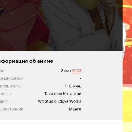
формация об аниме
он
Зима
2023
ензировано:
-
тельность:
110 мин.
иссер:
Такахаси Катагири
дия:
Wit Studio, CloverWorks
воисточник:
Манга