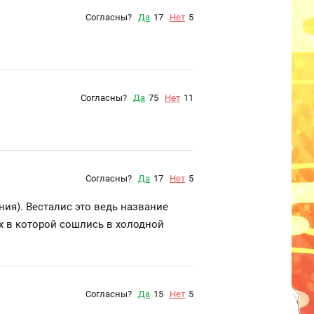
Согласны?
Да
17
Нет
5
Согласны?
Да
75
Нет
11
Согласны?
Да
17
Нет
5
ния). Весталис это ведь название
пох в которой сошлись в холодной
Согласны?
Да
15
Нет
5