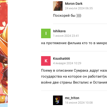
Moron Dark
24 июля 2024 06:35
Поскорей бы ))))
Ishikava
I
1 июня 2024 23:41
на протяжение фильма кто то в мик
Ksusha666
K
4 января 2024 10:29
Поему в описании Сумрака ,вдруг наз
государства на которое он работает(и
войне две страны Весталис и Остания
mc_triton
16 июня 2024 10:08