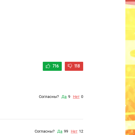
716
118
Согласны?
Да
9
Нет
0
Согласны?
Да
99
Нет
12