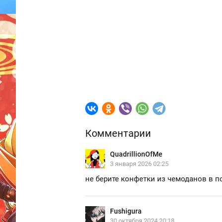
Комментарии
QuadrillionOfMe
3 января 2026 02:25
не берите конфетки из чемоданов в по
Fushigura
30 октября 2024 20:18