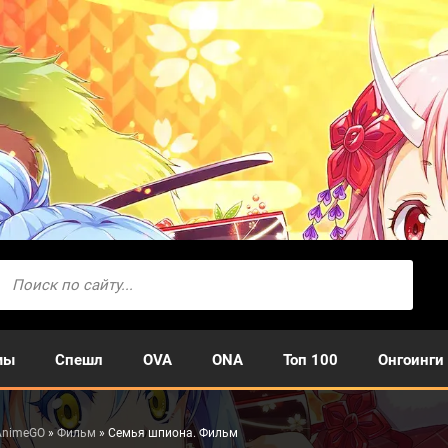
мы
Спешл
OVA
ONA
Топ 100
Онгоинги
AnimeGO
»
Фильм
» Семья шпиона. Фильм