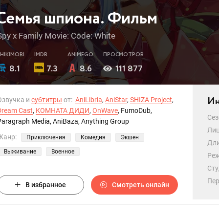
Семья шпиона. Фильм
Spy x Family Movie: Code: White
SHIKIMORI
IMDB
ANIMEGO
ПРОСМОТРОВ
8.1
7.3
8.6
111 877
Ин
Озвучка и
субтитры
от:
AniLibria
,
AniStar
,
SHIZA Project
,
Dream Cast
,
КОМНАТА ДИДИ
,
OnWave
, FumoDub,
Сез
Paragraph Media, AniBaza, Anything Group
Лиц
Жанр:
Приключения
Комедия
Экшен
Дли
Выживание
Военное
Реж
Сту
Пер
В избранное
Смотреть онлайн