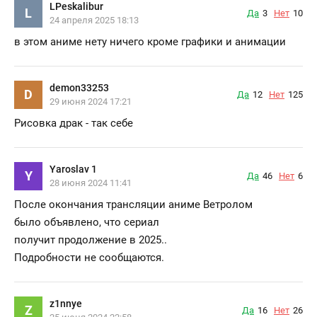
LPeskalibur
L
Да
3
Нет
10
24 апреля 2025 18:13
в этом аниме нету ничего кроме графики и анимации
demon33253
D
Да
12
Нет
125
29 июня 2024 17:21
Рисовка драк - так себе
Yaroslav 1
Y
Да
46
Нет
6
28 июня 2024 11:41
После окончания трансляции аниме Ветролом
было объявлено, что сериал
получит продолжение в 2025..
Подробности не сообщаются.
z1nnye
Z
Да
16
Нет
26