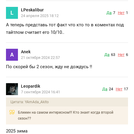
LPeskalibur
L
Да
7
Нет
1
24 апреля 2025 18:12
А теперь представь тот факт что кто то в коментах под
тайтлом считает его 10/10..
Anek
A
Да
63
Нет
6
21 октября 2024 22:57
По скорей бы 2 сезон, жду не дождусь !!
Leopardik
Да
24
Нет
17
7 сентября 2024 16:41
Цитата: YAmAda_Akito
Блииин на самом интересном!!! Кто знает когда второй
сезон??
2025 зима