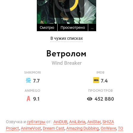
Смотрю
Просмотрено
...
В чужих списках
Ветролом
Wind Breaker
SHIKIMORI
IMDB
7.7
7.4
ANIMEGO
ПРОСМОТРОВ
9.1
452 880
Озвучка и
субтитры
от:
AniDUB
,
AniLibria
,
AniStar
,
SHIZA
Project
,
AnimeVost
,
Dream Cast
,
Amazing Dubbing
,
OnWave
,
ТО