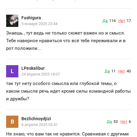
Fushigura
Да
114
Нет
17
5 января 2025 23:44
Знаешь , тут ведь не только сюжет важен но и смысл.
Тебе наверное нравиться что всё тебе переживали и в
рот положили...
LPeskalibur
L
Да
11
Нет
40
24 апреля 2025 18:07
так тут нету особого смысла или глубокой темы, о
каком смысле речь идет кроме силы командной работы
и дружбы?
Bezlichnoydjizi
B
Да
53
Нет
6
6 апреля 2025 02:41
Не знаю, что вам так не нравится. Сравнивая с другими