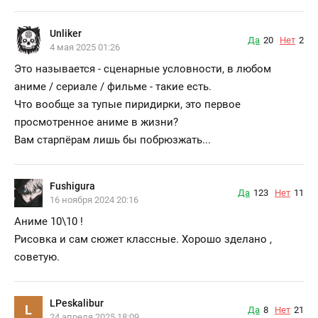
Unliker
Да
20
Нет
2
4 мая 2025 01:26
Это называется - сценарные условности, в любом
аниме / сериале / фильме - такие есть.
Что вообще за тупые пиридирки, это первое
просмотренное аниме в жизни?
Вам старпёрам лишь бы побрюзжать...
Fushigura
Да
123
Нет
11
16 ноября 2024 20:16
Аниме 10\10 !
Рисовка и сам сюжет классные. Хорошо зделано ,
советую.
LPeskalibur
L
Да
8
Нет
21
24 апреля 2025 18:09