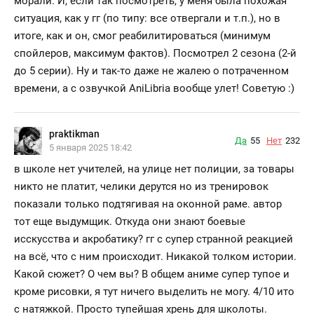
морали. И, если так посмотреть, у меня была похожая
ситуация, как у гг (по типу: все отвергали и т.п.), но в
итоге, как и он, смог реабилитироваться (минимум
спойлеров, максимум фактов). Посмотрел 2 сезона (2-й
до 5 серии). Ну и так-то даже не жалею о потраченном
времени, а с озвучкой AniLibria вообще улет! Советую :)
praktikman
Да
55
Нет
232
5 января 2025 18:42
в школе нет учителей, на улице нет полиции, за товары
никто не платит, челики дерутся но из тренировок
показали только подтягивая на оконной раме. автор
тот еще выдумщик. Откуда они знают боевые
исскусства и акробатику? гг с супер странной реакцией
на всё, что с ним происходит. Никакой толком истории.
Какой сюжет? О чем вы? В общем аниме супер тупое и
кроме рисовки, я тут ничего выделить не могу. 4/10 ито
с натяжкой. Просто тупейшая хрень для школоты.