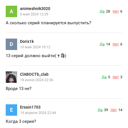
animeshnik3020
A
Да
28
Нет
6
6 мая 2024 12:39
А сколько серий планируется выпустить?
Dorix1k
D
Да
14
Нет
6
10 мая 2024 19:12
13 серий должно выйти(🍷🗿)
ClABOCTb_clab
Да
5
Нет
3
18 июня 2024 22:36
Вроде 13 не?
Ersain1703
E
Да
39
Нет
14
19 апреля 2024 22:44
Когда 3 серия?