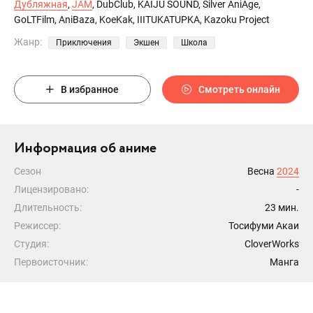
Дубляжная
,
JAM
, DubClub, KAIJU SOUND, Silver AniAge,
GoLTFilm, AniBaza, KoeKak, IIITUKATUPKA, Kazoku Project
Жанр:
Приключения
Экшен
Школа
В избранное
Смотреть онлайн
Информация об аниме
Сезон
Весна
2024
Лицензировано:
-
Длительность:
23 мин.
Режиссер:
Тосифуми Акаи
Студия:
CloverWorks
Первоисточник:
Манга