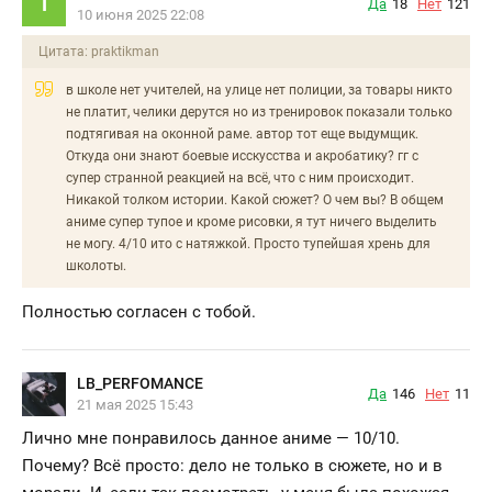
T
Да
18
Нет
121
10 июня 2025 22:08
Цитата: praktikman
в школе нет учителей, на улице нет полиции, за товары никто
не платит, челики дерутся но из тренировок показали только
подтягивая на оконной раме. автор тот еще выдумщик.
Откуда они знают боевые исскусства и акробатику? гг с
супер странной реакцией на всё, что с ним происходит.
Никакой толком истории. Какой сюжет? О чем вы? В общем
аниме супер тупое и кроме рисовки, я тут ничего выделить
не могу. 4/10 ито с натяжкой. Просто тупейшая хрень для
школоты.
Полностью согласен с тобой.
LB_PERFOMANCE
Да
146
Нет
11
21 мая 2025 15:43
Лично мне понравилось данное аниме — 10/10.
Почему? Всё просто: дело не только в сюжете, но и в