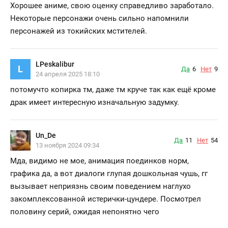
Хорошее аниме, свою оценку справедливо заработало.
Некоторые персонажи очень сильно напомнили
персонажей из токийских мстителей.
LPeskalibur
L
Да
6
Нет
9
24 апреля 2025 18:10
потомучто копирка тм, даже тм круче так как ещё кроме
драк имеет интересную изначальную задумку.
Un_De
Да
11
Нет
54
13 ноября 2024 09:34
Мда, видимо не мое, анимация поединков норм,
графика да, а вот диалоги глупая дошкольная чушь, гг
вызывает неприязнь своим поведением наглухо
закомплексованной истерички-цундере. Посмотрел
половину серий, ожидая непонятно чего