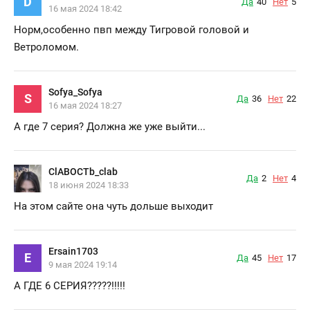
D
Да
40
Нет
5
16 мая 2024 18:42
Норм,особенно пвп между Тигровой головой и
Ветроломом.
Sofya_Sofya
S
Да
36
Нет
22
16 мая 2024 18:27
А где 7 серия? Должна же уже выйти...
ClABOCTb_clab
Да
2
Нет
4
18 июня 2024 18:33
На этом сайте она чуть дольше выходит
Ersain1703
E
Да
45
Нет
17
9 мая 2024 19:14
А ГДЕ 6 СЕРИЯ?????!!!!!