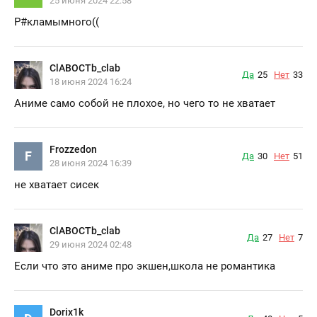
25 июня 2024 22:58
Р#кламымного((
ClABOCTb_clab
Да
25
Нет
33
18 июня 2024 16:24
Аниме само собой не плохое, но чего то не хватает
Frozzedon
F
Да
30
Нет
51
28 июня 2024 16:39
не хватает сисек
ClABOCTb_clab
Да
27
Нет
7
29 июня 2024 02:48
Если что это аниме про экшен,школа не романтика
Dorix1k