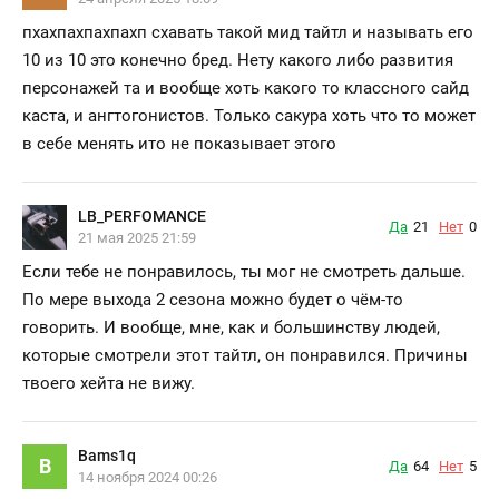
пхахпахпахпахп схавать такой мид тайтл и называть его
10 из 10 это конечно бред. Нету какого либо развития
персонажей та и вообще хоть какого то классного сайд
каста, и ангтогонистов. Только сакура хоть что то может
в себе менять ито не показывает этого
LB_PERFOMANCE
Да
21
Нет
0
21 мая 2025 21:59
Если тебе не понравилось, ты мог не смотреть дальше.
По мере выхода 2 сезона можно будет о чём-то
говорить. И вообще, мне, как и большинству людей,
которые смотрели этот тайтл, он понравился. Причины
твоего хейта не вижу.
Bams1q
B
Да
64
Нет
5
14 ноября 2024 00:26