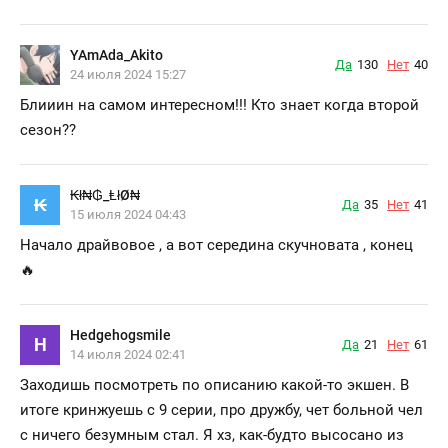
YAmAda_Akito
Да
130
Нет
40
24 июля 2024 15:27
Блииин на самом интересном!!! Кто знает когда второй
сезон??
₭ł₦₲_ⱠłØ₦
₭
Да
35
Нет
41
15 июля 2024 04:43
Начало драйвовое , а вот середина скучновата , конец
🔥
Hedgehogsmile
H
Да
21
Нет
61
14 июля 2024 02:41
Заходишь посмотреть по описанию какой-то экшен. В
итоге кринжуешь с 9 серии, про дружбу, чет больной чел
с ничего безумным стал. Я хз, как-будто высосано из