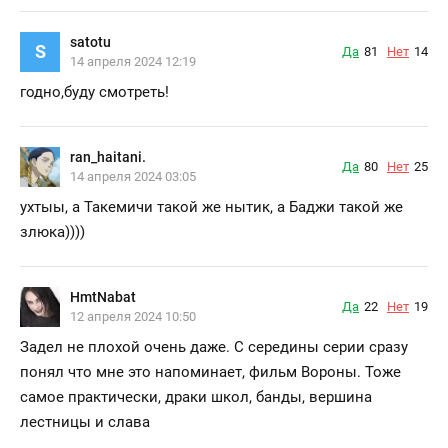
satotu
S
Да
81
Нет
14
14 апреля 2024 12:19
годно,буду смотреть!
ran_haitani.
Да
80
Нет
25
14 апреля 2024 03:05
ухтыы, а Такемичи такой же нытик, а Баджи такой же
злюка))))
HmtNabat
Да
22
Нет
19
12 апреля 2024 10:50
Задел не плохой очень даже. С середины серии сразу
понял что мне это напоминает, фильм Вороны. Тоже
самое практически, драки школ, банды, вершина
лестницы и слава