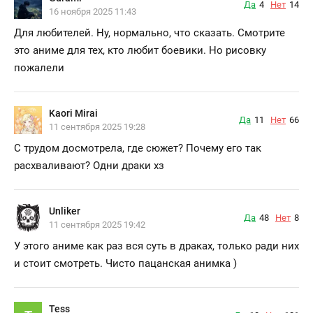
Да
4
Нет
14
16 ноября 2025 11:43
Для любителей. Ну, нормально, что сказать. Смотрите
это аниме для тех, кто любит боевики. Но рисовку
пожалели
Kaori Mirai
Да
11
Нет
66
11 сентября 2025 19:28
С трудом досмотрела, где сюжет? Почему его так
расхваливают? Одни драки хз
Unliker
Да
48
Нет
8
11 сентября 2025 19:42
У этого аниме как раз вся суть в драках, только ради них
и стоит смотреть. Чисто пацанская анимка )
Tess