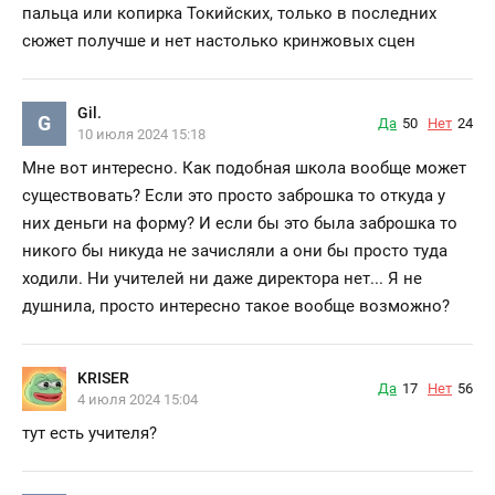
пальца или копирка Токийских, только в последних
сюжет получше и нет настолько кринжовых сцен
Gil.
G
Да
50
Нет
24
10 июля 2024 15:18
Мне вот интересно. Как подобная школа вообще может
существовать? Если это просто заброшка то откуда у
них деньги на форму? И если бы это была заброшка то
никого бы никуда не зачисляли а они бы просто туда
ходили. Ни учителей ни даже директора нет... Я не
душнила, просто интересно такое вообще возможно?
KRISER
Да
17
Нет
56
4 июля 2024 15:04
тут есть учителя?