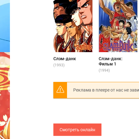
Слэм-данк
Слэм-данк:
Фильм 1
(1993)
(1994)
Реклама в плеере от нас не зав
Смотреть онлайн