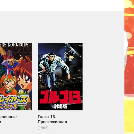
олепные
Голго-13:
и
Профессионал
(1983)