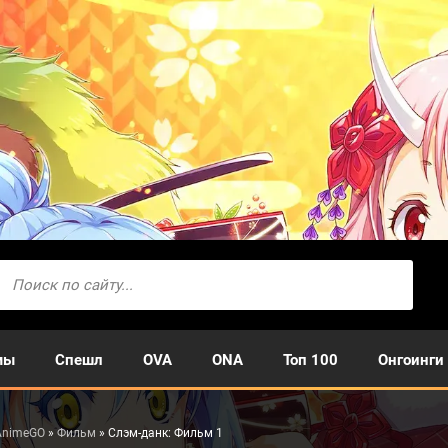
мы
Спешл
OVA
ONA
Топ 100
Онгоинги
AnimeGO
»
Фильм
» Слэм-данк: Фильм 1