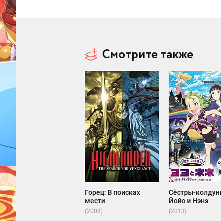
Смотрите также
Горец: В поисках
Сёстры-колдун
мести
Йойо и Нэнэ
(2008)
(2013)