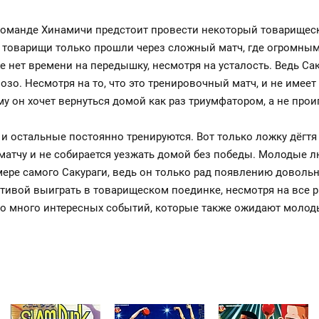
 команде Хинамичи предстоит провести некоторый товарищеск
 товарищи только прошли через сложный матч, где огромны
 нет времени на передышку, несмотря на усталость. Ведь Сак
зо. Несмотря на то, что это тренировочный матч, и не имеет
му он хочет вернуться домой как раз триумфатором, а не про
 и остальные постоянно тренируются. Вот только ложку дёгтя
матчу и не собирается уезжать домой без победы. Молодые л
 мере самого Сакураги, ведь он только рад появлению довол
ивой выиграть в товарищеском поединке, несмотря на все ри
но много интересных событий, которые также ожидают молод