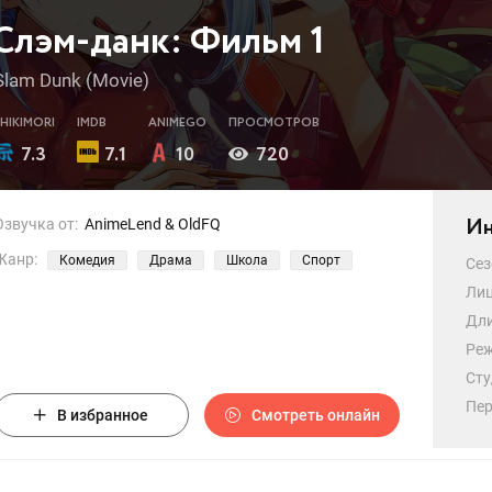
Слэм-данк: Фильм 1
Slam Dunk (Movie)
SHIKIMORI
IMDB
ANIMEGO
ПРОСМОТРОВ
7.3
7.1
10
720
Ин
Озвучка от:
AnimeLend & OldFQ
Жанр:
Комедия
Драма
Школа
Спорт
Сез
Лиц
Дли
Реж
Сту
Пер
В избранное
Смотреть онлайн