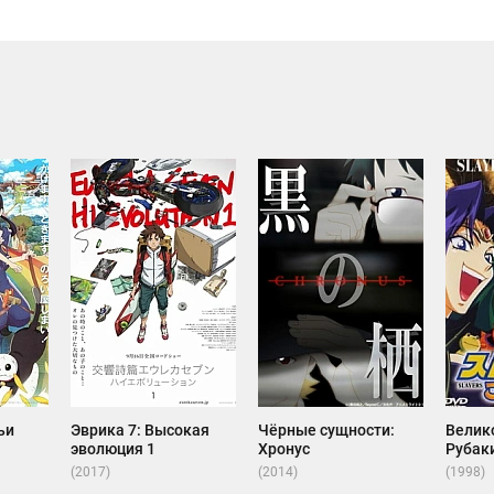
ьи
Эврика 7: Высокая
Чёрные сущности:
Велик
эволюция 1
Хронус
Рубак
(2017)
(2014)
(1998)