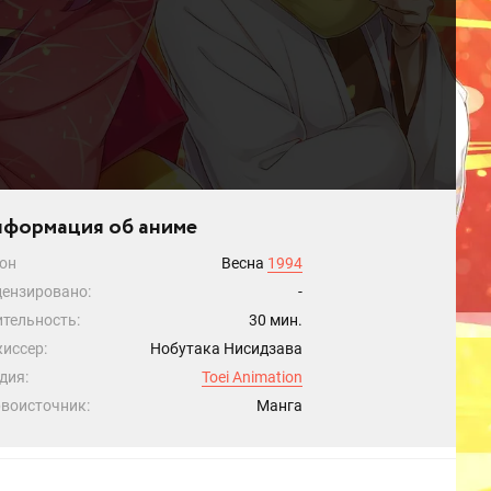
формация об аниме
он
Весна
1994
ензировано:
-
тельность:
30 мин.
иссер:
Нобутака Нисидзава
дия:
Toei Animation
воисточник:
Манга