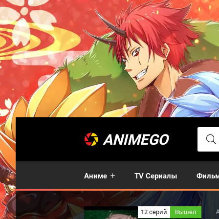
ANIMEGO
Аниме
TV Сериалы
Филь
12 серий
Вышел