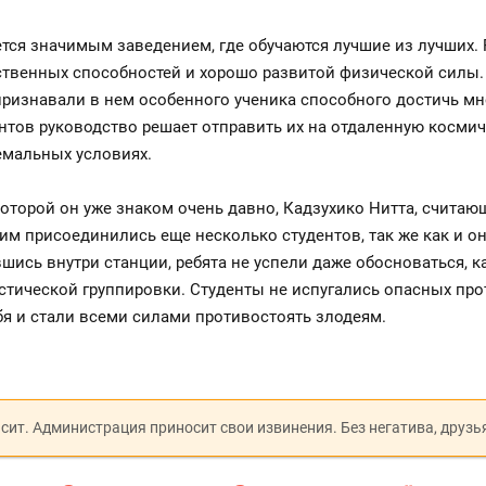
ся значимым заведением, где обучаются лучшие из лучших. 
ственных способностей и хорошо развитой физической силы. 
ризнавали в нем особенного ученика способного достичь мн
нтов руководство решает отправить их на отдаленную космич
емальных условиях.
 которой он уже знаком очень давно, Кадзухико Нитта, счит
им присоединились еще несколько студентов, так же как и 
шись внутри станции, ребята не успели даже обосноваться, к
стической группировки. Студенты не испугались опасных про
бя и стали всеми силами противостоять злодеям.
исит. Администрация приносит свои извинения. Без негатива, друзь