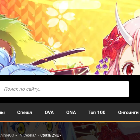
мы
Спешл
OVA
ONA
Топ 100
Онгоинги
AnimeGO
»
TV Сериал
» Связь души