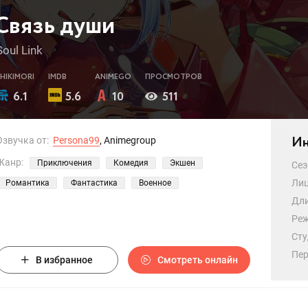
Связь души
Soul Link
SHIKIMORI
IMDB
ANIMEGO
ПРОСМОТРОВ
6.1
5.6
10
511
Ин
Озвучка от:
Persona99
, Animegroup
Жанр:
Приключения
Комедия
Экшен
Сез
Лиц
Романтика
Фантастика
Военное
Дли
Реж
Сту
Пер
В избранное
Смотреть онлайн