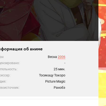
формация об аниме
он
Весна
2006
ензировано:
-
тельность:
25 мин.
иссер:
Тосикацу Токоро
дия:
Picture Magic
воисточник:
Ранобэ