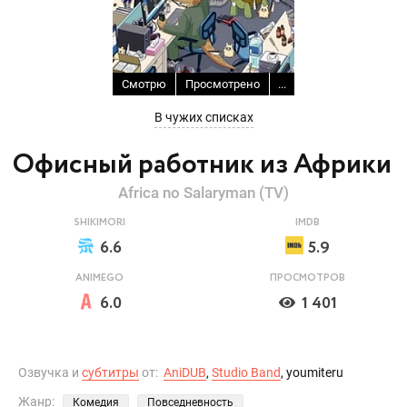
Смотрю
Просмотрено
...
В чужих списках
Офисный работник из Африки
Africa no Salaryman (TV)
SHIKIMORI
IMDB
6.6
5.9
ANIMEGO
ПРОСМОТРОВ
6.0
1 401
Озвучка и
субтитры
от:
AniDUB
,
Studio Band
, youmiteru
Жанр:
Комедия
Повседневность