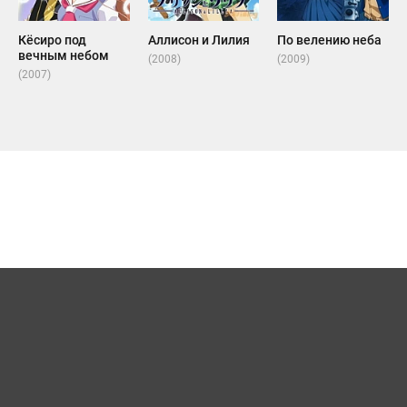
Кёсиро под
Аллисон и Лилия
По велению неба
вечным небом
(2008)
(2009)
(2007)