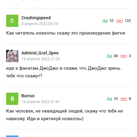
Crashingspeed
C
Да
10
Нет
122
9 апреля 2022 03:14
Как читатель новеллы скажу это произведение фигня
Admiral_Graf_Spee
Да
38
Нет
3
15 апреля 2022 21:26
иди к фанатам ДжоДжо и скажи, что ДжоДжо хрень.
тебе что скажут?
Burruo
B
Да
10
Нет
8
16 апреля 2022 21:47
Как человек, не невидящий людей, скажу что тебя не
навизжу. Иди и критикуй новеллы)