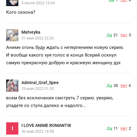
5 июля 2022 15:34
Кого сезона?
Matveyka
Да
21
Нет
5
31 мая 2022 22:26
Аниме огонь буду ждать с нетерпением новую серию.
И вообще какого хуя голос в конце 8серий оскнул
самую прекрасную добрую и красивую женщину дух
Admiral_Graf_Spee
Да
28
Нет
6
29 мая 2022 01:33
всем без исключения смотреть 7 серию. уверяю,
упадете со стула далеко и надолго...
I LOVE ANIME ROMANTIK
I
Да
11
Нет
2
30 мая 2022 16:58