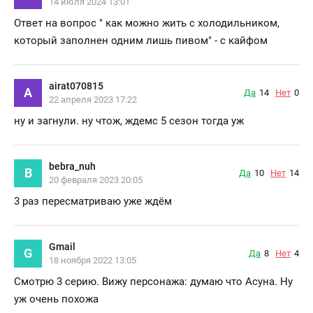
14 июля 2024 13:01
Ответ на вопрос " как можно жить с холодильником,
который заполнен одним лишь пивом" - с кайфом
airat070815
A
Да
14
Нет
0
22 апреля 2023 17:22
ну и загнули. ну чтож, ждемс 5 сезон тогда уж
bebra_nuh
B
Да
10
Нет
14
20 февраля 2023 20:05
3 раз пересматриваю уже ждём
Gmail
G
Да
8
Нет
4
18 ноября 2022 13:05
Смотрю 3 серию. Вижу персонажа: думаю что Асуна. Ну
уж очень похожа