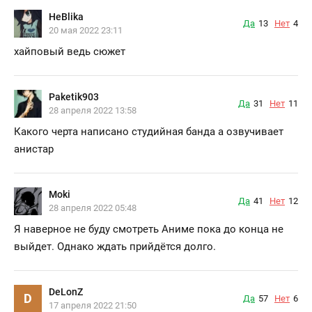
HeBlika
Да
13
Нет
4
20 мая 2022 23:11
хайповый ведь сюжет
Paketik903
Да
31
Нет
11
28 апреля 2022 13:58
Какого черта написано студийная банда а озвучивает
анистар
Moki
Да
41
Нет
12
28 апреля 2022 05:48
Я наверное не буду смотреть Аниме пока до конца не
выйдет. Однако ждать прийдётся долго.
DeLonZ
D
Да
57
Нет
6
17 апреля 2022 21:50