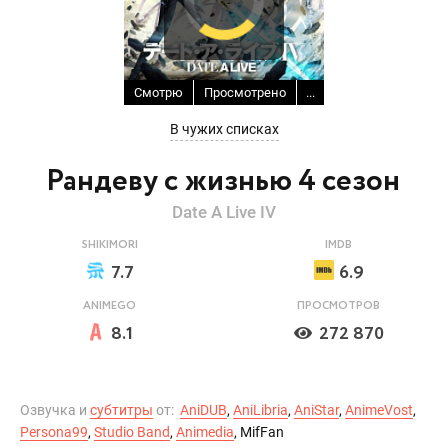
Смотрю
Просмотрено
...
В чужих списках
Рандеву с жизнью 4 сезон
Date A Live IV
SHIKIMORI
IMDB
7.7
6.9
ANIMEGO
ПРОСМОТРОВ
8.1
272 870
Озвучка и
субтитры
от:
AniDUB
,
AniLibria
,
AniStar
,
AnimeVost
,
Persona99
,
Studio Band
,
Animedia
, MifFan