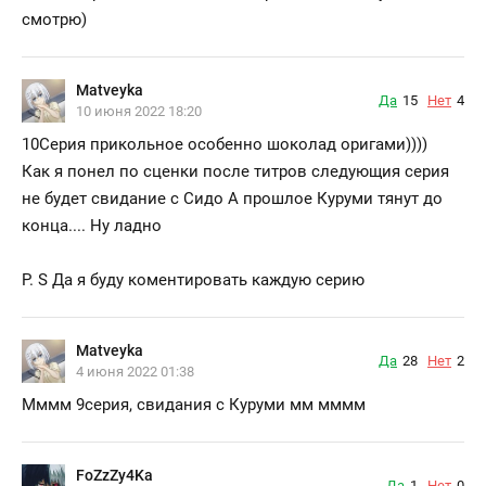
смотрю)
Matveyka
Да
15
Нет
4
10 июня 2022 18:20
10Серия прикольное особенно шоколад оригами))))
Как я понел по сценки после титров следующия серия
не будет свидание с Сидо А прошлое Куруми тянут до
конца.... Ну ладно
P. S Да я буду коментировать каждую серию
Matveyka
Да
28
Нет
2
4 июня 2022 01:38
Мммм 9серия, свидания с Куруми мм мммм
FoZzZy4Ka
Да
1
Нет
0