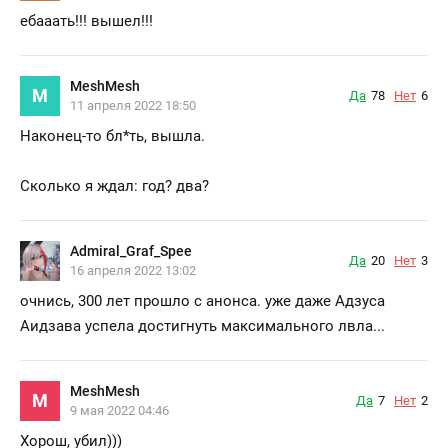
eбааать!!! вышел!!!
MeshMesh
M
Да
78
Нет
6
11 апреля 2022 18:50
Наконец-то бл*ть, вышла.
Сколько я ждал: год? два?
Admiral_Graf_Spee
Да
20
Нет
3
16 апреля 2022 13:02
очнись, 300 лет прошло с анонса. уже даже Адзуса
Аидзава успела достигнуть максимального лвла...
MeshMesh
M
Да
7
Нет
2
9 мая 2022 04:46
Хорош, убил)))