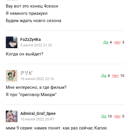
Вау вот это конец 4сезон
Я немного приахуел
Будем ждать новго сезона
FoZzZy4Ka
Да
4
Нет
3
5 июля 2022 21:25
Когда он выйдет?
クリピ
Да
4
Нет
10
16 июня 2022 22:16
Мне интересно, а где фильм?
Я про "приговор Маюри"
Admiral_Graf_Spee
Да
10
Нет
5
10 июня 2022 20:47
ммм 9 серия: намек понят. как раз сейчас Кагую