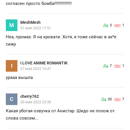
согласен просто бомба!!!!!!!!!!!!!!!
MeshMesh
M
Да
3
Нет
1
31 мая 2022 17:51
Неа, промах. Я на кровати. Хотя, я тоже сейчас в ах*е
сижу
I LOVE ANIME ROMANTIK
I
Да
7
Нет
1
27 мая 2022 16:41
урааа вышла
cherry762
C
Да
35
Нет
7
20 мая 2022 23:30
Какая убогая озвучка от Анистар .Шидо не похож от
слова совсем...