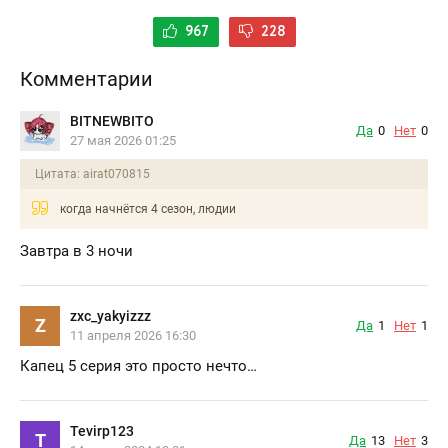
967
228
Комментарии
BITNEWBITO
Да
0
Нет
0
27 мая 2026 01:25
Цитата: airat070815
когда начнётся 4 сезон, людии
Завтра в 3 ночи
zxc_yakyizzz
Z
Да
1
Нет
1
11 апреля 2026 16:30
Капец 5 серия это просто нечто…
Tevirp123
T
Да
13
Нет
3