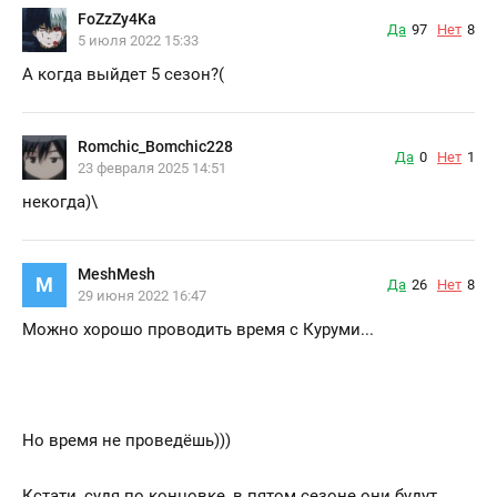
FoZzZy4Ka
Да
97
Нет
8
5 июля 2022 15:33
А когда выйдет 5 сезон?(
Romchic_Bomchic228
Да
0
Нет
1
23 февраля 2025 14:51
некогда)\
MeshMesh
M
Да
26
Нет
8
29 июня 2022 16:47
Можно хорошо проводить время с Куруми...
Но время не проведёшь)))
Кстати, судя по концовке, в пятом сезоне они будут