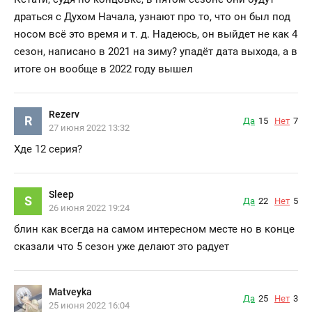
драться с Духом Начала, узнают про то, что он был под
носом всё это время и т. д. Надеюсь, он выйдет не как 4
сезон, написано в 2021 на зиму? упадёт дата выхода, а в
итоге он вообще в 2022 году вышел
Rezerv
R
Да
15
Нет
7
27 июня 2022 13:32
Хде 12 серия?
Sleep
S
Да
22
Нет
5
26 июня 2022 19:24
блин как всегда на самом интересном месте но в конце
сказали что 5 сезон уже делают это радует
Matveyka
Да
25
Нет
3
25 июня 2022 16:04