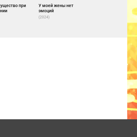
ущество при
У моей жены нет
нии
эмоций
(2024)