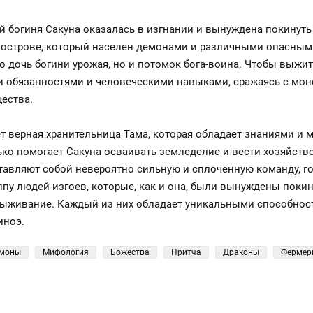
й богиня Сакуна оказалась в изгнании и вынуждена покинут
а острове, который населен демонами и различными опасным
ко дочь богини урожая, но и потомок бога-воина. Чтобы выжит
 обязанностями и человеческими навыками, сражаясь с мон
ества.
ет верная хранительница Тама, которая обладает знаниями и
ько помогает Сакуна осваивать земледелие и вести хозяйство
ставляют собой невероятно сильную и сплочённую команду, 
уппу людей-изгоев, которые, как и она, были вынуждены поки
выживание. Каждый из них обладает уникальными способнос
иноэ.
моны
Мифология
Божества
Притча
Драконы
Фермер