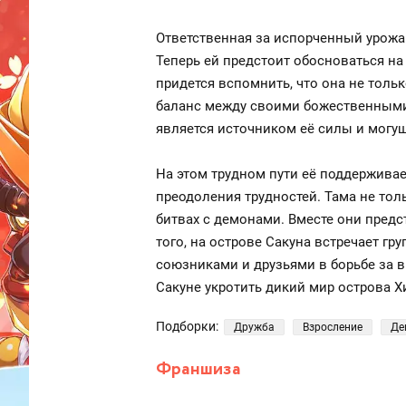
Ответственная за испорченный урожа
Теперь ей предстоит обосноваться н
придется вспомнить, что она не толь
баланс между своими божественными
является источником её силы и могущ
На этом трудном пути её поддержива
преодоления трудностей. Тама не тол
битвах с демонами. Вместе они пред
того, на острове Сакуна встречает гр
союзниками и друзьями в борьбе за 
Сакуне укротить дикий мир острова Х
Подборки:
Дружба
Взросление
Де
Франшиза