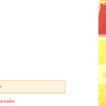
я!
онлайн