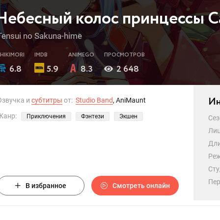
Небесный колос принцессы 
Tensui no Sakuna-hime
SHIKIMORI
IMDB
ANIMEGO
ПРОСМОТРОВ
6.8
5.9
8.3
2 648
Ин
Озвучка и
субтитры
от:
Studio Band
, AniMaunt
Жанр:
Приключения
Фэнтези
Экшен
Сез
Лиц
Дли
Реж
Сту
Пер
В избранное
Смотреть онлайн