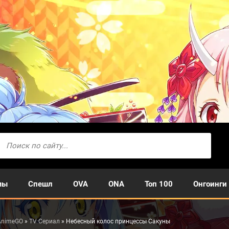
мы
Спешл
OVA
ONA
Топ 100
Онгоинги
AnimeGO
»
TV Сериал
» Небесный колос принцессы Сакуны