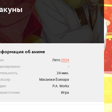
Сакуны
формация об аниме
он
Лето
2024
ензировано:
-
тельность:
24 мин.
иссер:
Масаюки Ёсихара
дия:
P.A. Works
воисточник:
Игра