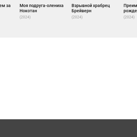
ем за
Моя подруга-олениха
Взрывной храбрец
Преим
Нокотан
Брейверн
рожде
(2024)
(2024)
(2024)