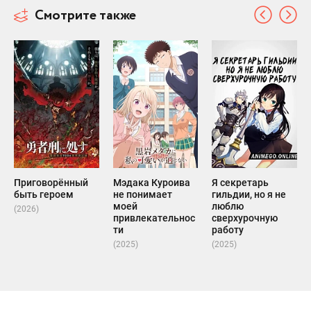
Смотрите также
Приговорённый
Мэдака Куроива
Я секретарь
быть героем
не понимает
гильдии, но я не
моей
люблю
(2026)
привлекательнос
сверхурочную
ти
работу
(2025)
(2025)