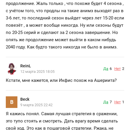
продолжение. Жаль только , что похоже будет 4 сезона ,
с учётом того, что продлы на такие анимэ выходят раз в
3-6 лет, то последний сезон выйдет через лет 15-20 если
повезёт , а может вообще никогда. Ну или сезоны будут
по 20-25 серий и сделают за 2 сезона завершение. Но
опять же продолжение может выйти в каком нибудь
2040 году. Как будто такого никогда не было в анимэ.
ReinL
Да
6
Нет
2
12 марта 2025 18:05
Кстати, мне кажется, или Икфис похож на Ашериита?
Beck
B
Да
7
Нет
1
9 марта 2025 22:42
Я кажись понял. Самая лучшая стратегия в сражении,
это тупо стоять и смотреть. Дать врагу время сделать
свой ход. Это как в пошаговой стратегии. Ржака, не