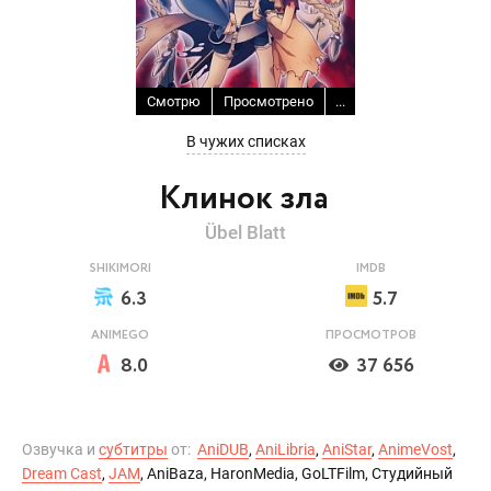
Смотрю
Просмотрено
...
В чужих списках
Клинок зла
Übel Blatt
SHIKIMORI
IMDB
6.3
5.7
ANIMEGO
ПРОСМОТРОВ
8.0
37 656
Озвучка и
субтитры
от:
AniDUB
,
AniLibria
,
AniStar
,
AnimeVost
,
Dream Cast
,
JAM
, AniBaza, HaronMedia, GoLTFilm, Студийный