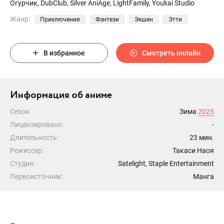
Огурчик, DubClub, Silver AniAge, LightFamily, Youkai Studio
Жанр:
Приключения
Фэнтези
Экшен
Этти
В избранное
Смотреть онлайн
Информация об аниме
Сезон
Зима
2025
Лицензировано:
-
Длительность:
23 мин.
Режиссер:
Такаси Наоя
Студия:
Satelight, Staple Entertainment
Первоисточник:
Манга