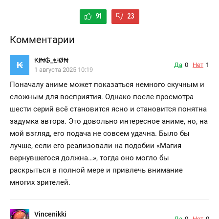
91
23
Комментарии
₭ł₦₲_ⱠłØ₦
₭
Да
0
Нет
1
1 августа 2025 10:19
Поначалу аниме может показаться немного скучным и
сложным для восприятия. Однако после просмотра
шести серий всё становится ясно и становится понятна
задумка автора. Это довольно интересное аниме, но, на
мой взгляд, его подача не совсем удачна. Было бы
лучше, если его реализовали на подобии «Магия
вернувшегося должна…», тогда оно могло бы
раскрыться в полной мере и привлечь внимание
многих зрителей.
Vincenikki
Да
0
Нет
0