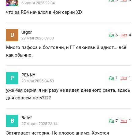
6 июня 2025 22:34
что за RE4 начался в 4ой серии XD
urgor
U
Да
6
Нет
4
29 мая 2025 09:30
Много пафоса и болтовни, и ГГ слюнявый идиот... всё
как обычно.
PENNY
P
Да
1
Нет
1
23 мая 2025 04:59
уже 4ая серия, я ни разу не видел дневного света. здесь
дня совсем нету????
Balef
B
Да
7
Нет
1
27 марта 2025 23:14
Затягивает история. Не плохое анимэ. Хочется