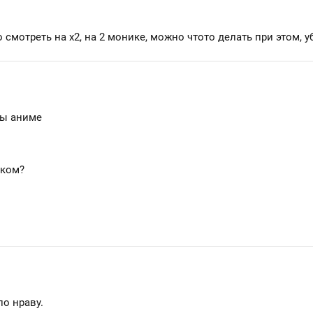
смотреть на х2, на 2 монике, можно чтото делать при этом, уб
ты аниме
иком?
по нраву.