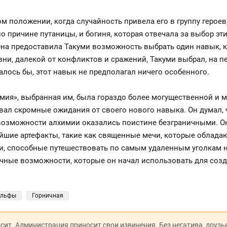
м положении, когда случайность привела его в группу герое
о причине путаницы, и богиня, которая отвечала за выбор эт
на предоставила Такуми возможность выбрать один навык, к
ни, далекой от конфликтов и сражений, Такуми выбрал, на п
лось бы, этот навык не предполагал ничего особенного.
мия», выбранная им, была гораздо более могущественной и м
вал скромные ожидания от своего нового навыка. Он думал, 
 возможности алхимии оказались поистине безграничными. Он
ейшие артефакты, такие как священные мечи, которые облад
и, способные путешествовать по самым удаленным уголкам н
ичные возможности, которые он начал использовать для соз
льфы
Горничная
исит. Администрация приносит свои извинения. Без негатива, друзь