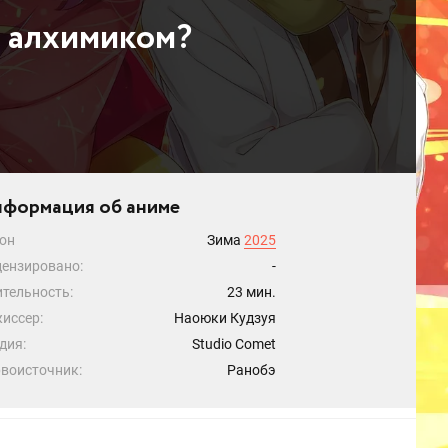
 алхимиком?
формация об аниме
он
Зима
2025
ензировано:
-
тельность:
23 мин.
иссер:
Наоюки Кудзуя
дия:
Studio Comet
воисточник:
Ранобэ