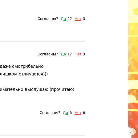
Согласны?
Да
22
Нет
3
Согласны?
Да
17
Нет
3
ь даже смотрибельно
слишком отличается)))
 внимательно выслушаю (прочитаю) .
Согласны?
Да
6
Нет
6