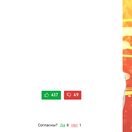
437
49
Согласны?
Да
8
Нет
1