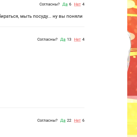
Согласны?
Да
6
Нет
4
ираться, мыть посуду... ну вы поняли
Согласны?
Да
13
Нет
4
Согласны?
Да
22
Нет
6