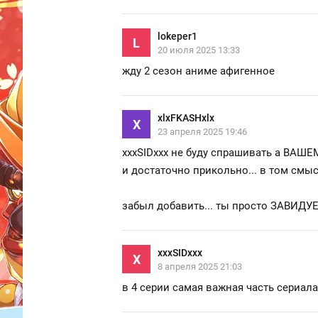
lokeper1
L
20 июля 2025 13:33
жду 2 сезон аниме афигенное
xlxFKASHxlx
X
23 апреля 2025 19:46
хххSIDххх не буду спрашивать а ВАШЕМ
и достаточно прикольно... в том смыс
забыл добавить... ты просто ЗАВИДУЕШЬ
xxxSIDxxx
X
8 апреля 2025 21:03
в 4 серии самая важная часть сериала