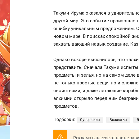
Такуми Ирума оказался в удивительно
другой мир. Это событие произошло п
ошибку уникальным предложением. О
новом мире. В поисках спокойной жиз
захватывающий навык создание. Каза
Однако вскоре выяснилось, что «алхи
представить. Сначала Такуми испыты
предметы и зелья, но на самом деле
не только простые вещи, но и сложн
свойствами, и даже летающие корабл
алхимии открыло перед ним безгран
предметов.
Подборки:
Супер сила
Божества
Э
Реклама в плеере от нас не зав