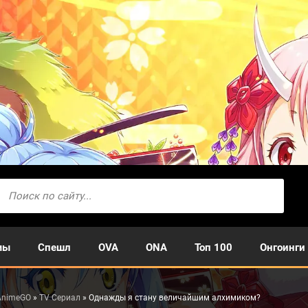
мы
Спешл
OVA
ONA
Топ 100
Онгоинги
AnimeGO
»
TV Сериал
» Однажды я стану величайшим алхимиком?