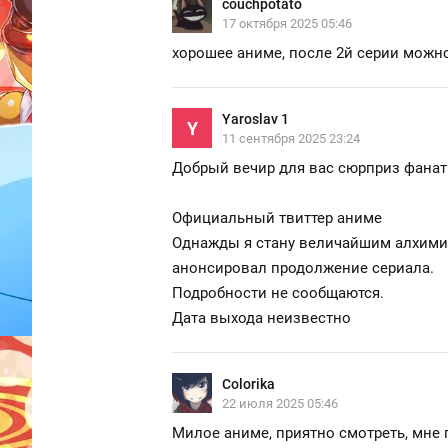
couchpotato
17 октября 2025 05:46
хорошее аниме, после 2й серии можно 
Yaroslav 1
Y
11 сентября 2025 23:24
Добрый вечир для вас сюрприз фана
Официальный твиттер аниме
Однажды я стану величайшим алхим
анонсировал продолжение сериала.
Подробности не сообщаются.
Дата выхода неизвестно
Colorika
22 июля 2025 05:46
Милое аниме, приятно смотреть, мне 