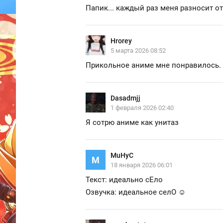
Папик... каждый раз меня разносит от
Hrorey
5 марта 2026 08:52
Прикольное аниме мне понравилось. 
Dasadmjj
1 февраля 2026 02:40
Я сотрю аниме как унитаз
MuHyC
M
18 января 2026 06:01
Текст: идеально сЕло
Озвучка: идеальное селО ☺