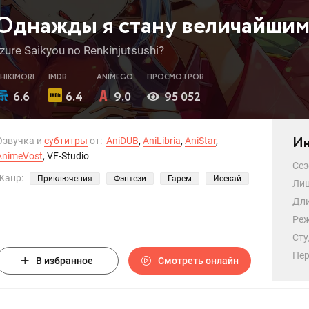
Однажды я стану величайшим
Izure Saikyou no Renkinjutsushi?
SHIKIMORI
IMDB
ANIMEGO
ПРОСМОТРОВ
6.6
6.4
9.0
95 052
Ин
Озвучка и
субтитры
от:
AniDUB
,
AniLibria
,
AniStar
,
AnimeVost
, VF-Studio
Сез
Жанр:
Приключения
Фэнтези
Гарем
Исекай
Лиц
Дли
Реж
Сту
Пер
В избранное
Смотреть онлайн