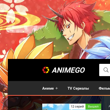
ANIMEGO
Аниме
TV Сериалы
Филь
12 серий
Вышел