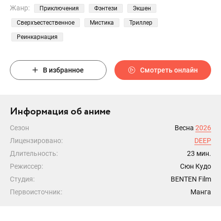
Жанр:
Приключения
Фэнтези
Экшен
Сверхъестественное
Мистика
Триллер
Реинкарнация
В избранное
Смотреть онлайн
Информация об аниме
Сезон
Весна
2026
Лицензировано:
DEEP
Длительность:
23 мин.
Режиссер:
Сюн Кудо
Студия:
BENTEN Film
Первоисточник:
Манга