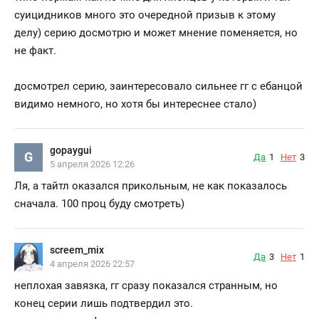
суицидников много это очередной призыв к этому
делу) серию досмотрю и может мнение поменяется, но
не факт.
досмотрел серию, заинтересовало сильнее гг с ебанцой
видимо немного, но хотя бы интереснее стало)
gopaygui
G
Да
1
Нет
3
5 апреля 2026 12:26
Ля, а тайтл оказался прикольным, не как показалось
сначала. 100 проц буду смотреть)
screem_mix
Да
3
Нет
1
4 апреля 2026 22:57
неплохая завязка, гг сразу показался странным, но
конец серии лишь подтвердил это.