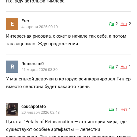
п.с. жду астольфа гимлера
Erer
E
Да
2
Нет
2
4 апреля 2026 00:19
Интересная рисовка, сюжет в начале так себе, а потом
так зацепило. Жду продолжения
Remercim0
R
Да
7
Нет
1
21 марта 2026 03:30
У маленькой девочки в которую реинкорнировал Гитлер
вместо свастона будет какая-то хрень
couchpotato
Да
1
Нет
1
20 января 2026 02:48
Цитата: "Petals of Reincarnation — это история мира, где
существуют особые артефакты — лепестки
реинкарнации. Тот, кто владеет таким лепестком, может