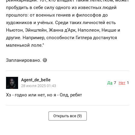
пробудить в себе силу одного из известных людей
прошлого: от военных гениев и философов до
художников и учёных. Среди таких личностей есть
Ньютон, Эйнштейн, Жанна д’Арк, Наполеон, Ницше и
другие. Например, способности Гитлера достанутся
маленькой лоле."
Запланировано. 😅
Agent_de_belle
Да
7
Нет
1
28 июля 2025 01:43
Хз - годно или нет, но я - Олд, ребят
Открыть все (9)