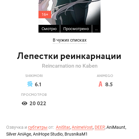
16+
Смотрю
Просмотрено
...
В чужих списках
Лепестки реинкарнации
Reincarnation no Kaben
SHIKIMORI
ANIMEGO
6.1
8.5
ПРОСМОТРОВ
20 022
Озвучка и
субтитры
от:
AniStar
,
AnimeVost
,
DEEP
, AniMaunt,
Silver AniAge, AniHope Studio, BrusnikaM1