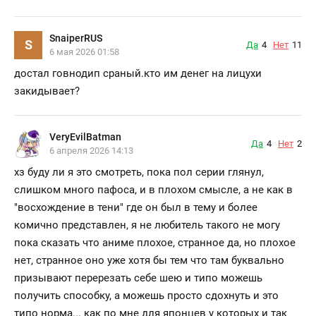
SnaiperRUS
S
Да
4
Нет
11
6 мая 2026 01:58
достал говнодип сраный.кто им денег на лицухи
закидывает?
VeryEvilBatman
Да
4
Нет
2
6 апреля 2026 14:13
хз буду ли я это смотреть, пока пол серии глянул,
слишком много пафоса, и в плохом смысле, а не как в
"восхождение в тени" где он был в тему и более
комично представлен, я не любитель такого не могу
пока сказать что аниме плохое, странное да, но плохое
нет, странное оно уже хотя бы тем что там буквально
призывают перерезать себе шею и типо можешь
получить способку, а можешь просто сдохнуть и это
типо норма... как по мне для японцев у которых и так