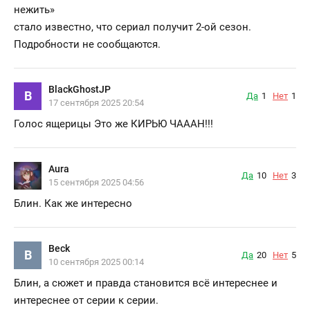
нежить»
стало известно, что сериал получит 2-ой сезон.
Подробности не сообщаются.
BlackGhostJP
B
Да
1
Нет
1
17 сентября 2025 20:54
Голос ящерицы Это же КИРЬЮ ЧАААН!!!
Aura
Да
10
Нет
3
15 сентября 2025 04:56
Блин. Как же интересно
Beck
B
Да
20
Нет
5
10 сентября 2025 00:14
Блин, а сюжет и правда становится всё интереснее и
интереснее от серии к серии.