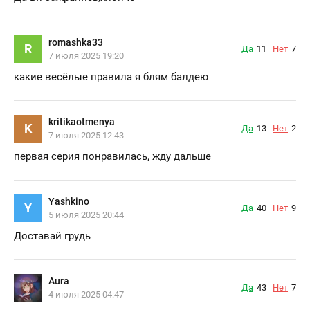
romashka33
R
Да
11
Нет
7
7 июля 2025 19:20
какие весёлые правила я блям балдею
kritikaotmenya
K
Да
13
Нет
2
7 июля 2025 12:43
первая серия понравилась, жду дальше
Yashkino
Y
Да
40
Нет
9
5 июля 2025 20:44
Доставай грудь
Aura
Да
43
Нет
7
4 июля 2025 04:47