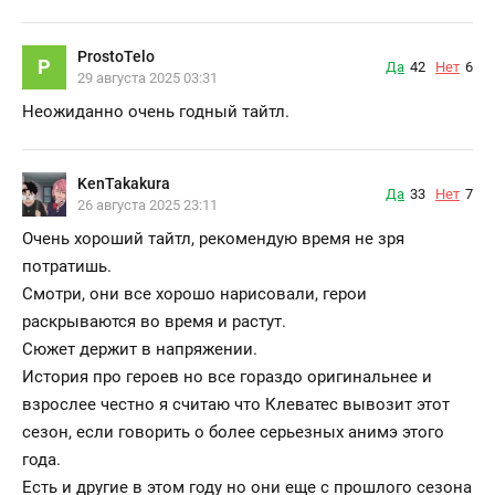
ProstoTelo
P
Да
42
Нет
6
29 августа 2025 03:31
Неожиданно очень годный тайтл.
KenTakakura
Да
33
Нет
7
26 августа 2025 23:11
Очень хороший тайтл, рекомендую время не зря
потратишь.
Смотри, они все хорошо нарисовали, герои
раскрываются во время и растут.
Сюжет держит в напряжении.
История про героев но все гораздо оригинальнее и
взрослее честно я считаю что Клеватес вывозит этот
сезон, если говорить о более серьезных анимэ этого
года.
Есть и другие в этом году но они еще с прошлого сезона