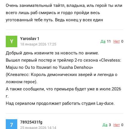
Очень занимательный тайтл, владыка, иль герой ты или
всего лишь раб смирись и гордо пройди весь
уготованный тебе путь. Ведь конец у всех един
Yaroslav 1
Y
Да
11
Нет
0
18 января 2026 17:25
Добрый день извините за новость по аниме.
Вышел первый постер и трейлер 2-го сезона «Clevatess:
Majuu no Ou to Itsuwari no Yuusha Denshou»
(Клеватесс: Король демонических зверей и легенда о
ложном герое).
А также сообщили, что премьера будет уже в июле.2026
г.
Над сериалом продолжает работать студия Lay-duce.
78925431fg
7
Да
3
Нет
0
25 января 2026 14:14