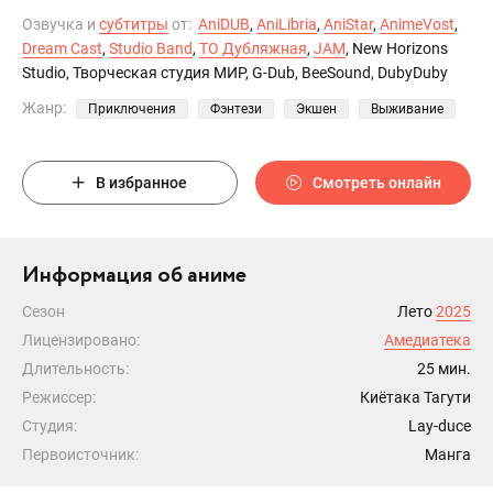
Озвучка и
субтитры
от:
AniDUB
,
AniLibria
,
AniStar
,
AnimeVost
,
Dream Cast
,
Studio Band
,
ТО Дубляжная
,
JAM
, New Horizons
Studio, Творческая студия МИР, G-Dub, BeeSound, DubyDuby
Жанр:
Приключения
Фэнтези
Экшен
Выживание
В избранное
Смотреть онлайн
Информация об аниме
Сезон
Лето
2025
Лицензировано:
Амедиатека
Длительность:
25 мин.
Режиссер:
Киётака Тагути
Студия:
Lay-duce
Первоисточник:
Манга