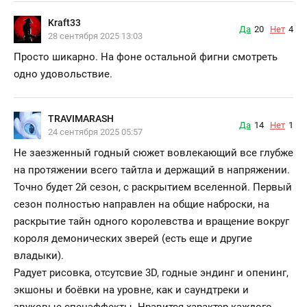
Kraft33
Да
20
Нет
4
28 сентября 2025 13:03
Просто шикарно. На фоне остальной фигни смотреть
одно удовольствие.
TRAVIMARASH
Да
14
Нет
1
24 сентября 2025 05:57
Не заезженный годный сюжет вовлекающий все глубже
на протяжении всего тайтла и держащий в напряжении.
Точно будет 2й сезон, с раскрытием вселенной. Первый
сезон полностью направлен на общие наброски, на
раскрытие тайн одного королевства и вращение вокруг
короля демонических зверей (есть еще и другие
владыки).
Радует рисовка, отсутсвие 3D, годные эндинг и опенинг,
экшоны и боёвки на уровне, как и саундтреки и
звуковые спецэффекты. Нравится характер каждого