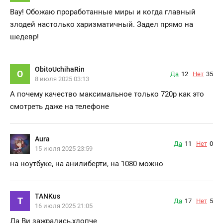
Вау! Обожаю проработанные миры и когда главный
злодей настолько харизматичный. Задел прямо на
шедевр!
ObitoUchihaRin
O
Да
12
Нет
35
8 июля 2025 03:13
А почему качество максимальное только 720p как это
смотреть даже на телефоне
Aura
Да
11
Нет
0
15 июля 2025 23:59
на ноутбуке, на анилиберти, на 1080 можно
TANKus
T
Да
17
Нет
5
16 июля 2025 21:05
Да Ви зажрались,хлопче