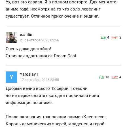
Ух, вот это сериал. Я в полном восторге. Для меня это
аниме года, несмотря на то что соло левелинг
существует. Отличное приключение и эндинг.
e.a.ilin
Да
4
Нет
2
21 сентября 2025 02:56
Очень даже достойно!
Отличная адаптация от Dream Cast.
Yaroslav 1
Y
Да
13
Нет
4
17 сентября 2025 23:55
Добрый вечир всього 12 серий 1 сезони
но не пережывайте сьогодни появилася нова
информация по аниме.
После окончания трансляции аниме «Клеватесс:
Король демонических зверей, младенец и герой-