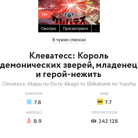
18+
Смотрю
Просмотрено
...
В чужих списках
Клеватесс: Король
демонических зверей, младенец
и герой-нежить
Clevatess: Majuu no Ou to Akago to Shikabane no Yuusha
SHIKIMORI
IMDB
7.8
7.7
ANIMEGO
ПРОСМОТРОВ
8.9
242 128