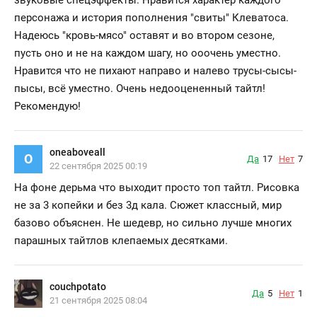
персонажа и история пополнения "свиты" Клеватоса.
Надеюсь "кровь-мясо" оставят и во втором сезоне,
пусть оно и не на каждом шагу, но ооочень уместно.
Нравится что не пихают направо и налево трусы-сысы-
пысы, всё уместно. Очень недооцененный тайтл!
Рекомендую!
oneaboveall
O
Да
17
Нет
7
22 сентября 2025 00:19
На фоне дерьма что выходит просто топ тайтл. Рисовка
не за 3 копейки и без 3д кала. Сюжет классный, мир
базово объяснен. Не шедевр, но сильно лучше многих
парашных тайтлов клепаемых десятками.
couchpotato
Да
5
Нет
1
21 сентября 2025 08:04