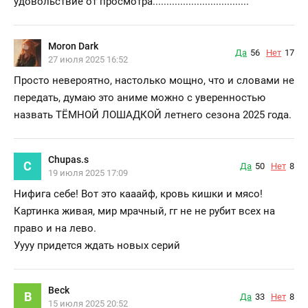
удовольствие от просмотра...................................
Moron Dark
Да
56
Нет
17
27 июля 2025 16:52
Просто невероятно, настолько мощно, что и словами не
передать, думаю это аниме можно с уверенностью
назвать ТЁМНОЙ ЛОШАДКОЙ летнего сезона 2025 года.
Chupas.s
C
Да
50
Нет
8
19 июля 2025 17:09
Нифига себе! Вот это кааайф, кровь кишки и мясо!
Картинка живая, мир мрачный, гг не не рубит всех на
право и на лево.
Уууу придется ждать новых серий
Beck
B
Да
33
Нет
8
15 июля 2025 20:52