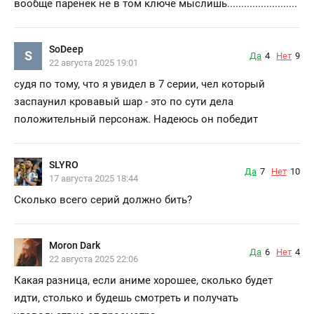
вообще паренек не в том ключе мыслишь.........................
SoDeep
S
Да
4
Нет
9
22 августа 2025 19:01
судя по тому, что я увидел в 7 серии, чел который
заспаунил кровавый шар - это по сути дела
положительный персонаж. Надеюсь он победит
SLYRO
Да
7
Нет
10
17 августа 2025 18:44
Сколько всего серий должно бить?
Moron Dark
Да
6
Нет
4
22 августа 2025 22:06
Какая разница, если аниме хорошее, сколько будет
идти, столько и будешь смотреть и получать