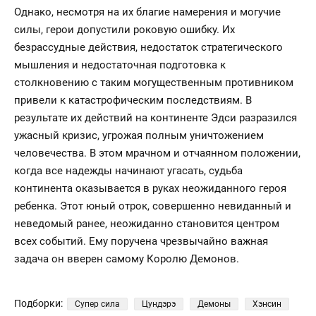
Однако, несмотря на их благие намерения и могучие
силы, герои допустили роковую ошибку. Их
безрассудные действия, недостаток стратегического
мышления и недостаточная подготовка к
столкновению с таким могущественным противником
привели к катастрофическим последствиям. В
результате их действий на континенте Эдси разразился
ужасный кризис, угрожая полным уничтожением
человечества. В этом мрачном и отчаянном положении,
когда все надежды начинают угасать, судьба
континента оказывается в руках неожиданного героя
ребенка. Этот юный отрок, совершенно невиданный и
неведомый ранее, неожиданно становится центром
всех событий. Ему поручена чрезвычайно важная
задача он вверен самому Королю Демонов.
Подборки:
Супер сила
Цундэрэ
Демоны
Хэнсин