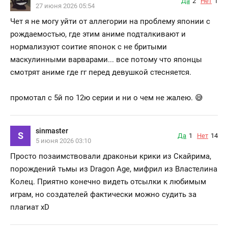
Да
2
Нет
1
27 июня 2026 05:54
Чет я не могу уйти от аллегории на проблему японии с
рождаемостью, где этим аниме подталкивают и
нормализуют соитие японок с не бритыми
маскулинными варварами... все потому что японцы
смотрят аниме где гг перед девушкой стесняется.
промотал с 5й по 12ю серии и ни о чем не жалею. 😅
sinmaster
S
Да
1
Нет
14
5 июня 2026 03:10
Просто позаимствовали драконьи крики из Скайрима,
порождений тьмы из Dragon Age, мифрил из Властелина
Колец. Приятно конечно видеть отсылки к любимым
играм, но создателей фактически можно судить за
плагиат xD