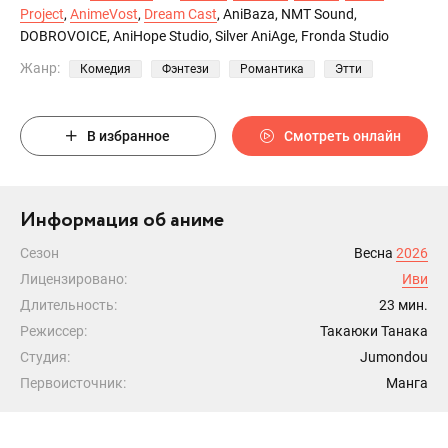
Project
,
AnimeVost
,
Dream Cast
, AniBaza, NMT Sound,
DOBROVOICE, AniHope Studio, Silver AniAge, Fronda Studio
Жанр:
Комедия
Фэнтези
Романтика
Этти
В избранное
Смотреть онлайн
Информация об аниме
Сезон
Весна
2026
Лицензировано:
Иви
Длительность:
23 мин.
Режиссер:
Такаюки Танака
Студия:
Jumondou
Первоисточник:
Манга