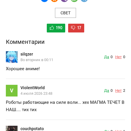
СВЕТ
190
17
Комментарии
silqzer
Да
0
Нет
0
Во вторник в 00:11
Хорошее аниме!
ViolentWorld
V
Да
0
Нет
2
4 июля 2026 23:48
Роботы работающие на силе воли... хех МАГМА ТЕЧЕТ В
НАШ.... тих тих
couchpotato