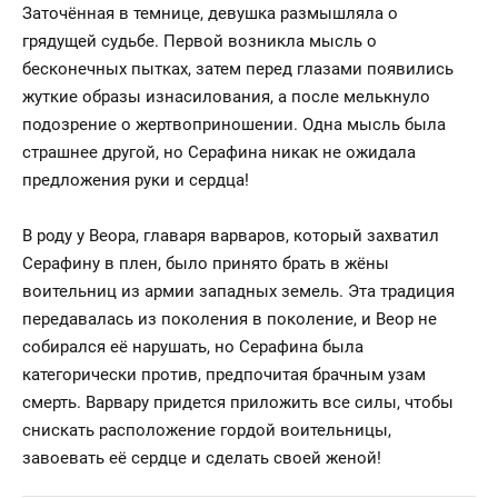
Заточённая в темнице, девушка размышляла о
грядущей судьбе. Первой возникла мысль о
бесконечных пытках, затем перед глазами появились
жуткие образы изнасилования, а после мелькнуло
подозрение о жертвоприношении. Одна мысль была
страшнее другой, но Серафина никак не ожидала
предложения руки и сердца!
В роду у Веора, главаря варваров, который захватил
Серафину в плен, было принято брать в жёны
воительниц из армии западных земель. Эта традиция
передавалась из поколения в поколение, и Веор не
собирался её нарушать, но Серафина была
категорически против, предпочитая брачным узам
смерть. Варвару придется приложить все силы, чтобы
снискать расположение гордой воительницы,
завоевать её сердце и сделать своей женой!