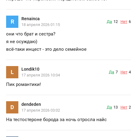
Renainca
R
Да
12
Нет
6
18 апреля 2026 01:15
они что брат и сестра?
я не осуждаю)
всё-таки инцест - это дело семейное
Londik10
L
Да
7
Нет
4
17 апреля 2026 10:04
Пик романтики!
dendeden
D
Да
13
Нет
2
17 апреля 2026 03:02
На тестостероне борода за ночь отросла найс