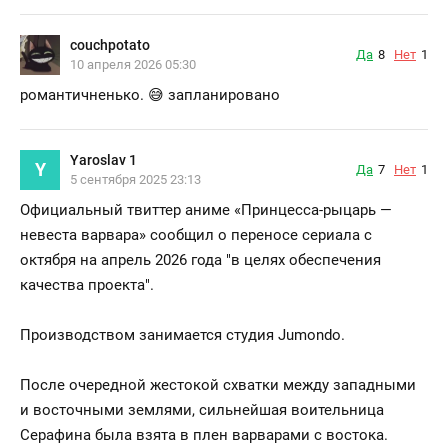
couchpotato
Да
8
Нет
1
10 апреля 2026 05:30
романтичненько. 😅 запланировано
Yaroslav 1
Y
Да
7
Нет
1
5 сентября 2025 23:13
Официальный твиттер аниме «Принцесса-рыцарь —
невеста варвара» сообщил о переносе сериала с
октября на апрель 2026 года "в целях обеспечения
качества проекта".
Производством занимается студия Jumondo.
После очередной жестокой схватки между западными
и восточными землями, сильнейшая воительница
Серафина была взята в плен варварами с востока.