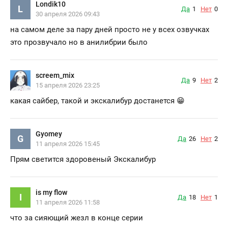
Londik10
L
Да
1
Нет
0
30 апреля 2026 09:43
на самом деле за пару дней просто не у всех озвучках
это прозвучало но в анилибрии было
screem_mix
Да
9
Нет
2
15 апреля 2026 23:25
какая сайбер, такой и экскалибур достанется 😁
Gyomey
G
Да
26
Нет
2
11 апреля 2026 15:45
Прям светится здоровеный Экскалибур
is my flow
I
Да
18
Нет
1
11 апреля 2026 11:58
что за сияющий жезл в конце серии