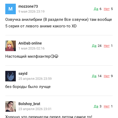
mozzone73
M
Да
6
Нет
5
9 мая 2026 23:19
Озвучка анилибрии (В разделе Все озвучки) там вообще
5 серия от левого аниме какого-то XD
AniDab online
Да
24
Нет
1
1 мая 2026 02:16
Настоящий милфхантер🧐😂
sayid
Да
14
Нет
9
25 апреля 2026 23:59
без бороды было лучще
Bolshoy_brat
Да
3
Нет
1
23 апреля 2026 23:01
Хорошо что перенесли перед летом самое то!