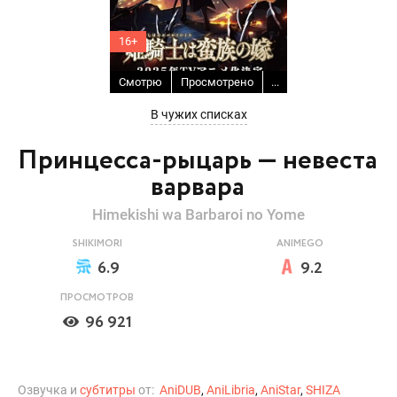
16+
Смотрю
Просмотрено
...
В чужих списках
Принцесса-рыцарь — невеста
варвара
Himekishi wa Barbaroi no Yome
SHIKIMORI
ANIMEGO
6.9
9.2
ПРОСМОТРОВ
96 921
Озвучка и
субтитры
от:
AniDUB
,
AniLibria
,
AniStar
,
SHIZA