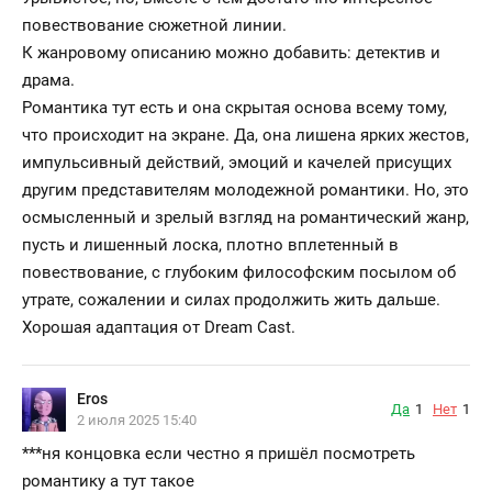
повествование сюжетной линии.
К жанровому описанию можно добавить: детектив и
драма.
Романтика тут есть и она скрытая основа всему тому,
что происходит на экране. Да, она лишена ярких жестов,
импульсивный действий, эмоций и качелей присущих
другим представителям молодежной романтики. Но, это
осмысленный и зрелый взгляд на романтический жанр,
пусть и лишенный лоска, плотно вплетенный в
повествование, с глубоким философским посылом об
утрате, сожалении и силах продолжить жить дальше.
Хорошая адаптация от Dream Cast.
Eros
Да
1
Нет
1
2 июля 2025 15:40
***
ня концовка если честно я пришёл посмотреть
романтику а тут такое