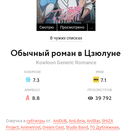
Смотрю
Просмотрено
...
В чужих списках
Обычный роман в Цзюлуне
Kowloon Generic Romance
SHIKIMORI
IMDB
7.3
7.1
ANIMEGO
ПРОСМОТРОВ
8.8
39 792
Озвучка и
субтитры
от:
AniDUB
,
AniLibria
,
AniStar
,
SHIZA
Project
,
AnimeVost
,
Dream Cast
,
Studio Band
,
ТО Дубляжная
,