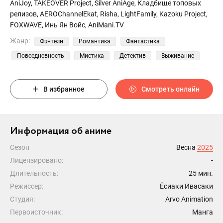
AniJoy, TAKEOVER Project, Silver AniAge, Кладбище топовых
релизов, AEROChannelEkat, Risha, LightFamily, Kazoku Project,
FOXWAVE, Инь Ян Войс, AniMani.TV
Жанр:
Фэнтези
Романтика
Фантастика
Повседневность
Мистика
Детектив
Выживание
В избранное
Смотреть онлайн
Информация об аниме
Сезон
Весна
2025
Лицензировано:
-
Длительность:
25 мин.
Режиссер:
Ёсиаки Ивасаки
Студия:
Arvo Animation
Первоисточник:
Манга