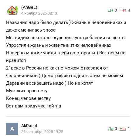
(AnGeL)
Да
0
Нет
4
4 ноября 2025 02:13
Названия надо было делать ) Жизнь в человейниках и
даже сменилась эпоха
Мы видим алкоголь - курения - употребления веществ
Упростили жизнь и живите в этих человейниках
Наверно многие увидят себя со стороны ) Вот всем не
нравится
21веке в России не как не можем отказатся от
человейников ) Демографию поднять этим не можем
Деревни воскрешать надо ) Но не хотят
Мужских прав нету
Конец человечеству
Вот вам придумка тайтла
AkRasul
A
Да
0
Нет
1
26 сентября 2025 19:25