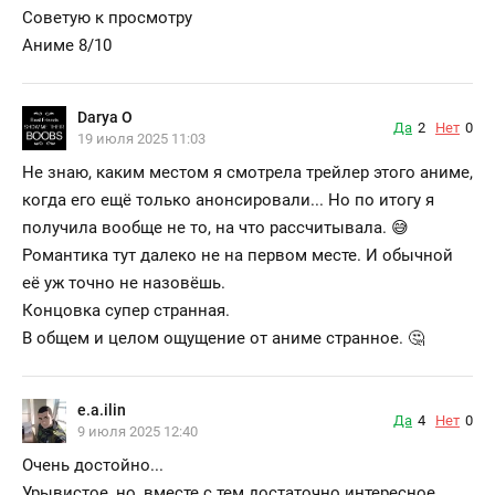
Советую к просмотру
Аниме 8/10
Darya O
Да
2
Нет
0
19 июля 2025 11:03
Не знаю, каким местом я смотрела трейлер этого аниме,
когда его ещё только анонсировали... Но по итогу я
получила вообще не то, на что рассчитывала. 😅
Романтика тут далеко не на первом месте. И обычной
её уж точно не назовёшь.
Концовка супер странная.
В общем и целом ощущение от аниме странное. 🤔
e.a.ilin
Да
4
Нет
0
9 июля 2025 12:40
Очень достойно...
Урывистое, но, вместе с тем достаточно интересное