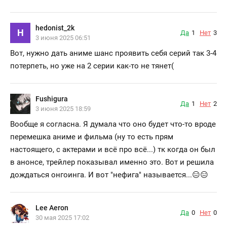
hedonist_2k
H
Да
1
Нет
3
3 июня 2025 06:51
Вот, нужно дать аниме шанс проявить себя серий так 3-4
потерпеть, но уже на 2 серии как-то не тянет(
Fushigura
Да
1
Нет
2
3 июня 2025 18:59
Вообще я согласна. Я думала что оно будет что-то вроде
перемешка аниме и фильма (ну то есть прям
настоящего, с актерами и всё про всё...) тк когда он был
в анонсе, трейлер показывал именно это. Вот и решила
дождаться онгоинга. И вот "нефига" называется...😑😑
Lee Aeron
Да
0
Нет
0
30 мая 2025 17:02