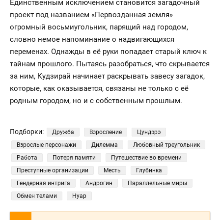
Единственным исключением становится загадочный
проект под названием «Первозданная земля»
огромный восьмиугольник, парящий над городом,
словно немое напоминание о надвигающихся
переменах. Однажды в её руки попадает старый ключ к
тайнам прошлого. Пытаясь разобраться, что скрывается
за ним, Кудзирай начинает раскрывать завесу загадок,
которые, как оказывается, связаны не только с её
родным городом, но и с собственным прошлым.
Подборки:
Дружба
Взросление
Цундэрэ
Взрослые персонажи
Дилемма
Любовный треугольник
Работа
Потеря памяти
Путешествие во времени
Преступные организации
Месть
Глубинка
Гендерная интрига
Андрогин
Параллельные миры
Обмен телами
Нуар