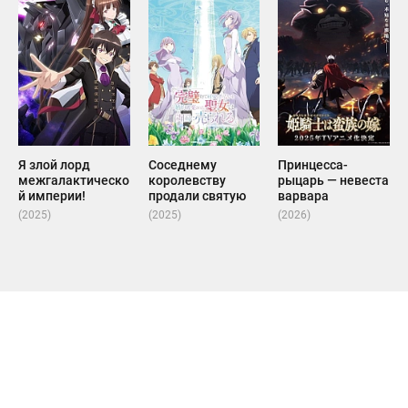
Я злой лорд
Соседнему
Принцесса-
межгалактическо
королевству
рыцарь — невеста
й империи!
продали святую
варвара
(2025)
(2025)
(2026)