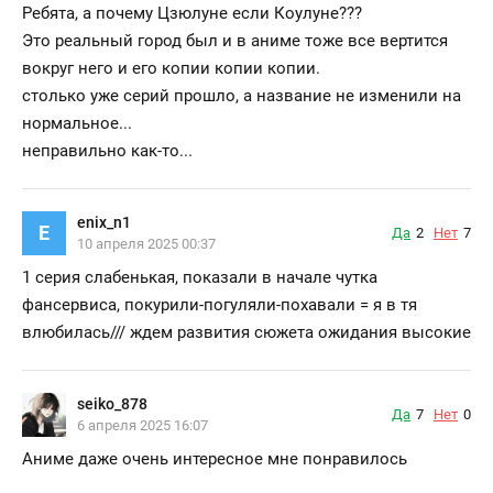
Ребята, а почему Цзюлуне если Коулуне???
Это реальный город был и в аниме тоже все вертится
вокруг него и его копии копии копии.
столько уже серий прошло, а название не изменили на
нормальное...
неправильно как-то...
enix_n1
E
Да
2
Нет
7
10 апреля 2025 00:37
1 серия слабенькая, показали в начале чутка
фансервиса, покурили-погуляли-похавали = я в тя
влюбилась/// ждем развития сюжета ожидания высокие
seiko_878
Да
7
Нет
0
6 апреля 2025 16:07
Аниме даже очень интересное мне понравилось