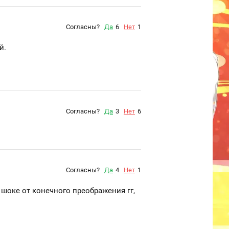
Согласны?
Да
6
Нет
1
й.
Согласны?
Да
3
Нет
6
Согласны?
Да
4
Нет
1
 шоке от конечного преображения гг,