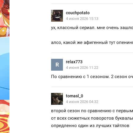
couchpotato
4 июня 2026 15:13
ух, классный сериал. мне очень зашло
алсо, какой же афигенный тут опенин
relax773
R
4 июня 2026 11:22
По сравнению с 1 сезоном. 2 сезон о
tomasl_0
4 июня 2026 04:32
второй сезон по сравнению с первым 
от всех сюжетных поворотов букваль
опредленно один из лучших тайтлов