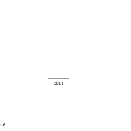
СВЕТ
ло!