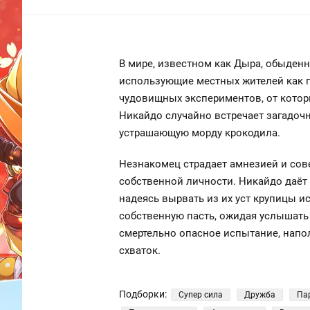
В мире, известном как Дыра, обыденн
использующие местных жителей как п
чудовищных экспериментов, от котор
Никайдо случайно встречает загадочн
устрашающую морду крокодила.
Незнакомец страдает амнезией и сов
собственной личности. Никайдо даёт 
надеясь вырвать из их уст крупицы 
собственную пасть, ожидая услышать 
смертельно опасное испытание, напо
схваток.
Подборки:
Супер сила
Дружба
Па