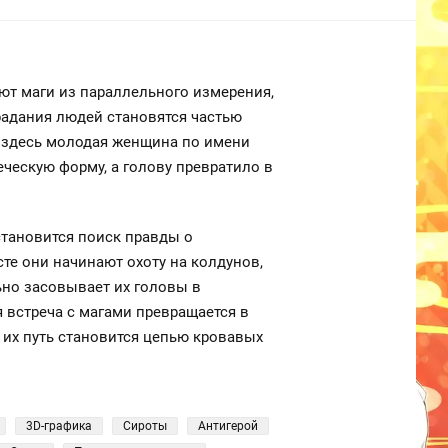
ют маги из параллельного измерения,
радания людей становятся частью
о здесь молодая женщина по имени
еческую форму, а голову превратило в
тановится поиск правды о
те они начинают охоту на колдунов,
ьно засовывает их головы в
я встреча с магами превращается в
их путь становится цепью кровавых
3D-графика
Сироты
Антигерой