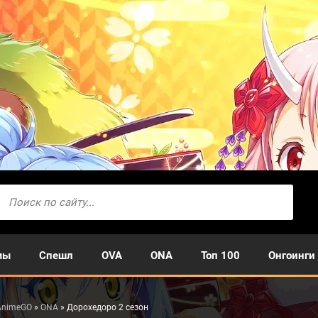
мы
Спешл
OVA
ONA
Топ 100
Онгоинги
AnimeGO
»
ONA
» Дорохедоро 2 сезон