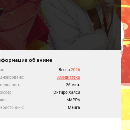
формация об аниме
он
Весна
2026
ензировано:
Амедиатека
тельность:
26 мин.
иссер:
Юитиро Хаяси
дия:
MAPPA
воисточник:
Манга