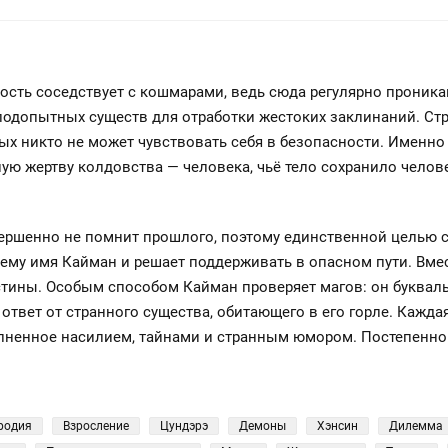
ость соседствует с кошмарами, ведь сюда регулярно проника
одопытных существ для отработки жестоких заклинаний. Ст
ых никто не может чувствовать себя в безопасности. Именн
ую жертву колдовства — человека, чьё тело сохранило челов
ершенно не помнит прошлого, поэтому единственной целью с
ему имя Кайман и решает поддерживать в опасном пути. Вмес
истины. Особым способом Кайман проверяет магов: он буквал
ответ от странного существа, обитающего в его горле. Кажда
лненное насилием, тайнами и странным юмором. Постепенно 
родия
Взросление
Цундэрэ
Демоны
Хэнсин
Дилемма