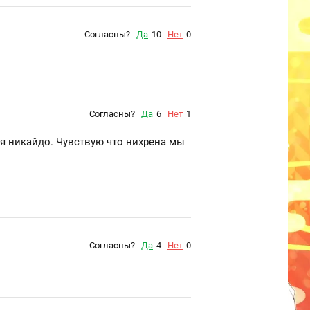
Согласны?
Да
10
Нет
0
Согласны?
Да
6
Нет
1
ия никайдо. Чувствую что нихрена мы
Согласны?
Да
4
Нет
0