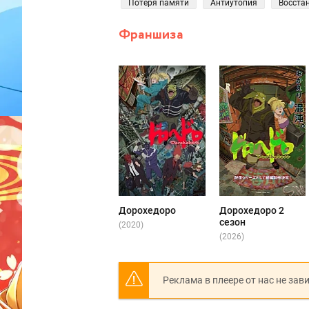
Потеря памяти
Антиутопия
Восста
Франшиза
Дорохедоро
Дорохедоро 2
сезон
(2020)
(2026)
Реклама в плеере от нас не зав