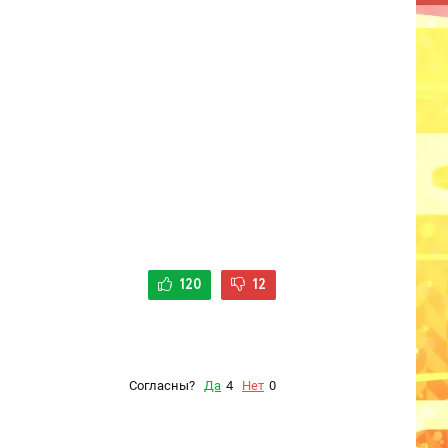
120
12
Согласны?
Да
4
Нет
0