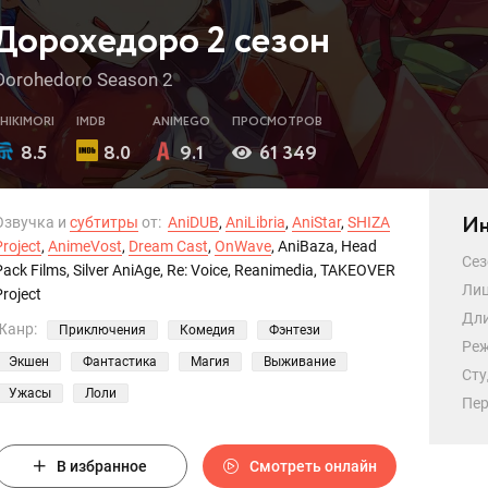
Дорохедоро 2 сезон
Dorohedoro Season 2
SHIKIMORI
IMDB
ANIMEGO
ПРОСМОТРОВ
8.5
8.0
9.1
61 349
Ин
Озвучка и
субтитры
от:
AniDUB
,
AniLibria
,
AniStar
,
SHIZA
Project
,
AnimeVost
,
Dream Cast
,
OnWave
, AniBaza, Head
Сез
Pack Films, Silver AniAge, Re: Voice, Reanimedia, TAKEOVER
Лиц
Project
Дли
Жанр:
Приключения
Комедия
Фэнтези
Реж
Экшен
Фантастика
Магия
Выживание
Сту
Ужасы
Лоли
Пер
В избранное
Смотреть онлайн