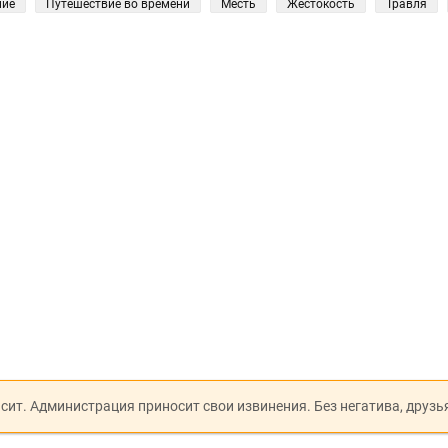
ние
Путешествие во времени
Месть
Жестокость
Травля
исит. Администрация приносит свои извинения. Без негатива, друзь