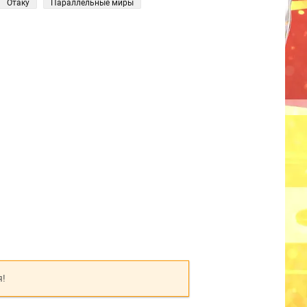
Отаку
Параллельные миры
я!