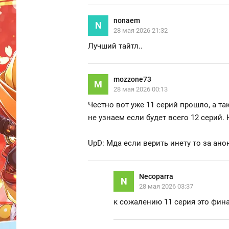
nonaem
N
28 мая 2026 21:32
Лучший тайтл..
mozzone73
M
28 мая 2026 00:13
Честно вот уже 11 серий прошло, а т
не узнаем если будет всего 12 серий.
UpD: Мда если верить инету то за ан
Necoparra
N
28 мая 2026 03:37
к сожалению 11 серия это фина