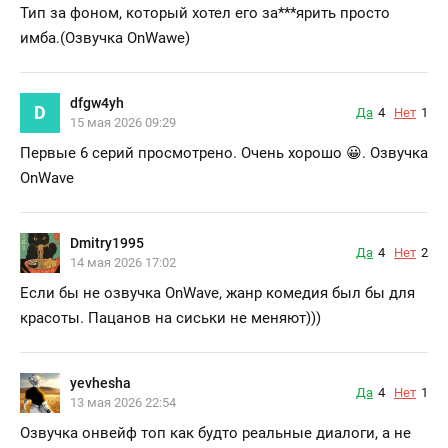
Тип за фоном, который хотел его за***ярить просто
имба.(Озвучка OnWawe)
dfgw4yh
D
Да
4
Нет
1
15 мая 2026 09:29
Первые 6 серий просмотрено. Очень хорошо 😀. Озвучка
OnWave
Dmitry1995
Да
4
Нет
2
14 мая 2026 17:02
Если бы не озвучка OnWave, жанр комедия был бы для
красоты. Пацанов на сиськи не меняют)))
yevhesha
Да
4
Нет
1
13 мая 2026 22:54
Озвучка онвейф топ как будто реальные диалоги, а не