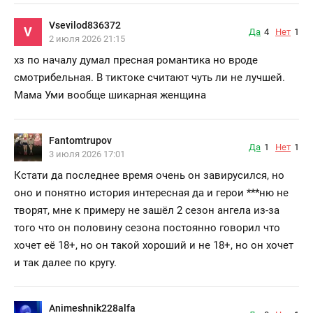
Vsevilod836372
V
Да
4
Нет
1
2 июля 2026 21:15
хз по началу думал пресная романтика но вроде
смотрибельная. В тиктоке считают чуть ли не лучшей.
Мама Уми вообще шикарная женщина
Fantomtrupov
Да
1
Нет
1
3 июля 2026 17:01
Кстати да последнее время очень он завирусился, но
оно и понятно история интересная да и герои
***
ню не
творят, мне к примеру не зашёл 2 сезон ангела из-за
того что он половину сезона постоянно говорил что
хочет её 18+, но он такой хороший и не 18+, но он хочет
и так далее по кругу.
Animeshnik228alfa