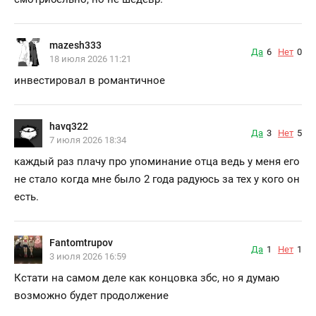
mazesh333
Да
6
Нет
0
18 июля 2026 11:21
инвестировал в романтичное
havq322
Да
3
Нет
5
7 июля 2026 18:34
каждый раз плачу про упоминание отца ведь у меня его
не стало когда мне было 2 года радуюсь за тех у кого он
есть.
Fantomtrupov
Да
1
Нет
1
3 июля 2026 16:59
Кстати на самом деле как концовка збс, но я думаю
возможно будет продолжение