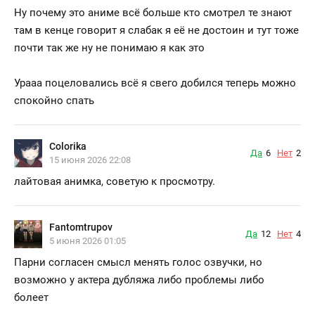
Ну почему это аниме всё больше кто смотрел те знают
там в кенце говорит я слабак я её не достоин и тут тоже
почти так же ну не понимаю я как это
Урааа поцеловались всё я свего добился теперь можно
спокойно спать
Colorika
Да
6
Нет
2
15 июня 2026 22:08
лайтовая анимка, советую к просмотру.
Fantomtrupov
Да
12
Нет
4
5 июня 2026 01:05
Парни согласен смысл менять голос озвучки, но
возможно у актера дубляжа либо проблемы либо
болеет