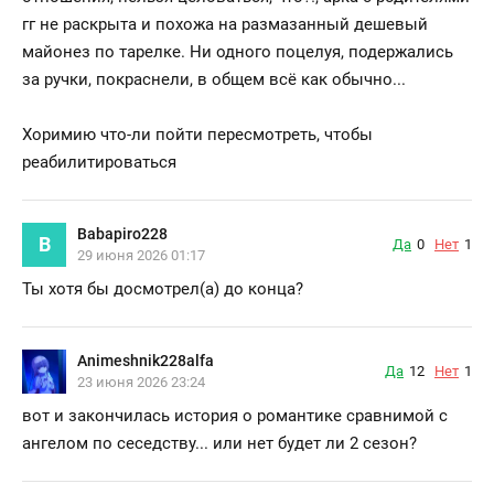
гг не раскрыта и похожа на размазанный дешевый
майонез по тарелке. Ни одного поцелуя, подержались
за ручки, покраснели, в общем всё как обычно...
Хоримию что-ли пойти пересмотреть, чтобы
реабилитироваться
Babapiro228
B
Да
0
Нет
1
29 июня 2026 01:17
Ты хотя бы досмотрел(а) до конца?
Animeshnik228alfa
Да
12
Нет
1
23 июня 2026 23:24
вот и закончилась история о романтике сравнимой с
ангелом по сеседству... или нет будет ли 2 сезон?