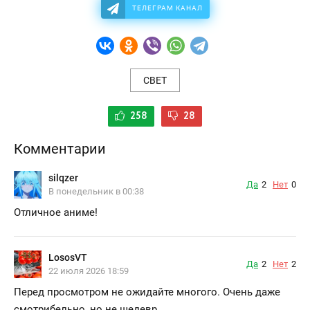
ТЕЛЕГРАМ КАНАЛ
СВЕТ
258
28
Комментарии
silqzer
Да
2
Нет
0
В понедельник в 00:38
Отличное аниме!
LososVT
Да
2
Нет
2
22 июля 2026 18:59
Перед просмотром не ожидайте многого. Очень даже
смотрибельно, но не шедевр.