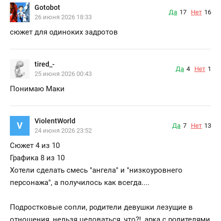
Gotobot
Да
17
Нет
16
26 июня 2026 18:33
сюжет для одиноких задротов
tired_-
Да
4
Нет
1
25 июня 2026 00:43
Понимаю Маки
ViolentWorld
V
Да
7
Нет
13
24 июня 2026 23:52
Сюжет 4 из 10
Графика 8 из 10
Хотели сделать смесь "ангела" и "низкоуровнего
персонажа", а получилось как всегда....
Подростковые сопли, родители девушки лезущие в
отношения, нельзя целоваться, что?!, арка с родителями