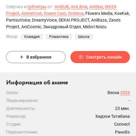
Озвучка и
субтитры
от:
AniDUB
,
AniLibria
,
AniStar
,
SHIZA
Project
,
AnimeVost
,
Dream Cast
,
OnWave
, Flowers Media, KoeKak,
PantsuVoice, DreamyVoice, SEKAI PROJECT, AniBaza, Zane's
Project, AniCosmic, Закадровый Отдел, Midori Noizu
Жанр:
Комедия
Романтика
Школа
В избранное
Смотреть онлайн
Информация об аниме
Сезон
Весна
2026
Лицензировано:
-
Длительность:
23 мин.
Режиссер:
Хидэки Татибана
Студия:
Connect
Первоисточник:
Ранобэ