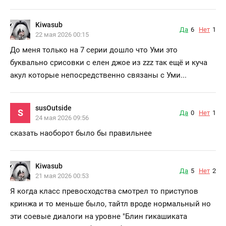
Kiwasub
Да
6
Нет
1
22 мая 2026 00:15
До меня только на 7 серии дошло что Уми это
буквально срисовки с елен джое из zzz так ещё и куча
акул которые непосредственно связаны с Уми...
susOutside
S
Да
0
Нет
1
24 мая 2026 09:56
сказать наоборот было бы правильнее
Kiwasub
Да
5
Нет
2
21 мая 2026 00:53
Я когда класс превосходства смотрел то приступов
кринжа и то меньше было, тайтл вроде нормальный но
эти соевые диалоги на уровне "Блин гикашиката