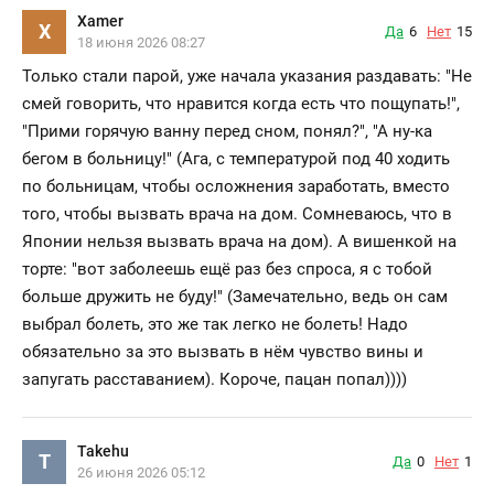
Xamer
X
Да
6
Нет
15
18 июня 2026 08:27
Только стали парой, уже начала указания раздавать: "Не
смей говорить, что нравится когда есть что пощупать!",
"Прими горячую ванну перед сном, понял?", "А ну-ка
бегом в больницу!" (Ага, с температурой под 40 ходить
по больницам, чтобы осложнения заработать, вместо
того, чтобы вызвать врача на дом. Сомневаюсь, что в
Японии нельзя вызвать врача на дом). А вишенкой на
торте: "вот заболеешь ещё раз без спроса, я с тобой
больше дружить не буду!" (Замечательно, ведь он сам
выбрал болеть, это же так легко не болеть! Надо
обязательно за это вызвать в нём чувство вины и
запугать расставанием). Короче, пацан попал))))
Takehu
T
Да
0
Нет
1
26 июня 2026 05:12