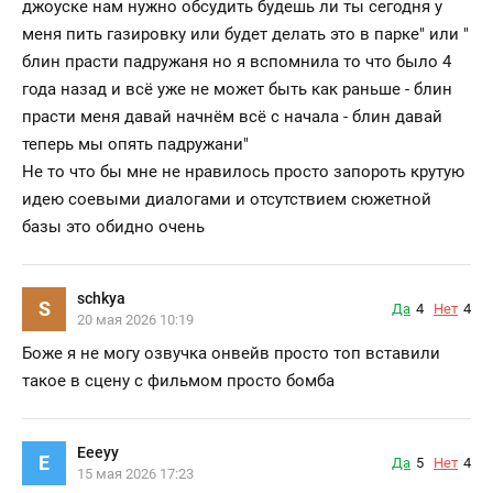
джоуске нам нужно обсудить будешь ли ты сегодня у
меня пить газировку или будет делать это в парке" или "
блин прасти падружаня но я вспомнила то что было 4
года назад и всё уже не может быть как раньше - блин
прасти меня давай начнём всё с начала - блин давай
теперь мы опять падружани"
Не то что бы мне не нравилось просто запороть крутую
идею соевыми диалогами и отсутствием сюжетной
базы это обидно очень
schkya
S
Да
4
Нет
4
20 мая 2026 10:19
Боже я не могу озвучка онвейв просто топ вставили
такое в сцену с фильмом просто бомба
Eeeyy
E
Да
5
Нет
4
15 мая 2026 17:23