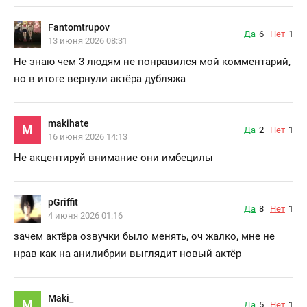
Fantomtrupov
Да
6
Нет
1
13 июня 2026 08:31
Не знаю чем 3 людям не понравился мой комментарий,
но в итоге вернули актёра дубляжа
makihate
M
Да
2
Нет
1
16 июня 2026 14:13
Не акцентируй внимание они имбецилы
pGriffit
Да
8
Нет
1
4 июня 2026 01:16
зачем актёра озвучки было менять, оч жалко, мне не
нрав как на анилибрии выглядит новый актёр
Maki_
M
Да
5
Нет
1