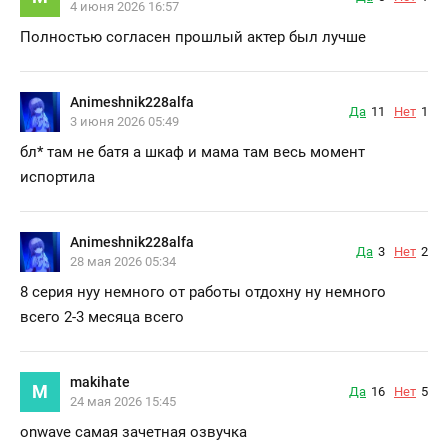
4 июня 2026 16:57
Полностью согласен прошлый актер был лучше
Animeshnik228alfa
Да
11
Нет
1
3 июня 2026 05:49
бл*
там не батя а шкаф и мама там весь момент
испортила
Animeshnik228alfa
Да
3
Нет
2
28 мая 2026 05:34
8 серия нуу немного от работы отдохну ну немного
всего 2-3 месяца всего
makihate
M
Да
16
Нет
5
24 мая 2026 15:45
onwave самая зачетная озвучка