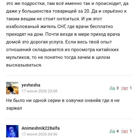
это же подростки, там всё именно так и происходит, да
даже у большенства товарищей за 20. Да и серьёзно к
таким вещам не стоит онтситься. И уж этот
изаболованый житель СНГ, где врачи бесплатно
приходят на дом. Почти везде в мире приход врача
домой это дорогая услуга. Если весь твой опыт
отношений складывается из просмотра китайских
мультиков, то не понятно тогда зачем в целом
высказываться.
yevhesha
Да
3
Нет
1
17 июня 2026 23:08
Не было ни одной серии в озвучке онвейв где я не
заржал
Animeshnik228alfa
Да
4
Нет
1
17 июня 2026 04:56