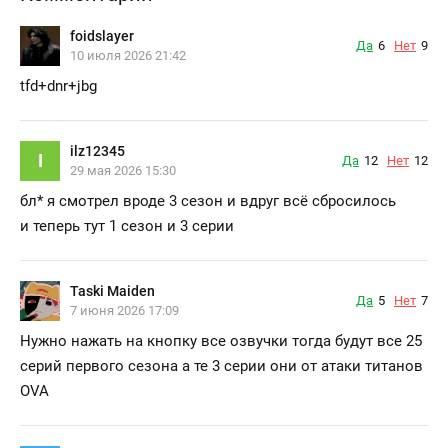
foidslayer
Да
6
Нет
9
10 июля 2026 21:42
tfd+dnr+jbg
ilz12345
I
Да
12
Нет
12
29 мая 2026 15:30
бл*
я смотрел вроде 3 сезон и вдруг всё сбросилось
и теперь тут 1 сезон и 3 серии
Taski Maiden
Да
5
Нет
7
7 июня 2026 17:09
Нужно нажать на кнопку все озвучки тогда будут все 25
серий первого сезона а те 3 серии они от атаки титанов
OVA