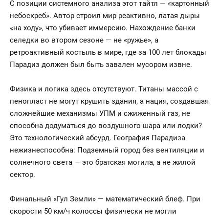
С позиции системного анализа этот тайтл — «картонный
небоскреб». Автор строил мир реактивно, латая дыры
«на ходу», что убивает иммерсию. Нахождение банки
селедки во втором сезоне — не «ружье», а
ретроактивный костыль в мире, где за 100 лет блокады
Парадиз должен был быть завален мусором извне.
Физика и логика здесь отсутствуют. Титаны массой с
пенопласт не могут крушить здания, а нация, создавшая
сложнейшие механизмы УПМ и сжиженный газ, не
способна додуматься до воздушного шара или лодки?
Это технологический абсурд. География Парадиза
нежизнеспособна: Подземный город без вентиляции и
солнечного света — это братская могила, а не жилой
сектор.
Финальный «Гул Земли» — математический блеф. При
скорости 50 км/ч колоссы физически не могли