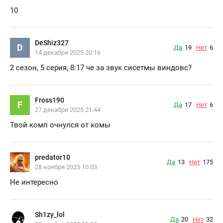
10
DeShiz327
D
Да
19
Нет
6
14 декабря 2025 20:16
2 сезон, 5 серия, 8:17 че за звук сисетмы виндовс?
Fross190
F
Да
17
Нет
6
27 декабря 2025 21:44
Твой комп очнулся от комы
predator10
Да
13
Нет
175
28 ноября 2025 10:03
Не интересно
Sh1zy_lol
Да
20
Нет
32