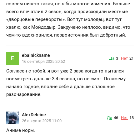
совсем ничего такая, но я бы многое изменил. Больше
всего впечатлил 2 сезон, когда происходили местные
«дворцовые перевороты». Вот тут молодец, вот тут
хвалю, как Мойдодыр. Закручено неплохо, видимо, что
чем-то вдохновился, первоисточник был добротный.
ebalnickname
E
Да
3
Нет
21
16 сентября 2025 20:52
Согласен с тобой, я вот уже 2 раза когда-то пытался
посмотреть дальше 3-4 сезона, но не смог. По-моему
начало годное, вполне себе а дальше сплошное
разочарование.
AlexDeleine
Да
46
Нет
18
26 августа 2025 11:00
Аниме норм.