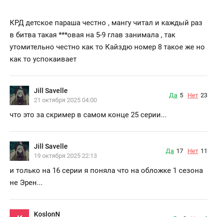
КРД детское параша честно , мангу читал и каждый раз
в битва такая
***
овая на 5-9 глав занимала , так
утомительно честно как то Кайздю номер 8 такое же но
как то успокаивает
Jill Savelle
Да
5
Нет
23
21 октября 2025 04:00
что это за скример в самом конце 25 серии...
Jill Savelle
Да
17
Нет
11
19 октября 2025 22:13
и только на 16 серии я поняла что на обложке 1 сезона
не Эрен...
KoslonN