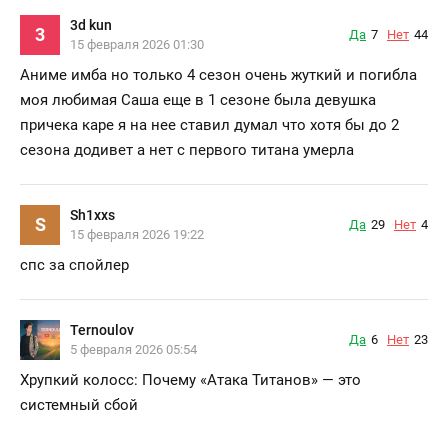
3d kun
3
Да
7
Нет
44
15 февраля 2026 01:30
Аниме имба но только 4 сезон очень жуткий и погибла
моя любимая Саша еще в 1 сезоне была девушка
причека каре я на нее ставил думал что хотя бы до 2
сезона додивет а нет с первого титана умерла
Sh1xxs
S
Да
29
Нет
4
15 февраля 2026 19:22
спс за спойлер
Ternoulov
Да
6
Нет
23
5 февраля 2026 05:54
Хрупкий колосс: Почему «Атака Титанов» — это
системный сбой