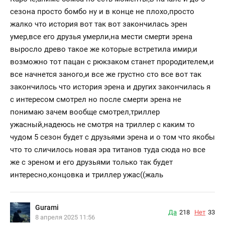
сезона просто бомбо ну и в конце не плохо,просто
жалко что история вот так вот закончилась эрен
умер,все его друзья умерли,на мести смерти эрена
выросло древо такое же которые встретила имир,и
возможно тот пацан с рюкзаком станет прородителем,и
все начнется заного,и все же грустно сто все вот так
закончилось что история эрена и других закончилась я
с интересом смотрел но после смерти эрена не
понимаю зачем вообще смотрел,триллер
ужасный,надеюсь не смотря на триллер с каким то
чудом 5 сезон будет с друзьями эрена и о том что якобы
что то сличилось новая эра титанов туда сюда но все
же с эреном и его друзьями только так будет
интересно,концовка и триллер ужас((жаль
Gurami
Да
218
Нет
33
8 апреля 2025 11:56