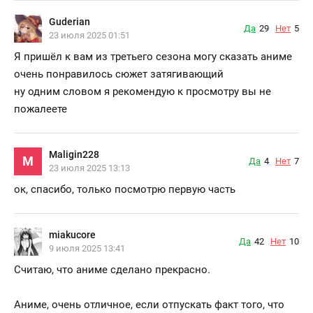
Guderian
Да
29
Нет
5
23 июля 2025 01:51
Я пришёл к вам из третьего сезона могу сказать аниме
очень понравилось сюжет затягивающий
ну одним словом я рекомендую к просмотру вы не
пожалеете
Maligin228
M
Да
4
Нет
7
23 июля 2025 13:13
ок, спасибо, только посмотрю первую часть
miakucore
Да
42
Нет
10
9 июля 2025 13:41
Считаю, что аниме сделано прекрасно.
Аниме, очень отличное, если отпускать факт того, что