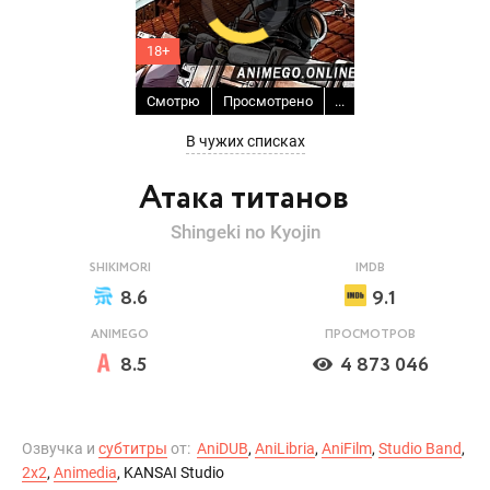
18+
Смотрю
Просмотрено
...
В чужих списках
Атака титанов
Shingeki no Kyojin
SHIKIMORI
IMDB
8.6
9.1
ANIMEGO
ПРОСМОТРОВ
8.5
4 873 046
Озвучка и
субтитры
от:
AniDUB
,
AniLibria
,
AniFilm
,
Studio Band
,
2x2
,
Animedia
, KANSAI Studio