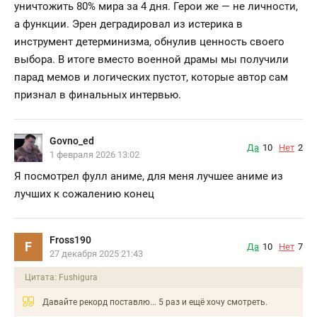
уничтожить 80% мира за 4 дня. Герои же — не личности,
а функции. Эрен деградировал из истерика в
инструмент детерминизма, обнулив ценность своего
выбора. В итоге вместо военной драмы мы получили
парад мемов и логических пустот, которые автор сам
признал в финальных интервью.
Govno_ed
Да
10
Нет
2
1 февраля 2026 13:02
Я посмотрел фулл аниме, для меня лучшее аниме из
лучших к сожалению конец
Fross190
F
Да
10
Нет
7
27 декабря 2025 21:43
Цитата: Fushigura
Давайте рекорд поставлю... 5 раз и ещё хочу смотреть.