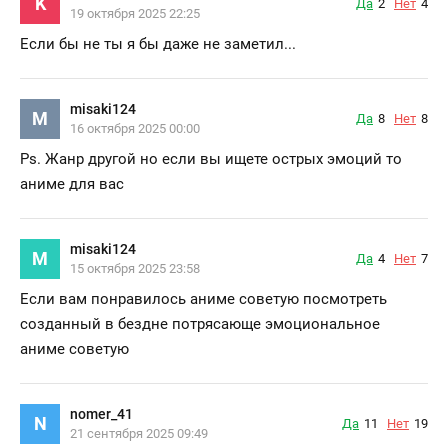
K
Да
2
Нет
4
19 октября 2025 22:25
Если бы не ты я бы даже не заметил...
misaki124
M
Да
8
Нет
8
16 октября 2025 00:00
Рs. Жанр другой но если вы ищете острых эмоций то
аниме для вас
misaki124
M
Да
4
Нет
7
15 октября 2025 23:58
Если вам понравилось аниме советую посмотреть
созданный в бездне потрясающе эмоциональное
аниме советую
nomer_41
N
Да
11
Нет
19
21 сентября 2025 09:49