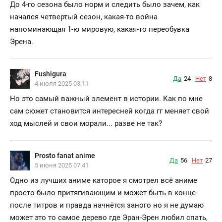
До 4-го сезона было норм и следить было зачем, как
начался четвертый сезон, какая-то война
напоминающая 1-ю мировую, какая-то переобувка
Эрена.
Fushigura
Да
24
Нет
8
4 июля 2025 03:11
Но это самый важный элемент в истории. Как по мне
сам сюжет становится интересней когда гг меняет свой
ход мыслей и свои морали... разве не так?
Prosto fanat anime
Да
56
Нет
27
5 июня 2025 07:41
Одно из лучших аниме каторое я смотрел всё аниме
просто было притягивающим и может быть в конце
после титров и правда начнётся заного но я не думаю
может это то самое дерево где Эран-Эрен любил спать,