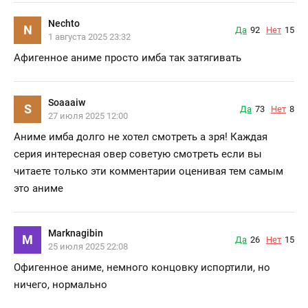
Nechto
N
Да
92
Нет
15
1 августа 2025 23:32
Афигенное аниме просто имба так затягивать
Soaaaiw
S
Да
73
Нет
8
27 июля 2025 12:00
Аниме имба долго не хотел смотреть а зря! Каждая
серия интересная овер советую смотреть если вы
читаете только эти комментарии оценивая тем самым
это аниме
Marknagibin
M
Да
26
Нет
15
25 июля 2025 22:08
Офигенное аниме, немного концовку испортили, но
ничего, нормально