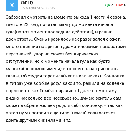
xan1ty
X
Да
4
Нет
8
15 марта 2026 06:42
Забросил смотреть на моменте выхода 1 части 4 сезона,
где то в 22 году, почитал мангу до момента начала
гула(на тот момент последние действия), и решил
досмотреть.. Очень нравилось как развивался сюжет,
много влияния на зрителя драматическими поворотами
персонажей, упор на сюжет без лирических
отступлений, но с момента начала гула как будто
мангака(не помню имени) в торопях начал рисовать
главы, мб студия торопила(маппа как никак). Концовка
в титрах уже вообще рофл какой то, решили на коленке
нарисовать как бомбят парадис xd даже по монтажу
видно насколько все несерьезно.. думаю зритель сам
может выбрать желаемую для себя концовку, + так как
автор ну уж оставил еще типо "намек" если захочет
доить другими сиквелами и тд