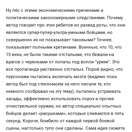
Ну пёс с этими экономическими причинами и
политическими закономерными следствиями. Почему
автор говорит про этих ребитов из развед роты, что они
являются супер-пупер-ультра-умными бойцами, но
совершенно их не показывает таковыми? Точнее,
показывает полными кретинами. Военные, что 10, что
15 века, не были такими отсталыми, что бежали на
врагов с черенками от лопаты под вопли "уряяя". Это
все пропаганда умственно отсталых. Порой видно, что
персонажи пытались включать мозги (видимо пока
автор был под стекломоем за него писали те, кто
немного соображал на эту тему), пытались устраивать
засады, эффективно использовать порох и прочее
огнестрельное оружие, но автор специально опытных
бойцов делает «ракушками», которые сливаются в пять
секунд. Короче, бомбило от каждой первой боевой
сцены, настолько тупо они сделаны. Сама идея сюжета