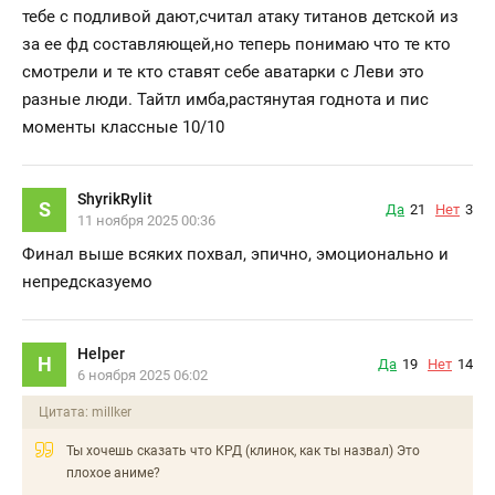
тебе с подливой дают,считал атаку титанов детской из
за ее фд составляющей,но теперь понимаю что те кто
смотрели и те кто ставят себе аватарки с Леви это
разные люди. Тайтл имба,растянутая годнота и пис
моменты классные 10/10
ShyrikRylit
S
Да
21
Нет
3
11 ноября 2025 00:36
Финал выше всяких похвал, эпично, эмоционально и
непредсказуемо
Helper
H
Да
19
Нет
14
6 ноября 2025 06:02
Цитата: millker
Ты хочешь сказать что КРД (клинок, как ты назвал) Это
плохое аниме?