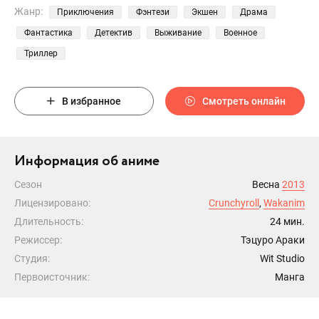
Жанр:
Приключения
Фэнтези
Экшен
Драма
Фантастика
Детектив
Выживание
Военное
Триллер
В избранное
Смотреть онлайн
Информация об аниме
Сезон
Весна
2013
Лицензировано:
Crunchyroll
,
Wakanim
Длительность:
24 мин.
Режиссер:
Тэцуро Араки
Студия:
Wit Studio
Первоисточник:
Манга