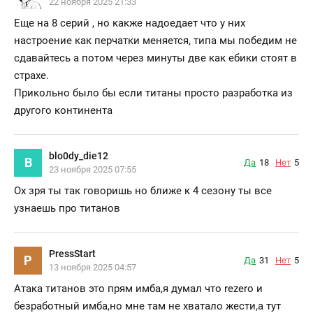
22 ноября 2025 21:33
Еще на 8 серий , но какже надоедает что у них
настроение как перчатки меняется, типа мы победим не
сдавайтесь а потом через минуты две как ебики стоят в
страхе.
Прикольно было бы если титаны просто разработка из
другого континента
blo0dy_die12
B
Да
18
Нет
5
23 ноября 2025 07:55
Ох зря ты так говоришь но ближе к 4 сезону ты все
узнаешь про титанов
PressStart
P
Да
31
Нет
5
13 ноября 2025 04:57
Атака титанов это прям имба,я думал что rezero и
безработный имба,но мне там не хватало жести,а тут