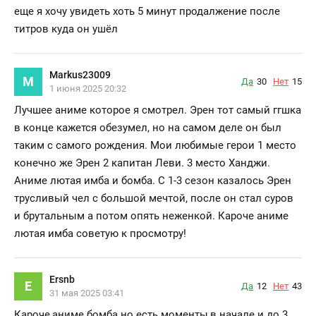
еще я хочу увидеть хоть 5 минут продалжение после
титров куда он ушёл
Markus23009
M
Да
30
Нет
15
1 июня 2025 20:32
Лучшее аниме которое я смотрел. Эрен тот самый ггшка
в конце кажется обезумел, но на самом деле он был
таким с самого рождения. Мои любимые герои 1 место
конечно же Эрен 2 капитан Леви. 3 место Ханджи.
Аниме лютая имба и бомба. С 1-3 сезон казалось Эрен
трусливый чел с большой мечтой, после он стал суров
и брутальным а потом опять неженкой. Кароче аниме
лютая имба советую к просмотру!
Ersnb
E
Да
12
Нет
43
31 мая 2025 03:41
Кароче,аниме бомба но есть моменты,в начале и до 3