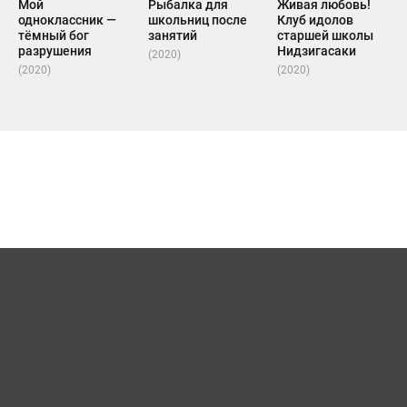
Мой
Рыбалка для
Живая любовь!
одноклассник —
школьниц после
Клуб идолов
тёмный бог
занятий
старшей школы
разрушения
Нидзигасаки
(2020)
(2020)
(2020)