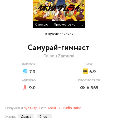
Смотрю
Просмотрено
...
В чужих списках
Самурай-гимнаст
Taisou Zamurai
SHIKIMORI
IMDB
7.3
6.9
ANIMEGO
ПРОСМОТРОВ
9.0
6 865
Озвучка и
субтитры
от:
AniDUB
,
Studio Band
Жанр:
Драма
Спорт