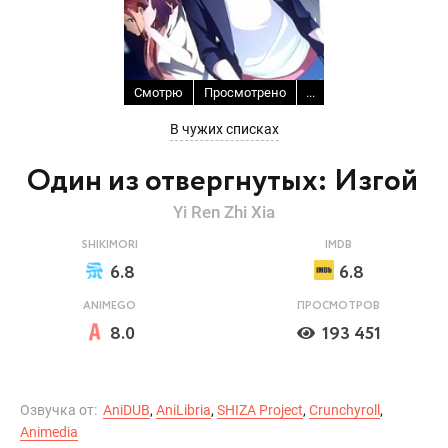
Смотрю
Просмотрено
...
В чужих списках
Один из отвергнутых: Изгой
Yi Ren Zhi Xia
SHIKIMORI
IMDB
6.8
6.8
ANIMEGO
ПРОСМОТРОВ
8.0
193 451
Озвучка от:
AniDUB
,
AniLibria
,
SHIZA Project
,
Crunchyroll
,
Animedia