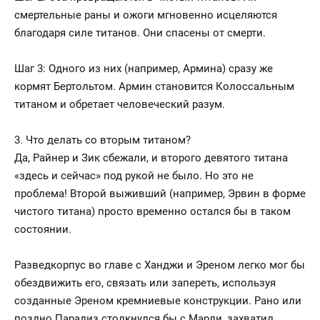
смертельные раны и ожоги мгновенно исцеляются
благодаря силе титанов. Они спасены от смерти.
Шаг 3: Одного из них (например, Армина) сразу же
кормят Бертольтом. Армин становится Колоссальным
титаном и обретает человеческий разум.
3. Что делать со вторым титаном?
Да, Райнер и Зик сбежали, и второго девятого титана
«здесь и сейчас» под рукой не было. Но это не
проблема! Второй выживший (например, Эрвин в форме
чистого титана) просто временно остался бы в таком
состоянии.
Разведкорпус во главе с Ханджи и Эреном легко мог бы
обездвижить его, связать или запереть, используя
созданные Эреном кремниевые конструкции. Рано или
поздно Парадиз столкнулся бы с Марли, захватил