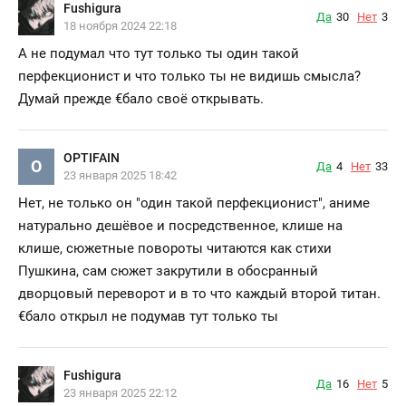
Fushigura
Да
30
Нет
3
18 ноября 2024 22:18
А не подумал что тут только ты один такой
перфекционист и что только ты не видишь смысла?
Думай прежде €бало своё открывать.
OPTIFAIN
O
Да
4
Нет
33
23 января 2025 18:42
Нет, не только он "один такой перфекционист", аниме
натурально дешёвое и посредственное, клише на
клише, сюжетные повороты читаются как стихи
Пушкина, сам сюжет закрутили в обосранный
дворцовый переворот и в то что каждый второй титан.
€бало открыл не подумав тут только ты
Fushigura
Да
16
Нет
5
23 января 2025 22:12