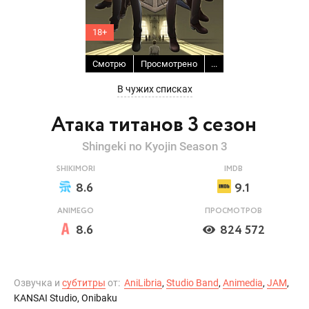
18+
Смотрю
Просмотрено
...
В чужих списках
Атака титанов 3 сезон
Shingeki no Kyojin Season 3
SHIKIMORI
IMDB
8.6
9.1
ANIMEGO
ПРОСМОТРОВ
8.6
824 572
Озвучка и
субтитры
от:
AniLibria
,
Studio Band
,
Animedia
,
JAM
,
KANSAI Studio, Onibaku