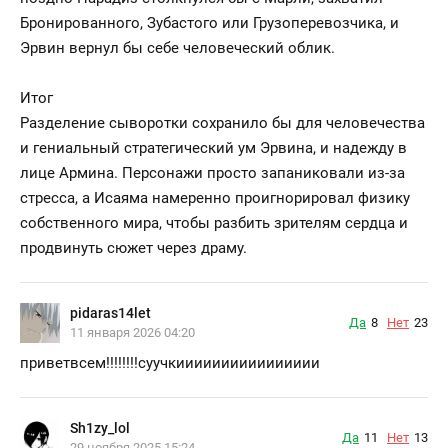
Бронированного, Зубастого или Грузоперевозчика, и
Эрвин вернул бы себе человеческий облик.
Итог
Разделение сыворотки сохранило бы для человечества
и гениальный стратегический ум Эрвина, и надежду в
лице Армина. Персонажи просто запаниковали из-за
стресса, а Исаяма намеренно проигнорировал физику
собственного мира, чтобы разбить зрителям сердца и
продвинуть сюжет через драму.
pidaras14let
Да
8
Нет
23
11 января 2026 04:20
приветвсем!!!!!!!!суучкииииииииииииииии
Sh1zy_lol
Да
11
Нет
13
29 ноября 2025 15:24