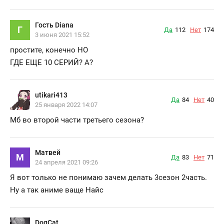
Гость Diana
Г
Да
112
Нет
174
3 июня 2021 15:52
простите, конечно НО
ГДЕ ЕЩЕ 10 СЕРИЙ? A?
utikari413
Да
84
Нет
40
25 января 2022 14:07
Мб во второй части третьего сезона?
Матвей
М
Да
83
Нет
71
24 апреля 2021 09:26
Я вот только не понимаю зачем делать 3сезон 2часть.
Ну а так аниме ваще Найс
DogCat