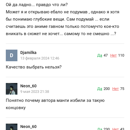
Ой да ладно... правдо что ли?
Может я и открываю ебало не подумав , однако я хотя
бы понимаю глубокие вещи. Сам подумай ... если
считаешь это аниме гавном только потомучто кое-кто
вникать в сюжет не хочет... самому то не смешно ...?
Djamilka
D
Да
47
Нет
110
13 февраля 2024 12:46
Качество выбрать нельзя?
Neon_60
Да
200
Нет
75
9 мая 2023 21:38
Понятно почему автора манги избили за такую
концовку
Neon_60
Да
230
Нет
43