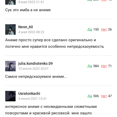
8 мая 2023 21:41
Сук это имба а не аниме
Neon_60
Да
150
Нет
26
4 мая 2023 08:23
Аниме просто супер все сделано оригинально и
логично мне нравится особенно непредсказуемость
julia.kondratenko.09
Да
584
Нет
71
10 июня 2022 20:01
Самое непредсказуемое аниме...
Usratonkachi
Да
506
Нет
47
5 июня 2021 15:41
интересное аниме с неожиданными сюжетными
поворотами и красивой рисовкой. мне зашло