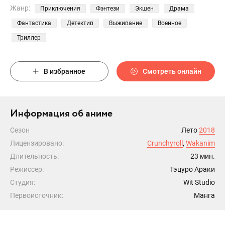
Жанр:
Приключения
Фэнтези
Экшен
Драма
Фантастика
Детектив
Выживание
Военное
Триллер
В избранное
Смотреть онлайн
Информация об аниме
Сезон
Лето
2018
Лицензировано:
Crunchyroll
,
Wakanim
Длительность:
23 мин.
Режиссер:
Тэцуро Араки
Студия:
Wit Studio
Первоисточник:
Манга