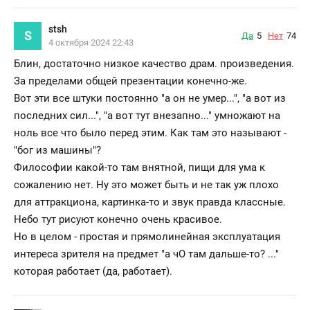
stsh
S
Да
5
Нет
74
4 октября 2024 22:43
Блин, достаточно низкое качество драм. произведения.
За пределами общей презентации конечно-же.
Вот эти все штуки постоянно "а он не умер...", "а вот из
последних сил...", "а вот тут внезапно..." умножают на
ноль все что было перед этим. Как там это называют -
"бог из машины"?
Философии какой-то там внятной, пищи для ума к
сожалению нет. Ну это может быть и не так уж плохо
для аттракциона, картинка-то и звук правда классные.
Небо тут рисуют конечно очень красивое.
Но в целом - простая и прямолинейная эксплуатация
интереса зрителя на предмет "а чО там дальше-то? ..."
которая работает (да, работает).