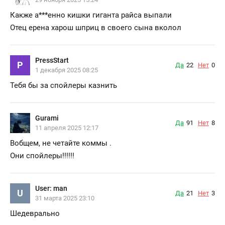
Какже а
***
енно кишки гиганта райса выпали
Отец ерена харош шприц в своего сына вколол
PressStart
P
Да
22
Нет
0
1 декабря 2025 08:25
Тебя бы за спойлеры казнить
Gurami
Да
91
Нет
8
11 апреля 2025 12:17
Вобщем, не четайте коммы .
Они спойлеры!!!!!!
User: man
U
Да
21
Нет
3
31 марта 2025 23:10
Шедеврально