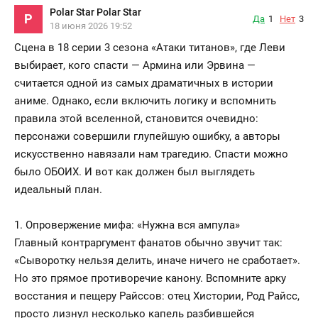
Polar Star Polar Star
P
Да
1
Нет
3
18 июня 2026 19:52
Сцена в 18 серии 3 сезона «Атаки титанов», где Леви
выбирает, кого спасти — Армина или Эрвина —
считается одной из самых драматичных в истории
аниме. Однако, если включить логику и вспомнить
правила этой вселенной, становится очевидно:
персонажи совершили глупейшую ошибку, а авторы
искусственно навязали нам трагедию. Спасти можно
было ОБОИХ. И вот как должен был выглядеть
идеальный план.
1. Опровержение мифа: «Нужна вся ампула»
Главный контраргумент фанатов обычно звучит так:
«Сыворотку нельзя делить, иначе ничего не сработает».
Но это прямое противоречие канону. Вспомните арку
восстания и пещеру Райссов: отец Хистории, Род Райсс,
просто лизнул несколько капель разбившейся