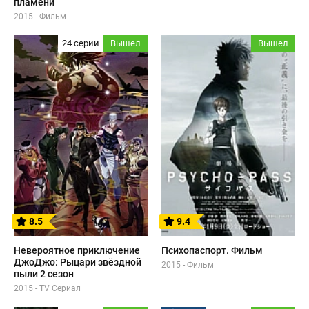
пламени
2015 - Фильм
24 серии
Вышел
Вышел
8.5
9.4
Невероятное приключение
Психопаспорт. Фильм
ДжоДжо: Рыцари звёздной
2015 - Фильм
пыли 2 сезон
2015 - TV Сериал