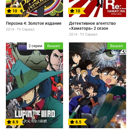
10
10
Персона 4: Золотое издание
Детективное агентство
«Хаматора» 2 сезон
2014 - TV Сериал
2014 - TV Сериал
2 серии
Вышел
Вышел
8.9
8.5