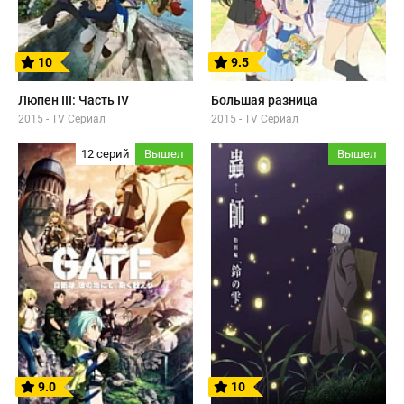
10
9.5
Люпен III: Часть IV
Большая разница
2015 - TV Сериал
2015 - TV Сериал
12 серий
Вышел
Вышел
9.0
10