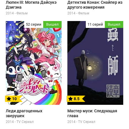
Люпен III: Могила Дайсукэ
Детектив Конан: Снайпер из
Дзигэна
другого измерения
2014 - Фильм
2014 - Фильм
52 серии
Вышел
11 серий
Вышел
10
8.5
Леди драгоценных
Мастер муси: Следующая
зверушек
глава
2014 - TV Сериал
2014 - TV Сериал