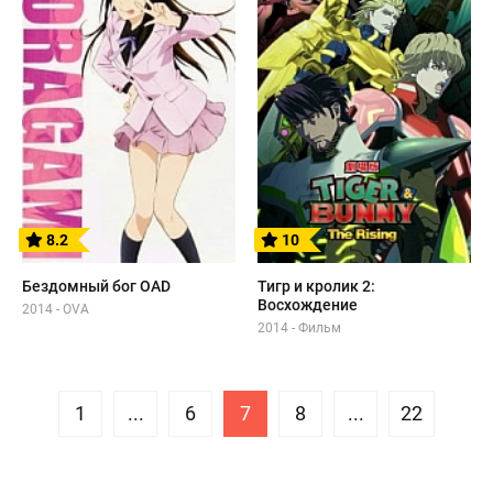
8.2
10
Бездомный бог OAD
Тигр и кролик 2:
Восхождение
2014 - OVA
2014 - Фильм
1
...
6
7
8
...
22