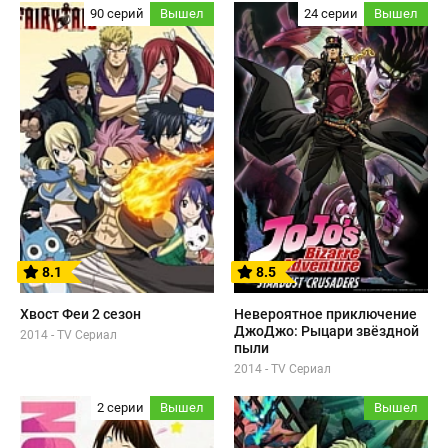
90 серий
Вышел
24 серии
Вышел
8.1
8.5
Хвост Феи 2 сезон
Невероятное приключение
ДжоДжо: Рыцари звёздной
2014 - TV Сериал
пыли
2014 - TV Сериал
2 серии
Вышел
Вышел