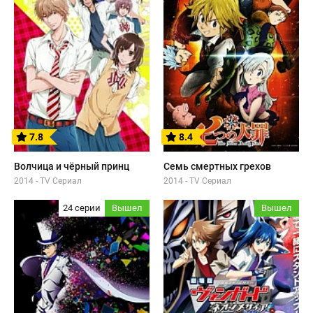
7.8
8.4
Волчица и чёрный принц
Семь смертных грехов
2014 - TV Сериал
2014 - TV Сериал
24 серии
Вышел
Вышел