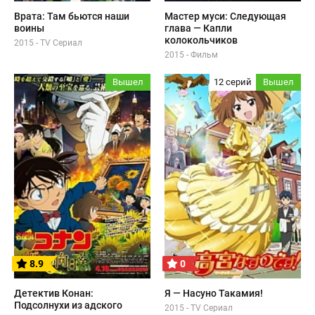
Врата: Там бьются наши
Мастер муси: Следующая
воины
глава — Капли
колокольчиков
2015 - TV Сериал
2015 - Фильм
Вышел
12 серий
Вышел
8.9
0
Детектив Конан:
Я — Насуно Такамия!
Подсолнухи из адского
2015 - TV Сериал