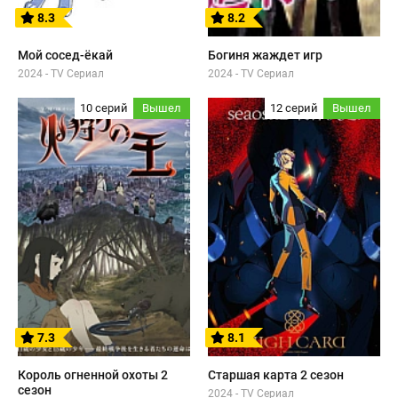
8.3
8.2
Мой сосед-ёкай
Богиня жаждет игр
2024 - TV Сериал
2024 - TV Сериал
10 серий
Вышел
12 серий
Вышел
7.3
8.1
Король огненной охоты 2
Старшая карта 2 сезон
сезон
2024 - TV Сериал