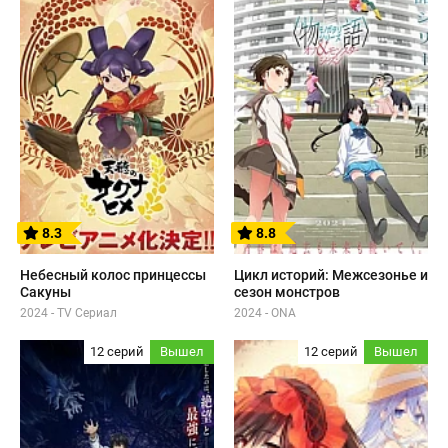
8.3
8.8
Небесный колос принцессы
Цикл историй: Межсезонье и
Сакуны
сезон монстров
2024 - TV Сериал
2024 - ONA
12 серий
Вышел
12 серий
Вышел