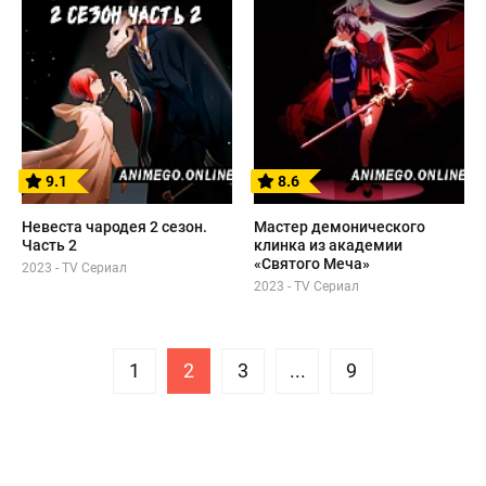
9.1
8.6
Невеста чародея 2 сезон.
Мастер демонического
Часть 2
клинка из академии
«Святого Меча»
2023 - TV Сериал
2023 - TV Сериал
1
2
3
...
9