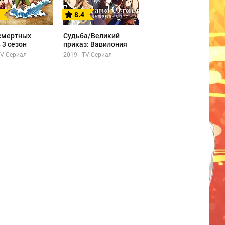
8.4
смертных
Судьба/Великий
 3 сезон
приказ: Вавилония
TV Сериал
2019 - TV Сериал