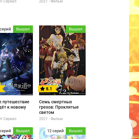
TV Сериал
2021 - Фильм
 серий
Вышел
Вышел
8.1
е путешествие
Семь смертных
дёт к новому
грехов: Проклятые
светом
TV Сериал
2021 - Фильм
 серий
Вышел
12 серий
Вышел