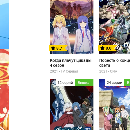
8.7
8.0
Когда плачут цикады
Повесть о конц
4 сезон
света
2021 - TV Сериал
2021 - ONA
12 серий
Вышел
24 серии
В