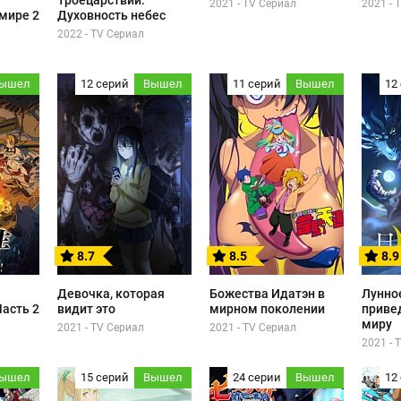
Троецарствии:
2021 - TV Сериал
2021 - 
мире 2
Духовность небес
2022 - TV Сериал
ышел
12 серий
Вышел
11 серий
Вышел
12
8.7
8.5
8.9
Девочка, которая
Божества Идатэн в
Лунно
Часть 2
видит это
мирном поколении
приве
миру
2021 - TV Сериал
2021 - TV Сериал
2021 - 
ышел
15 серий
Вышел
24 серии
Вышел
12