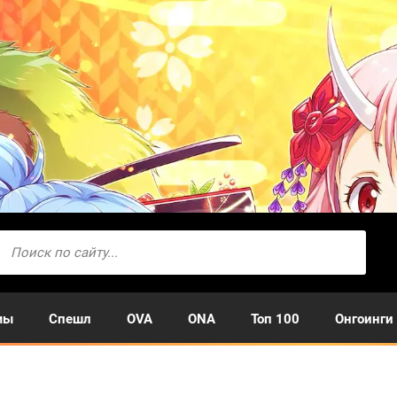
мы
Спешл
OVA
ONA
Топ 100
Онгоинги