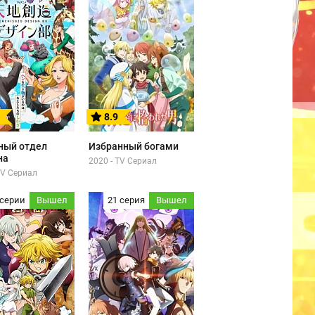
8.9
ный отдел
Избранный богами
на
2020 - TV Сериал
TV Сериал
 серии
Вышел
21 серия
Вышел