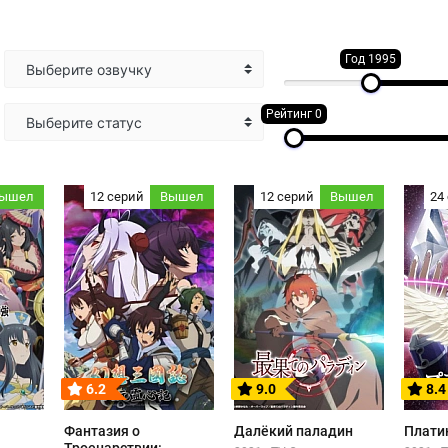
Год 1995
Выберите озвучку
Рейтинг 0
Выберите статус
ышел
12 серий
Вышел
12 серий
Вышел
24
6.2
9.0
8.4
Фантазия о
Далёкий паладин
Плати