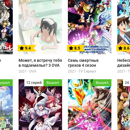
9.4
8.5
8.6
е
Может, я встречу тебя
Семь смертных
Небес
в подземелье? 3 OVA
грехов 4 сезон
дизай
2021 - OVA
2021 - TV Сериал
2021 - 
ышел
12 серий
Вышел
Вышел
24