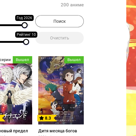
200 аниме
Год 2026
Рейтинг 10
 серии
Вышел
Вышел
8.3
новый предел
Дитя месяца богов