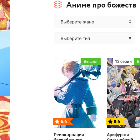
Аниме про божеств
Выберите жанр
Выберите тип
Вышел
12 серий
В
6.6
8.6
Реинкарнация
Арифурэта: