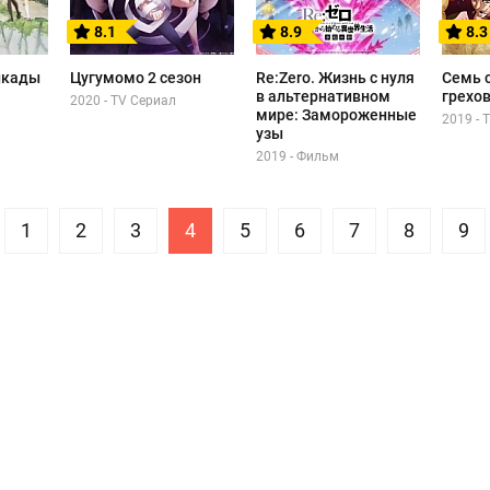
8.1
8.9
8.3
икады
Цугумомо 2 сезон
Re:Zero. Жизнь с нуля
Семь 
в альтернативном
грехов
2020 - TV Сериал
мире: Замороженные
2019 - 
узы
2019 - Фильм
1
2
3
4
5
6
7
8
9