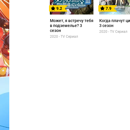
9.2
7.9
Может, я встречу тебя
Когда плачут ц
в подземелье? 3
3 сезон
сезон
2020 - TV Сериал
2020 - TV Сериал