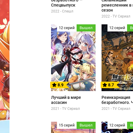
безработного —
Сильнейший
Спецвыпуск
ремесленник в 
сезон
2022 - Спешл
2022 - TV Сериал
12 серий
Вышел
12 серий
В
8.9
8.7
Лучший в мире
Реинкарнация
ассасин
безработного. 
2021 - TV Сериал
2021 - TV Сериал
15 серий
Вышел
12 серий
В