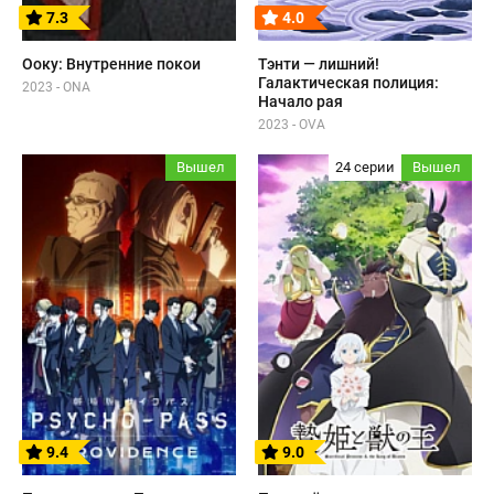
7.3
4.0
Ооку: Внутренние покои
Тэнти — лишний!
Галактическая полиция:
2023 - ONA
Начало рая
2023 - OVA
Вышел
24 серии
Вышел
9.4
9.0