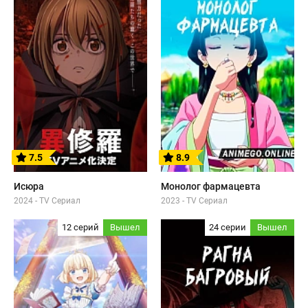
7.5
8.9
Исюра
Монолог фармацевта
2024 - TV Сериал
2023 - TV Сериал
12 серий
Вышел
24 серии
Вышел