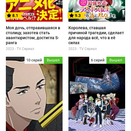
8.1
9.3
Моя дочь, отправившаяся в
Королева, ставшая
столицу, захотев стать
причиной трагедии, сделает
авантюристом, достигла S-
для народа всё, что в её
ранга
силах
2023 - TV Сериал
2023 - TV Сериал
10 серий
Вышел
6 серий
Вышел