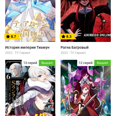
8.7
8.3
История империи Тиамун
Рагна Багровый
2023 - TV Сериал
2023 - TV Сериал
13 серий
Вышел
12 серий
Вышел