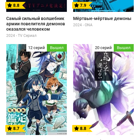
8.8
7.9
Самый сильный волшебник
Мёртвые-мёртвые демоны
армии повелителя демонов
2024 - ONA
оказался человеком
2024 - TV Сериал
12 серий
Вышел
20 серий
Вышел
8.7
8.8