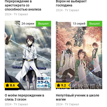
Перерождение в
Ворон не выбирает
аристократа со
господина
способностью анализа
2024 - TV Сериал
2024 - TV Сериал
24 серии
Вышел
13 серий
Вышел
8.6
9.2
О моём перерождении в
Непутёвый ученик в школе
слизь 3 сезон
магии
2024 - TV Сериал
2024 - TV Сериал