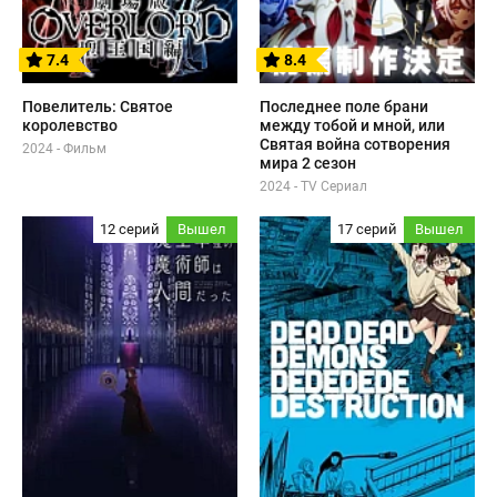
7.4
8.4
Повелитель: Святое
Последнее поле брани
королевство
между тобой и мной, или
Святая война сотворения
2024 - Фильм
мира 2 сезон
2024 - TV Сериал
12 серий
Вышел
17 серий
Вышел