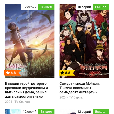
12 серий
Вышел
10 серий
Вышел
6.8
8.8
Бывший герой, которого
Самураи эпохи Мэйдзи:
прозвали неудачником и
Тысяча восемьсот
выгнали из дома, решил
семьдесят четвёртый
жить самостоятельно
2024 - TV Сериал
2024 - TV Сериал
12 серий
Вышел
12 серий
Вышел