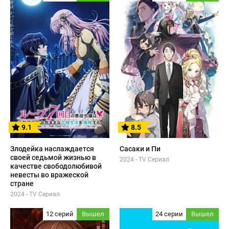
9.1
8.5
Злодейка наслаждается
Сасаки и Пи
своей седьмой жизнью в
2024 - TV Сериал
качестве свободолюбивой
невесты во вражеской
стране
2024 - TV Сериал
12 серий
Вышел
24 серии
Вышел