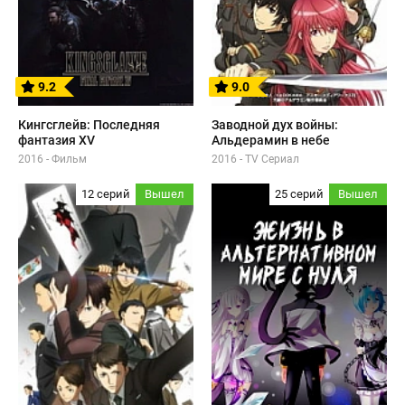
9.2
9.0
Кингсглейв: Последняя
Заводной дух войны:
фантазия XV
Альдерамин в небе
2016 - Фильм
2016 - TV Сериал
12 серий
Вышел
25 серий
Вышел