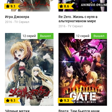
9.1
8.6
Игра Джокера
Re:Zero. Жизнь с нуля в
альтернативном мире
2016 - TV Сериал
2016 - TV Сериал
12 серий
Вышел
12 серий
Вышел
9.1
9.3
Чёрные метки
Врата: Там бьются наши