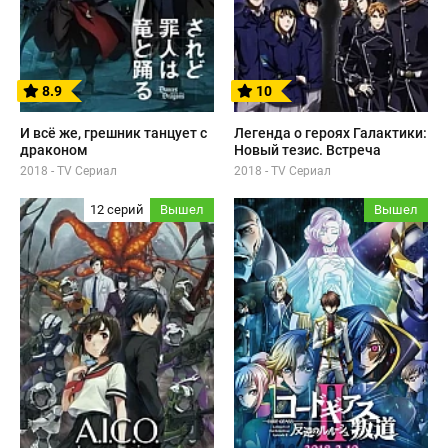
8.9
10
И всё же, грешник танцует с
Легенда о героях Галактики:
драконом
Новый тезис. Встреча
2018 - TV Сериал
2018 - TV Сериал
12 серий
Вышел
Вышел