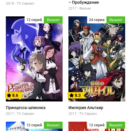
– Пробуждение
2018 - TV Сериал
2017 - Фильм
12 серий
Вышел
24 серии
Вышел
8.6
8.3
Принцесса-шпионка
Империя Альтаир
2017 - TV Сериал
2017 - TV Сериал
12 серий
Вышел
12 серий
Вышел