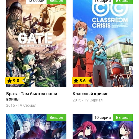
12 серий
Вышел
13 серий
Вышел
9.0
8.6
Врата: Там бьются наши
Классный кризис
воины
2015 - TV Сериал
2015 - TV Сериал
Вышел
10 серий
Вышел