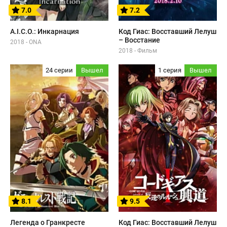
7.0
7.2
A.I.C.O.: Инкарнация
Код Гиас: Восставший Лелуш
– Восстание
2018 - ONA
2018 - Фильм
24 серии
Вышел
1 серия
Вышел
8.1
9.5
Легенда о Гранкресте
Код Гиас: Восставший Лелуш