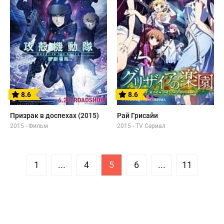
8.6
8.6
Призрак в доспехах (2015)
Рай Грисайи
2015 - Фильм
2015 - TV Сериал
1
...
4
5
6
...
11