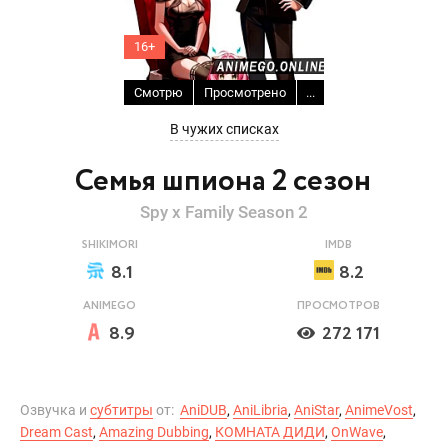
16+
Смотрю
Просмотрено
...
В чужих списках
Семья шпиона 2 сезон
Spy x Family Season 2
SHIKIMORI
IMDB
8.1
8.2
ANIMEGO
ПРОСМОТРОВ
8.9
272 171
Озвучка и
субтитры
от:
AniDUB
,
AniLibria
,
AniStar
,
AnimeVost
,
Dream Cast
,
Amazing Dubbing
,
КОМНАТА ДИДИ
,
OnWave
,