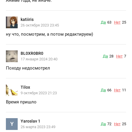
Аниме года, не иначе.
katiiris
Да
63
Нет
25
26 октября 2023 23:45
ну что, посмотрим, а потом редактируем)
BL0XR0BR0
Да
28
Нет
7
17 января 2024 20:40
Походу недосмотрел
Tilox
Да
66
Нет
11
9 октября 2023 21:23
Время пришло
Yaroslav 1
Y
Да
72
Нет
25
26 марта 2023 23:49