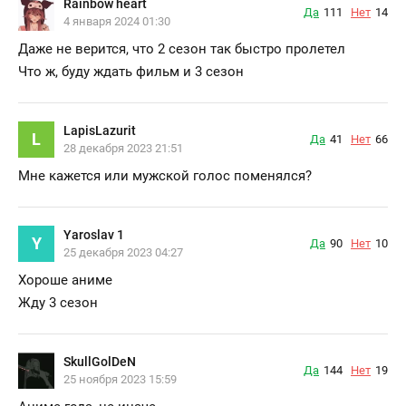
Rainbow heart
Да
111
Нет
14
4 января 2024 01:30
Даже не верится, что 2 сезон так быстро пролетел
Что ж, буду ждать фильм и 3 сезон
LapisLazurit
L
Да
41
Нет
66
28 декабря 2023 21:51
Мне кажется или мужской голос поменялся?
Yaroslav 1
Y
Да
90
Нет
10
25 декабря 2023 04:27
Хороше аниме
Жду 3 сезон
SkullGolDeN
Да
144
Нет
19
25 ноября 2023 15:59