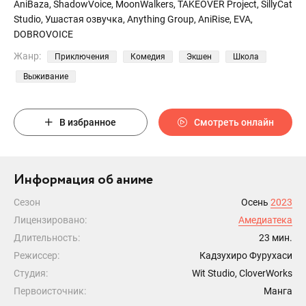
AniBaza, ShadowVoice, MoonWalkers, TAKEOVER Project, SillyCat
Studio, Ушастая озвучка, Anything Group, AniRise, EVA,
DOBROVOICE
Жанр:
Приключения
Комедия
Экшен
Школа
Выживание
В избранное
Смотреть онлайн
Информация об аниме
Сезон
Осень
2023
Лицензировано:
Амедиатека
Длительность:
23 мин.
Режиссер:
Кадзухиро Фурухаси
Студия:
Wit Studio, CloverWorks
Первоисточник:
Манга