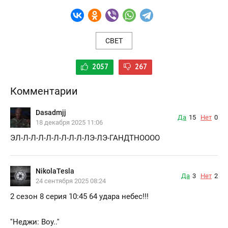
СВЕТ
2057
267
Комментарии
Dasadmjj
Да
15
Нет
0
18 декабря 2025 11:06
ЭЛ-Л-Л-Л-Л-Л-Л-Л-Л-ЛЭ-ЛЭ-ГАНДТНОООО
NikolaTesla
Да
3
Нет
2
24 сентября 2025 08:24
2 сезон 8 серия 10:45 64 удара небес!!!
''Неджи: Воу..''