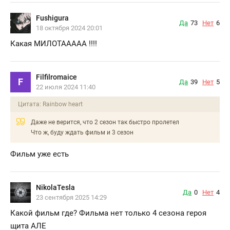
Fushigura
Да
73
Нет
6
18 октября 2024 20:01
Какая МИЛОТААААА !!!!
Filfilromaice
F
Да
39
Нет
5
22 июля 2024 11:40
Цитата: Rainbow heart
Даже не верится, что 2 сезон так быстро пролетел
Что ж, буду ждать фильм и 3 сезон
Фильм уже есть
NikolaTesla
Да
0
Нет
4
23 сентября 2025 14:29
Какой фильм где? Фильма нет только 4 сезона героя
щита АЛЕ