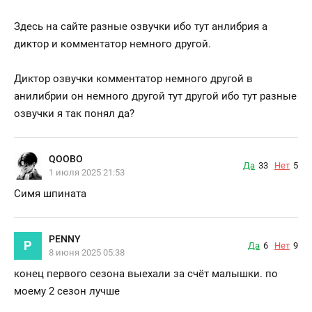
Здесь на сайте разные озвучки ибо тут анлибрия а
диктор и комментатор немного другой.
Диктор озвучки комментатор немного другой в
анилибрии он немного другой тут другой ибо тут разные
озвучки я так понял да?
QOOBO
Да
33
Нет
5
1 июля 2025 21:53
Симя шпината
PENNY
P
Да
6
Нет
9
8 июня 2025 05:38
конец первого сезона выехали за счёт малышки. по
моему 2 сезон лучше