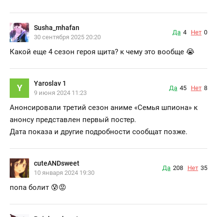
Susha_mhafan
Да
4
Нет
0
30 сентября 2025 20:20
Какой еще 4 сезон героя щита? к чему это вообще 😭
Yaroslav 1
Y
Да
45
Нет
8
9 июня 2024 11:23
Анонсировали третий сезон аниме «Семья шпиона» к
анонсу представлен первый постер.
Дата показа и другие подробности сообщат позже.
cuteANDsweet
Да
208
Нет
35
10 января 2024 19:30
попа болит 😰😡