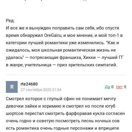
Ред:
И все же я вынужден поправить сам себя, ибо спустя
время обнаружил OreGairu, и мое мнение, и мой топ-1 в
категории лучшей романтики уже изменились. "Как и
ожидалось, моя школьная романтическая жизнь не
удалась" — потрясающая франшиза, Хикки — лучший ГГ
в жанре, учительница — приз зрительских симпатий.
rte24680
R
Да
0
Нет
0
27 сентября 2025 21:54
Смотрел которое с глупый сфин не понимает мечту
девочки зайки и хоримию я смотрел но после ютуб
шортсов перестал смотреть фарфоравая кукла согласен
очень годно и советую посмотреть песнь ночных сов
есть романтика очень годные персонажи и вприципе