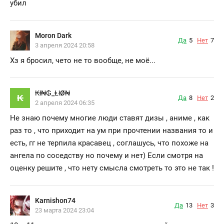
убил
Moron Dark
Да
5
Нет
7
3 апреля 2024 20:58
Хз я бросил, чето не то вообще, не моё...
₭ł₦₲_ⱠłØ₦
₭
Да
8
Нет
2
2 апреля 2024 06:35
Не знаю почему многие люди ставят дизы , аниме , как
раз то , что приходит на ум при прочтении названия то и
есть, гг не терпила красавец , соглашусь, что похоже на
ангела по соседству но почему и нет) Если смотря на
оценку решите , что нету смысла смотреть то это не так !
Karnishon74
Да
13
Нет
3
23 марта 2024 23:04