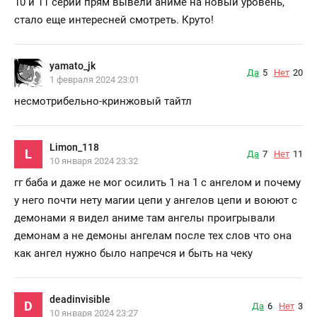
10 и 11 серии прям вывели аниме на новый уровень,
стало еще интересней смотреть. Круто!
yamato_jk
Да
5
Нет
20
1 февраля 2024 23:01
несмотрибельно-кринжовый тайтл
Limon_118
L
Да
7
Нет
11
10 января 2024 23:32
гг баба и даже не мог осилить 1 на 1 с ангелом и почему
у него почти нету магии цепи у ангелов цепи и воюют с
демонами я видел аниме там ангелы проигрывали
демонам а не демоны ангелам после тех слов что она
как ангел нужно было напречся и быть на чеку
deadinvisible
D
Да
6
Нет
3
10 января 2024 23:27