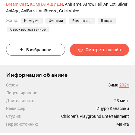
Dream Cast
,
КОМНАТА ДИДИ
, AniFame, ArrowHell, AniLot, Silver
AniAge, AniBaza, AniBreeze, GrickVoice
Жанр:
Комедия
Фэнтези
Романтика
Школа
Сверхъестественное
В избранное
Смотреть онлайн
Информация об аниме
Сезон
Зима
2024
Лицензировано:
-
Длительность:
23 мин.
Режиссер:
Ицуро Кавасаки
Студия:
Children's Playground Entertainment
Первоисточник:
Манга