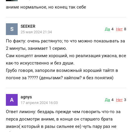
аниме нормальное, но конец так себе
SEEKER
S
Да
4
Нет
8
25 мая 2024 21:34
По факту: очень растянуто; то что можно показывать за
2 минуты, занимает 1 серию.
Сам концепт аниме хороший, но реализация ужасна, все
как-то искусственно и без души.
Грубо говоря, запороли возможный хороший тайтл в
погоне за ????? (деньгами? хайпом? я без понятия)
agnys
A
Да
4
Нет
3
17 апреля 2024 16:03
Ответ лимону: бездарь прежде чем говорить что-то за
перса досмотри аниме, в конце он старшего брата
аманэ( который в разы сильнее ее) чуть пару раз не