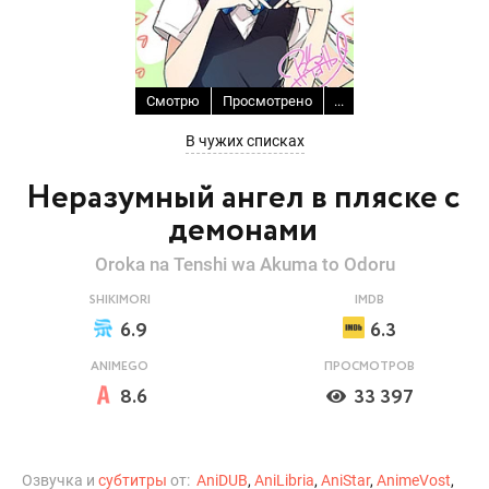
Смотрю
Просмотрено
...
В чужих списках
Неразумный ангел в пляске с
демонами
Oroka na Tenshi wa Akuma to Odoru
SHIKIMORI
IMDB
6.9
6.3
ANIMEGO
ПРОСМОТРОВ
8.6
33 397
Озвучка и
субтитры
от:
AniDUB
,
AniLibria
,
AniStar
,
AnimeVost
,