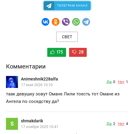
ТЕЛЕГРАМ КАНАЛ
СВЕТ
175
28
Комментарии
Animeshnik228alfa
Да
0
Нет
1
17 мая 2026 10:10
таак девушку зовут Омане Лили тоесть тот Омане из
Ангела по соседству да?
shmakdarik
S
Да
2
Нет
4
17 ноября 2025 10:41