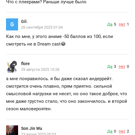
Что с плеерами? Раньше лучше было
Gil.
G
Да
5
Нет
1
26 сентября 2025 01:04
Как по мне, у этого аниме -50 баллов из 100, если
смотреть не в Dream cast😂
flore
Да
3
Нет
0
29 августа 2025 15:28
а мне понравилось. я бы даже сказал андеррейт.
смотрится очень плавно, прям приятно. сильной
смысловой нагрузки не несет, но оно такое доброе, что
мне даже грустно стало, что оно закончилось. и второй
сезон маловероятен.
Son Jin Wu
Да
0
Нет
2
23 июня 2025 05:53