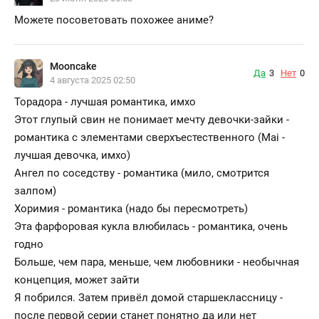
Можете посоветовать похожее аниме?
Mooncake
Да
3
Нет
0
4 августа 2025 02:50
Торадора - лучшая романтика, имхо
Этот глупый свин не понимает мечту девочки-зайки -
романтика с элементами сверхъестественного (Mai -
лучшая девочка, имхо)
Ангел по соседству - романтика (мило, смотрится
залпом)
Хоримия - романтика (надо бы пересмотреть)
Эта фарфоровая кукла влюбилась - романтика, очень
годно
Больше, чем пара, меньше, чем любовники - необычная
концепция, может зайти
Я побрился. Затем привёл домой старшеклассницу -
после первой серии станет понятно да или нет