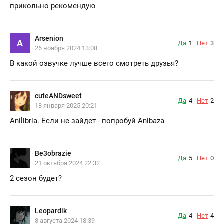
прикольно рекомендую
Arsenion
A
Да
1
Нет
3
26 ноября 2024 13:08
В какой озвучке лучше всего смотреть друзья?
cuteANDsweet
Да
4
Нет
2
18 января 2025 20:21
Аnilibria. Если не зайдет - попробуй Аnibaza
Be3obrazie
Да
5
Нет
0
21 октября 2024 22:32
2 сезон будет?
Leopardik
Да
4
Нет
4
8 августа 2024 18:39