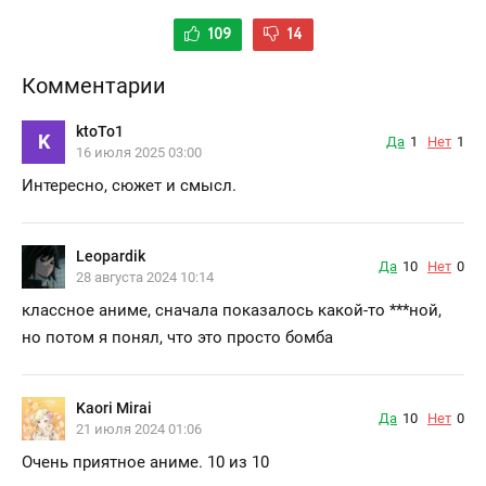
109
14
Комментарии
ktoTo1
K
Да
1
Нет
1
16 июля 2025 03:00
Интересно, сюжет и смысл.
Leopardik
Да
10
Нет
0
28 августа 2024 10:14
классное аниме, сначала показалось какой-то
***
ной,
но потом я понял, что это просто бомба
Kaori Mirai
Да
10
Нет
0
21 июля 2024 01:06
Очень приятное аниме. 10 из 10