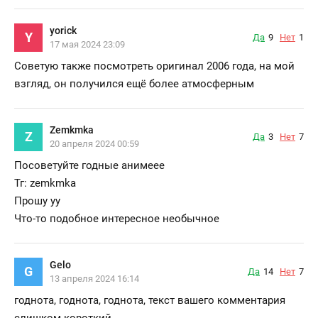
yorick
Y
Да
9
Нет
1
17 мая 2024 23:09
Советую также посмотреть оригинал 2006 года, на мой
взгляд, он получился ещё более атмосферным
Zemkmka
Z
Да
3
Нет
7
20 апреля 2024 00:59
Посоветуйте годные анимеее
Тг: zemkmka
Прошу уу
Что-то подобное интересное необычное
Gelo
G
Да
14
Нет
7
13 апреля 2024 16:14
годнота, годнота, годнота, текст вашего комментария
слишком короткий.