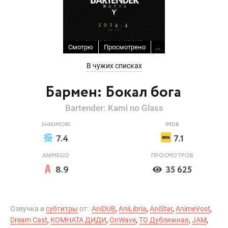
Смотрю
Просмотрено
...
В чужих списках
Бармен: Бокал бога
Bartender: Kami no Glass
SHIKIMORI
IMDB
7.4
7.1
ANIMEGO
ПРОСМОТРОВ
8.9
35 625
Озвучка и
субтитры
от:
AniDUB
,
AniLibria
,
AniStar
,
AnimeVost
,
Dream Cast
,
КОМНАТА ДИДИ
,
OnWave
,
ТО Дубляжная
,
JAM
,