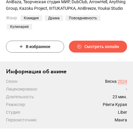
AniBaza, Творческая студия МИР, DubClub, ArrowHell, Anything
Group, Kazoku Project, IIITUKATUPKA, AniBreeze, Youkai Studio
Жанр:
Комедия
Драма
Повседневность
Кулинария
В избранное
Смотреть онлайн
Информация об аниме
Сезон
Весна
2024
Лицензировано:
-
Длительность:
23 мин.
Режиссер:
Рёити Курая
Студия:
Liber
Первоисточник:
Манга