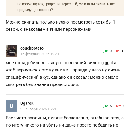
не кроме шуток, графен интересный, можно ли скипать все
предыдущие сезоны?
Можно скипать, только нужно посмотреть хотя бы 1
сезон, с знакомыми этими персонажами.
couchpotato
Да
0
Нет
0
16 февраля 2026 19:31
мне понадобилось глянуть последний видос gigguka
чтоб вернуться к этому аниме... правда у него ну очень
специфический вкус, однако он сказал: можно смело
смотреть без знания предыстории.
Ugarok
U
Да
5
Нет
7
25 января 2026 15:21
Все чисто павлины, пиздят бесконечно, выебываются, а
по итогу никого ни убить ни даже просто победить не