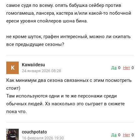
самое судя по всему. опять бабушка сейбер против
гомогамеша, лансера, кастера и/или какой-то побочной
ереси уровня спойлеров шона бина.
не кроме шуток, графен интересный, можно ли скипать
все предыдущие сезоны?
Kawaiidesu
K
Да
0
Нет
0
24 января 2026 08:28
Как минимум два сезона связанных с этим посмотреть
стоит)
Там используются одни и те же персонажи среди
обычных людей. Хз насколько это сыграет в сюжете
пока что.
couchpotato
Да
0
Нет
0
16 февраля 2026 19:30