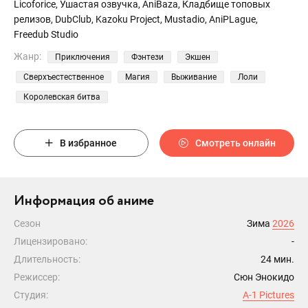
Licoforice, Ушастая озвучка, AniBaza, Кладбище топовых
релизов, DubClub, Kazoku Project, Mustadio, AniPLague,
Freedub Studio
Жанр:
Приключения
Фэнтези
Экшен
Сверхъестественное
Магия
Выживание
Лоли
Королевская битва
В избранное
Смотреть онлайн
Информация об аниме
Сезон
Зима
2026
Лицензировано:
-
Длительность:
24 мин.
Режиссер:
Сюн Энокидо
Студия:
A-1 Pictures