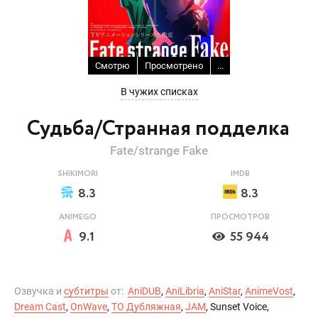
Смотрю
Просмотрено
...
В чужих списках
Судьба/Странная подделка
Fate/strange Fake
SHIKIMORI
IMDB
8.3
8.3
ANIMEGO
ПРОСМОТРОВ
9.1
55 944
Озвучка и
субтитры
от:
AniDUB
,
AniLibria
,
AniStar
,
AnimeVost
,
Dream Cast
,
OnWave
,
ТО Дубляжная
,
JAM
, Sunset Voice,