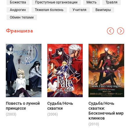
Божества
Преступные организации
Месть
Травля
Андрогин
Тяжелая болезнь
Учителя
Вампиры
Обмен телами
Франшиза
Повесть о лунной
Судьба/Ночь
Судьба/Ночь
принцессе
схватки
схватки:
Бесконечный мир
(2003)
(2006)
клинков
(2010)