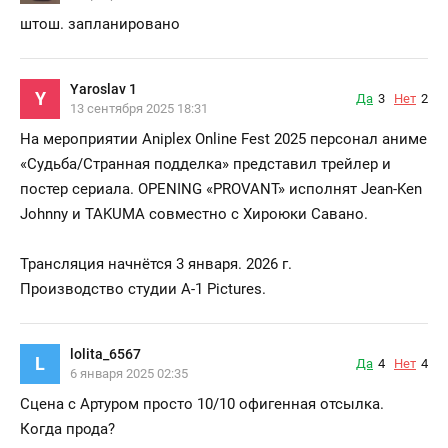
штош. запланировано
Yaroslav 1
Y
Да
3
Нет
2
13 сентября 2025 18:31
На мероприятии Aniplex Online Fest 2025 персонал аниме
«Судьба/Странная подделка» представил трейлер и
постер сериала. OPENING «PROVANT» исполнят Jean-Ken
Johnny и TAKUMA совместно с Хироюки Савано.
Трансляция начнётся 3 января. 2026 г.
Производство студии A-1 Pictures.
lolita_6567
L
Да
4
Нет
4
6 января 2025 02:35
Сцена с Артуром просто 10/10 офигенная отсылка.
Когда прода?