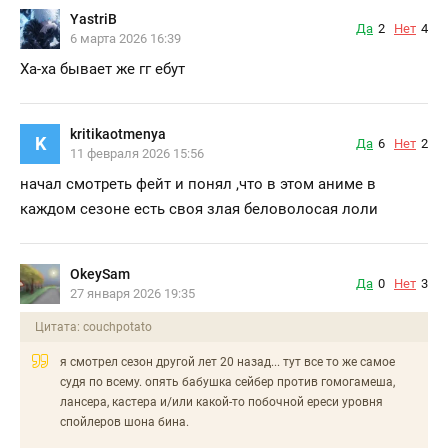
YastriB
Да
2
Нет
4
6 марта 2026 16:39
Ха-ха бывает же гг ебут
kritikaotmenya
K
Да
6
Нет
2
11 февраля 2026 15:56
начал смотреть фейт и понял ,что в этом аниме в
каждом сезоне есть своя злая беловолосая лоли
OkeySam
Да
0
Нет
3
27 января 2026 19:35
Цитата: couchpotato
я смотрел сезон другой лет 20 назад... тут все то же самое
судя по всему. опять бабушка сейбер против гомогамеша,
лансера, кастера и/или какой-то побочной ереси уровня
спойлеров шона бина.