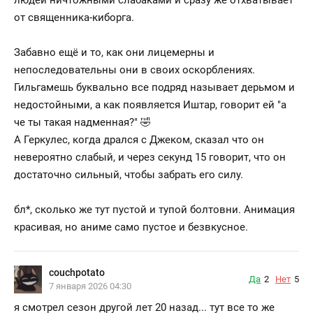
от священника-киборга.
Забавно ещё и то, как они лицемерны и
непоследовательны они в своих оскорблениях.
Гильгамешь буквально все подряд называет дерьмом и
недостойными, а как появляется Иштар, говорит ей "а
че ты такая надменная?" 🤣
А Геркулес, когда дрался с Джеком, сказал что он
невероятно слабый, и через секунд 15 говорит, что он
достаточно сильный, чтобы забрать его силу.
бл*
, сколько же тут пустой и тупой болтовни. Анимация
красивая, но аниме само пустое и безвкусное.
couchpotato
Да
2
Нет
5
7 января 2026 04:30
я смотрел сезон другой лет 20 назад... тут все то же