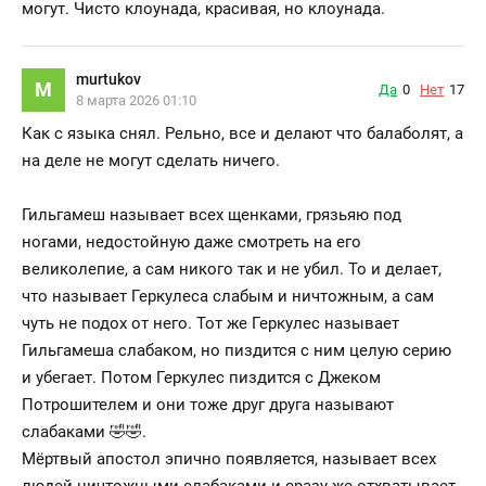
могут. Чисто клоунада, красивая, но клоунада.
murtukov
M
Да
0
Нет
17
8 марта 2026 01:10
Как с языка снял. Рельно, все и делают что балаболят, а
на деле не могут сделать ничего.
Гильгамеш называет всех щенками, грязьяю под
ногами, недостойную даже смотреть на его
великолепие, а сам никого так и не убил. То и делает,
что называет Геркулеса слабым и ничтожным, а сам
чуть не подох от него. Тот же Геркулес называет
Гильгамеша слабаком, но пиздится с ним целую серию
и убегает. Потом Геркулес пиздится с Джеком
Потрошителем и они тоже друг друга называют
слабаками 🤣🤣.
Мёртвый апостол эпично появляется, называет всех
людей ничтожными слабаками и сразу же отхватывает