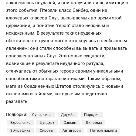
закончилась неудачей, и они получили лишь имитацию
этого события. Птеряли класс Сэйбер, один из
ключевых классов Слуг, вызываемых во время этой
церемонии, и понятие "героя" стало неясным и
искаженным. В результате таких неудачных
обстоятельств группа магов столкнулась с необычным
явлением: они стали способны вызывать и призывать
совершенно иных Слуг. Эти новые сущности,
возникшие в результате неудачного ритуала,
отличались от обычных героев своими уникальными
способностями и характеристиками. Таким образом,
маги из Соединенных Штатов столкнулись с новыми
вызовами и тайнами, которые им предстояло
разгадать.
Подборки:
Супер сила
Дружба
Пародия
Взросление
Цундэрэ
Хэнсин
Дилемма
3D-графика
Сироты
Антигерой
Потеря памяти