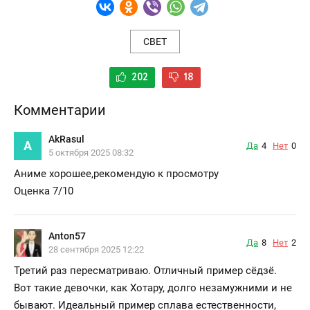
СВЕТ
202
18
Комментарии
AkRasul
A
Да
4
Нет
0
5 октября 2025 08:32
Аниме хорошее,рекомендую к просмотру
Оценка 7/10
Anton57
Да
8
Нет
2
28 сентября 2025 12:22
Третий раз пересматриваю. Отличный пример сёдзё.
Вот такие девочки, как Хотару, долго незамужними и не
бывают. Идеальный пример сплава естественности,