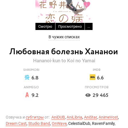
Смотрю
Просмотрено
...
В чужих списках
Любовная болезнь Хананои
Hananoi-kun to Koi no Yamai
SHIKIMORI
IMDB
6.8
6.6
ANIMEGO
ПРОСМОТРОВ
9.2
29 465
Озвучка и
субтитры
от:
AniDUB
,
AniLibria
,
AniStar
,
AnimeVost
,
Dream Cast
,
Studio Band
,
OnWave
, CelestialDub, RavenFamily,