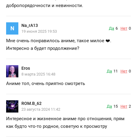
добропорядочности и невинности.
Na_rA13
N
Да
6
Нет
0
19 июня 2025 19:53
Мне очень понравилось аниме, такое милое ❤️.
Интересно а будет продолжение?
Eros
Да
11
Нет
0
8 марта 2025 16:48
Аниме топ, очень приятно смотреть
ROM.B_62
Да
15
Нет
2
23 августа 2024 11:42
Интересное и жизненное аниме про отношения, прям
как будто что-то родное, советую к просмотру