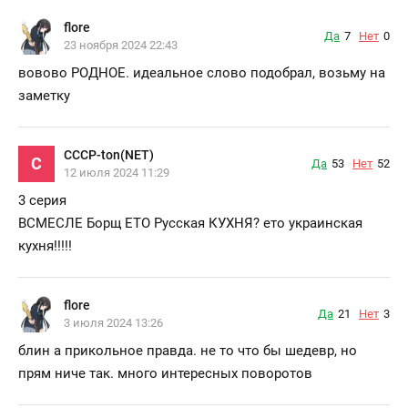
flore
Да
7
Нет
0
23 ноября 2024 22:43
вовово РОДНОЕ. идеальное слово подобрал, возьму на
заметку
CCCP-ton(NET)
C
Да
53
Нет
52
12 июля 2024 11:29
3 серия
ВСМЕСЛЕ Борщ ЕТО Русская КУХНЯ? ето украинская
кухня!!!!!
flore
Да
21
Нет
3
3 июля 2024 13:26
блин а прикольное правда. не то что бы шедевр, но
прям ниче так. много интересных поворотов