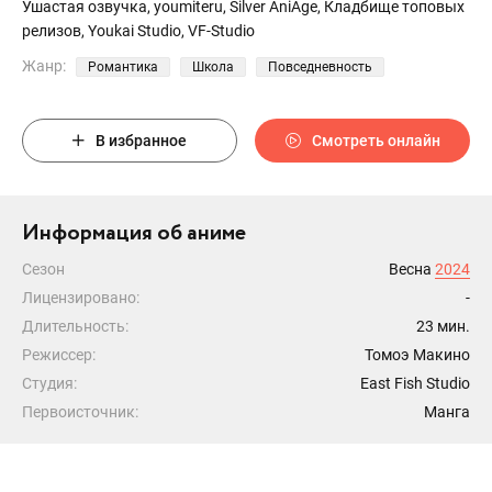
Ушастая озвучка, youmiteru, Silver AniAge, Кладбище топовых
релизов, Youkai Studio, VF-Studio
Жанр:
Романтика
Школа
Повседневность
В избранное
Смотреть онлайн
Информация об аниме
Сезон
Весна
2024
Лицензировано:
-
Длительность:
23 мин.
Режиссер:
Томоэ Макино
Студия:
East Fish Studio
Первоисточник:
Манга