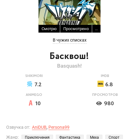
Смотрю
Просмотрено
...
В чужих списках
Басквош!
Basquash!
SHIKIMORI
IMDB
7.2
6.8
ANIMEGO
ПРОСМОТРОВ
10
980
Озвучка от:
AniDUB
,
Persona99
Жанр:
Приключения
Фантастика
Меха
Спорт