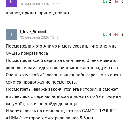
F
Да
2
Нет
0
16 февраля 2026 17:22
привет, привет, привет, привет.
I_love_Broccoli
I
Да
4
Нет
3
13 февраля 2026 15:43
Посмотрела я это Анимэ и могу сказать , что оно мне
ОЧЕНЬ понравилось !
Посмотрела все 6 серий за один день. Очень нравится
рисовка и сама идея подачи привлекает и радует глаз.
Очень хочу чтобы 2 сезон вышел побыстрее , а то очень
хочется продолжение посмотреть.
Посмотреть, чем же закончится эта история, и сможет
ли девушка с серыми волосами дожить до 99 игры или
же умрёт, так и, не дойдя до конца...
И хочу сказать на последок , что это САМОЕ ЛУЧШЕЕ
АНИМЭ, которое я смотрела за все 5-6 лет.