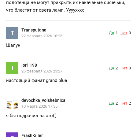
полотенца не могут прикрыть их накачаные сисечьки,
что блестят от света ламп. Уууухххх
Transputana
T
Да
1
Нет
0
22 февраля 2026 18:26
Шалун ⠀⠀⠀⠀⠀⠀
iori_198
I
Да
2
Нет
0
26 февраля 2026 23:27
настоящий фанат grand blue
devochka_volshebnica
Да
2
Нет
2
10 марта 2026 17:35
я бы подрочил на это((
FrashKiller