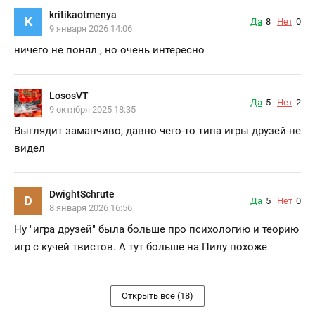
kritikaotmenya
K
Да
8
Нет
0
9 января 2026 14:06
ничего не понял , но очень интересно
LososVT
Да
5
Нет
2
9 октября 2025 18:35
Выглядит заманчиво, давно чего-то типа игры друзей не
видел
DwightSchrute
D
Да
5
Нет
0
8 января 2026 16:56
Ну "игра друзей" была больше про психологию и теорию
игр с кучей твистов. А тут больше на Пилу похоже
Открыть все (18)