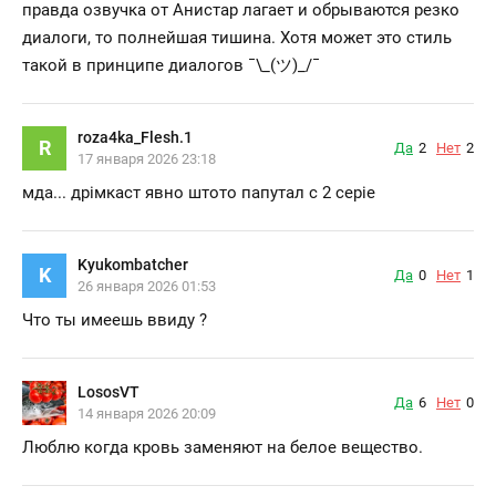
правда озвучка от Анистар лагает и обрываются резко
диалоги, то полнейшая тишина. Хотя может это стиль
такой в принципе диалогов ¯⁠\⁠_⁠(⁠ツ⁠)⁠_⁠/⁠¯
roza4ka_Flesh.1
R
Да
2
Нет
2
17 января 2026 23:18
мда... дрімкаст явно штото папутал с 2 серіе
Kyukombatcher
K
Да
0
Нет
1
26 января 2026 01:53
Что ты имеешь ввиду ?
LososVT
Да
6
Нет
0
14 января 2026 20:09
Люблю когда кровь заменяют на белое вещество.