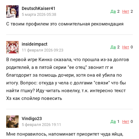
DeutschKaiser41
Да
2
Нет
2
5 марта 2026 05:38
С твоим профилем это сомнительная рекомендация
insideimpact
Да
2
Нет
0
11 февраля 2026 09:23
В первой игре Кинко сказала, что прошла из-за долгов
родителей, а в пятой серии "ее отец" звонит гг и
благодорит за помощь дочери, хотя она её убила по
итогу. Вопрос: откуда у чела с долгами "связи" что бы
найти ггшку? Иду читать новелку, т.к. интересно текст
Хз как спойлер повесить
Vindigo23
Да
1
Нет
0
5 февраля 2026 19:11
Мне понравилось, напоминает приоритет чуда яйца,