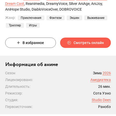
Dream Cast
, Reanimedia, DreamyVoice, Silver AniAge, AniJoy,
AniHope Studio, DiabloVoiceOver, DOBROVOICE
Жанр:
Приключения
Фэнтези
Экшен
Выживание
Триллер
Игры
В избранное
Смотреть онлайн
Информация об аниме
Сезон
Зима
2026
Лицензировано:
Амедиатека
Длительность:
26 мин.
Режиссер:
Сота Уэно
Студия:
Studio Deen
Первоисточник:
Ранобэ