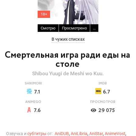
18+
Смотрю
Просмотрено
...
В чужих списках
Смертельная игра ради еды на
столе
Shibou Yuugi de Meshi wo Kuu.
SHIKIMORI
IMDB
7.1
6.7
ANIMEGO
ПРОСМОТРОВ
7.6
29 075
Озвучка и
субтитры
от:
AniDUB
,
AniLibria
,
AniStar
,
AnimeVost
,