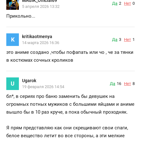
MAGIK_Official69
Да
2
Нет
0
5 апреля 2026 13:32
Прикольно...
kritikaotmenya
K
Да
3
Нет
1
14 марта 2026 16:36
это аниме создано ,чтобы пофапать или чо , че за тянки
в костюмах сочных кроликов
Ugarok
U
Да
16
Нет
8
19 февраля 2026 14:54
бл*
, в сериях про баню заменить бы девушек на
огромных потных мужиков с большими яйцами и аниме
вышло бы в 10 раз круче, а пока обычный проходняк.
Я прям представляю как они скрещивают свои спаги,
белое вещество летит во все стороны, а эти мелкие