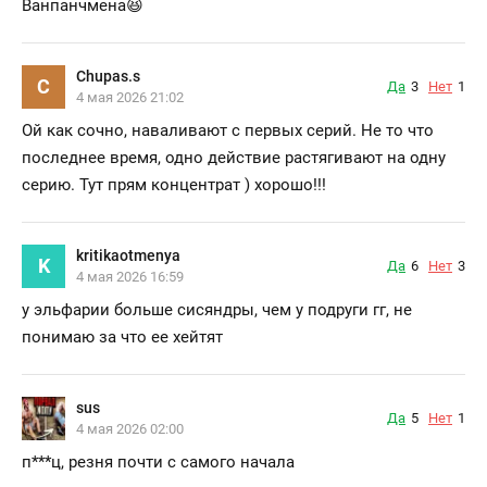
Ванпанчмена😆
Chupas.s
C
Да
3
Нет
1
4 мая 2026 21:02
Ой как сочно, наваливают с первых серий. Не то что
последнее время, одно действие растягивают на одну
серию. Тут прям концентрат ) хорошо!!!
kritikaotmenya
K
Да
6
Нет
3
4 мая 2026 16:59
у эльфарии больше сисяндры, чем у подруги гг, не
понимаю за что ее хейтят
sus
Да
5
Нет
1
4 мая 2026 02:00
п***ц
, резня почти с самого начала