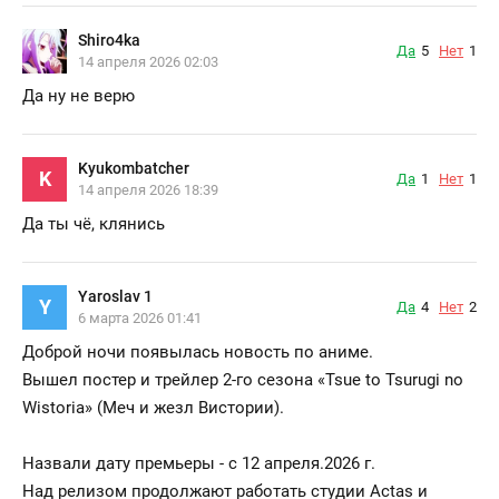
Shiro4ka
Да
5
Нет
1
14 апреля 2026 02:03
Да ну не верю
Kyukombatcher
K
Да
1
Нет
1
14 апреля 2026 18:39
Да ты чё, клянись
Yaroslav 1
Y
Да
4
Нет
2
6 марта 2026 01:41
Доброй ночи появылась новость по аниме.
Вышел постер и трейлер 2-го сезона «Tsue to Tsurugi no
Wistoria» (Меч и жезл Вистории).
Назвали дату премьеры - с 12 апреля.2026 г.
Над релизом продолжают работать студии Actas и