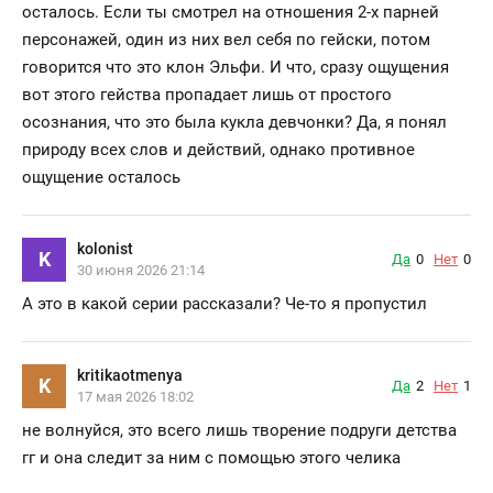
осталось. Если ты смотрел на отношения 2-х парней
персонажей, один из них вел себя по гейски, потом
говорится что это клон Эльфи. И что, сразу ощущения
вот этого гейства пропадает лишь от простого
осознания, что это была кукла девчонки? Да, я понял
природу всех слов и действий, однако противное
ощущение осталось
kolonist
K
Да
0
Нет
0
30 июня 2026 21:14
А это в какой серии рассказали? Че-то я пропустил
kritikaotmenya
K
Да
2
Нет
1
17 мая 2026 18:02
не волнуйся, это всего лишь творение подруги детства
гг и она следит за ним с помощью этого челика