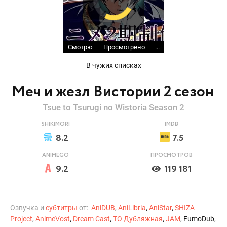
Смотрю
Просмотрено
...
В чужих списках
Меч и жезл Вистории 2 сезон
Tsue to Tsurugi no Wistoria Season 2
SHIKIMORI
IMDB
8.2
7.5
ANIMEGO
ПРОСМОТРОВ
9.2
119 181
Озвучка и
субтитры
от:
AniDUB
,
AniLibria
,
AniStar
,
SHIZA
Project
,
AnimeVost
,
Dream Cast
,
ТО Дубляжная
,
JAM
, FumoDub,