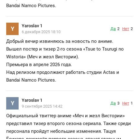
Bandai Namco Pictures.
Yaroslav 1
Y
Да
2
Нет
2
6 декабря 2025 18:10
Добрый вечир извиняюсь за новость по аниме.
Вышел постер и тизер 2-го сезона «Tsue to Tsurugi no
Wistoria» (Меч и жезл Вистории).
Премьера в апреле 2026 года.
Над релизом продолжают работать студии Actas и
Bandai Namco Pictures.
Yaroslav 1
Y
Да
3
Нет
1
9 сентября 2025 14:42
Официальный твиттер аниме «Меч и жезл Вистории»
представил тизер второго сезона сериала. Также среди
персонала пройдут небольшие изменения. Тацуя
Ёсихара, режиссёр первого сезона, станет главным