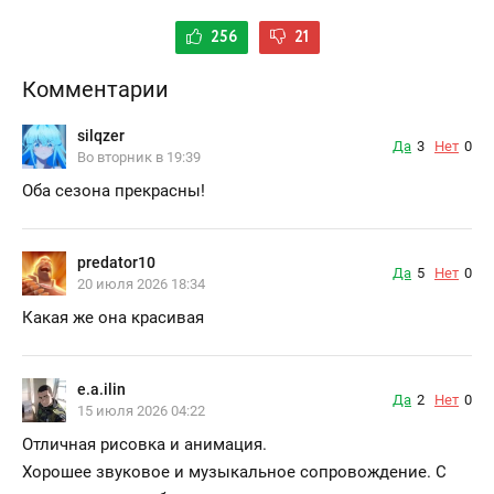
256
21
Комментарии
silqzer
Да
3
Нет
0
Во вторник в 19:39
Оба сезона прекрасны!
predator10
Да
5
Нет
0
20 июля 2026 18:34
Какая же она красивая
e.a.ilin
Да
2
Нет
0
15 июля 2026 04:22
Отличная рисовка и анимация.
Хорошее звуковое и музыкальное сопровождение. С