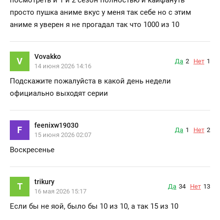
просто пушка аниме вкус у меня так себе но с этим
аниме я уверен я не прогадал так что 1000 из 10
Vovakko
V
Да
2
Нет
1
14 июня 2026 14:16
Подскажите пожалуйста в какой день недели
официально выходят серии
feenixw19030
F
Да
1
Нет
2
15 июня 2026 02:07
Воскресенье
trikury
T
Да
34
Нет
13
16 мая 2026 15:17
Если бы не яой, было бы 10 из 10, а так 15 из 10