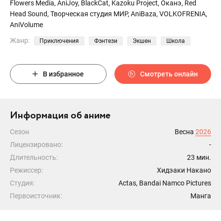
Flowers Media, AniJoy, BlackCat, Kazoku Project, Оканэ, Red
Head Sound, Творческая студия МИР, AniBaza, VOLKOFRENIA,
AniVolume
Жанр:
Приключения
Фэнтези
Экшен
Школа
В избранное
Смотреть онлайн
Информация об аниме
Сезон
Весна
2026
Лицензировано:
-
Длительность:
23 мин.
Режиссер:
Хидэаки Накано
Студия:
Actas, Bandai Namco Pictures
Первоисточник:
Манга