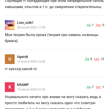
Скулящие гг обладающие при этом запредельной силой,
навыками, опытом и т.п. до омерзения отвратительны.
Lion_volk1
Да
1
Нет
0
28 июня 2026 17:49
Моя теория была прова (теория про камень ножницы
бумага)
Ugarok
U
Да
9
Нет
12
19 июня 2026 22:46
гг куколд какой-то
KRAMP
K
Да
7
Нет
1
15 июня 2026 01:56
Нормального нечего про аниме не могу сказать ведь я
просто любитель но могу сказать одно что советую
посмотреть и 1 и 2 сезон полностью и кайфануть