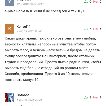
Y
Да
0
Нет
0
12 июля 2026 20:42
аниме норм 8/10 если б не сосед гей а так 10/10
Konsul11
K
Да
7
Нет
6
7 июля 2026 03:46
Какая дикая хрень. Так сильно разгонять тему любви,
верности клятвам, непорочные чувства, чтобы потом
высрать фарс, и всяким несусветным бредом не давать
Уиллу воссоединиться с Эльфарией, после стольких
трудов и преодолений. Просто пытка ради пытки, чтобы
высрать ещё больше страданий на ровном месте.
Спасибо, проблевался. Просто 0 из 10, жаль нельзя
поставить минус 10.
Gotobot
Да
3
Нет
1
5 июля 2026 20:25