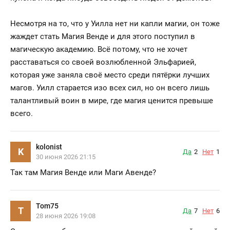
Несмотря на то, что у Уилла нет ни капли магии, он тоже
жаждет стать Магия Венде и для этого поступил в
магическую академию. Всё потому, что не хочет
расставаться со своей возлюбленной Эльфарией,
которая уже заняла своё место среди пятёрки лучших
магов. Уилл старается изо всех сил, но он всего лишь
талантливый воин в мире, где магия ценится превыше
всего.
kolonist
K
Да
2
Нет
1
30 июня 2026 21:15
Так там Магия Венде или Маги Авенде?
Tom75
T
Да
7
Нет
6
28 июня 2026 19:08