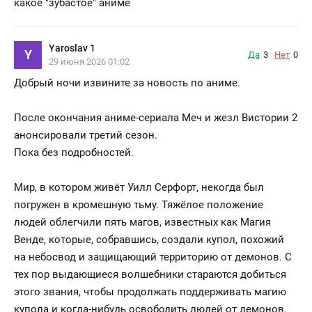
какое "зубастое" аниме
Yaroslav 1
Y
Да
3
Нет
0
29 июня 2026 01:02
Добрый ночи извините за новость по аниме.
После окончания аниме-сериала Меч и жезл Вистории 2
анонсировали третий сезон.
Пока без подробностей.
Мир, в котором живёт Уилл Серфорт, некогда был
погружен в кромешную тьму. Тяжёлое положение
людей облегчили пять магов, известных как Магия
Венде, которые, собравшись, создали купол, похожий
на небосвод и защищающий территорию от демонов. С
тех пор выдающиеся волшебники стараются добиться
этого звания, чтобы продолжать поддерживать магию
купола и когда-нибудь освободить людей от демонов.