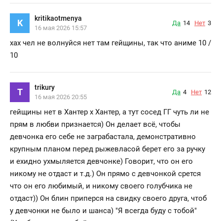
kritikaotmenya
K
Да
14
Нет
3
16 мая 2026 15:57
хах чел не волнуйся нет там гейщины, так что аниме 10 /
10
trikury
T
Да
4
Нет
12
16 мая 2026 20:55
гейщины нет в Хантер х Хантер, а тут сосед ГГ чуть ли не
прям в любви признается) Он делает всё, чтобы
девчонка его себе не заграбастала, демонстративно
крупным планом перед рыжевласой берет его за ручку
и ехидно ухмыляется девчонке) Говорит, что он его
никому не отдаст и т.д.) Он прямо с девчонкой срется
что он его любимый, и никому своего голубчика не
отдаст)) Он блин приперся на свидку своего друга, чтоб
у девчонки не было и шанса) "Я всегда буду с тобой"