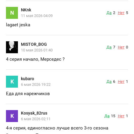
NKnk
N
Да
2
Нет
5
11 мая 2026 04:09
lagaet jeska
MISTOR_BOG
Да
7
Нет
0
10 мая 2026 01:40
4 серия начало, Мерседес ?
kubaro
K
Да
6
Нет
1
6 мая 2026 19:22
Еда для нарежчиков
Kosyak_82rus
K
Да
15
Нет
1
6 мая 2026 02:11
4-я серия, единогласно лучше всего 3-го сезона