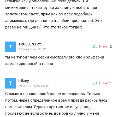
(Улыбка как у влюблённых, поза девчачья и
мимимишная такая, ручки за спину и всё это при
золотистом свете, прям как во всех подобных
анимешках, где девчонка в любви признается). Это
разве не гейщина?) Что это такое тогда?)
TRUESENTRY
T
Да
9
Нет
2
17 мая 2026 03:22
ты че тупой? чем серии смотрел? это клон эльфарии
замаскированый в парня
trikury
T
Да
1
Нет
1
29 июня 2026 14:36
С самого начала подобное не освещалось. Только
потом, через определенное время правда раскрылась
нам, зрителям. Однако противное ощущение,
послевкусие если хотите, все ровно лично у меня