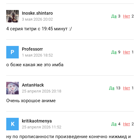
Inoske.shintaro
Да
3
Нет
2
3 мая 2026 20:02
4 серия титри с 19:45 минут :/
Professorr
P
Да
9
Нет
1
1 мая 2026 18:52
о боже какая же это имба
AntanHack
Да
13
Нет
1
25 апреля 2026 20:18
Очень хорошое аниме
kritikaotmenya
K
Да
4
Нет
2
25 апреля 2026 11:52
ну по прописанности произведение конечно нижмид и