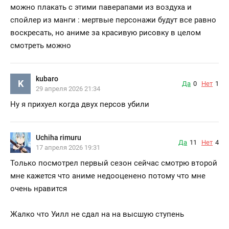
можно плакать с этими паверапами из воздуха и
спойлер из манги : мертвые персонажи будут все равно
воскресать, но аниме за красивую рисовку в целом
смотреть можно
kubaro
K
Да
0
Нет
1
29 апреля 2026 21:34
Ну я прихуел когда двух персов убили
Uchiha rimuru
Да
11
Нет
4
17 апреля 2026 19:31
Только посмотрел первый сезон сейчас смотрю второй
мне кажется что аниме недооценено потому что мне
очень нравится
Жалко что Уилл не сдал на на высшую ступень